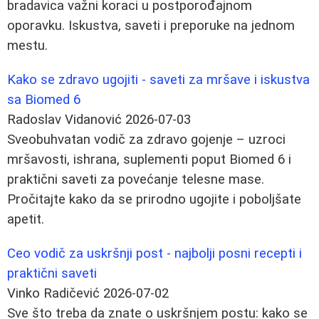
bradavica važni koraci u postporođajnom
oporavku. Iskustva, saveti i preporuke na jednom
mestu.
Kako se zdravo ugojiti - saveti za mršave i iskustva
sa Biomed 6
Radoslav Vidanović
2026-07-03
Sveobuhvatan vodič za zdravo gojenje – uzroci
mršavosti, ishrana, suplementi poput Biomed 6 i
praktični saveti za povećanje telesne mase.
Pročitajte kako da se prirodno ugojite i poboljšate
apetit.
Ceo vodič za uskršnji post - najbolji posni recepti i
praktični saveti
Vinko Radičević
2026-07-02
Sve što treba da znate o uskršnjem postu: kako se