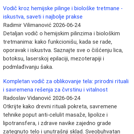
Vodič kroz hemijske pilinge i biološke tretmane -
iskustva, saveti i najbolje prakse
Radimir Vilimanović
2026-06-24
Detaljan vodič o hemijskim pilinzima i biološkim
tretmanima: kako funkcionišu, kada se rade,
oporavak i iskustva. Saznajte sve o čišćenju lica,
botoksu, laserskoj epilaciji, mezoterapiji i
podmlađivanju šaka.
Kompletan vodič za oblikovanje tela: prirodni rituali
i savremena rešenja za čvrstinu i vitalnost
Radoslav Vidanović
2026-06-24
Otkrijte kako drevni rituali pokreta, savremene
tehnike poput anti-celulit masaže, lipolize i
lipotransfera, i zdrave navike zajedno grade
zategnuto telo i unutrašnji sklad. Sveobuhvatan