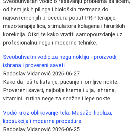
Sveobuhvatan vodič o rešavanju problema sa licem,
od hemijskih pilinga i bioloških tretmana do
najsavremenijih procedura poput PRP terapije,
mezoterapije lica, stimulatora kolagena i hirurških
korekcija. Otkrijte kako vratiti samopouzdanje uz
profesionalnu negu i moderne tehnike.
Sveobuhvatni vodič za negu noktiju - proizvodi,
ishrana i provereni saveti
Radoslav Vidanović
2026-06-27
Kako da rešite listanje, pucanje i lomljive nokte.
Provereni saveti, najbolje kreme i ulja, ishrana,
vitamini i rutina nege za snažne i lepe nokte.
Vodič kroz oblikovanje tela: Masaže, lipoliza,
liposukcija i moderne procedure
Radoslav Vidanović
2026-06-25