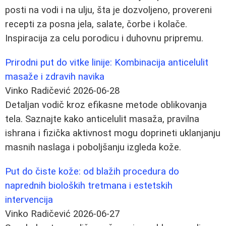
posti na vodi i na ulju, šta je dozvoljeno, provereni
recepti za posna jela, salate, čorbe i kolače.
Inspiracija za celu porodicu i duhovnu pripremu.
Prirodni put do vitke linije: Kombinacija anticelulit
masaže i zdravih navika
Vinko Radičević
2026-06-28
Detaljan vodič kroz efikasne metode oblikovanja
tela. Saznajte kako anticelulit masaža, pravilna
ishrana i fizička aktivnost mogu doprineti uklanjanju
masnih naslaga i poboljšanju izgleda kože.
Put do čiste kože: od blažih procedura do
naprednih bioloških tretmana i estetskih
intervencija
Vinko Radičević
2026-06-27