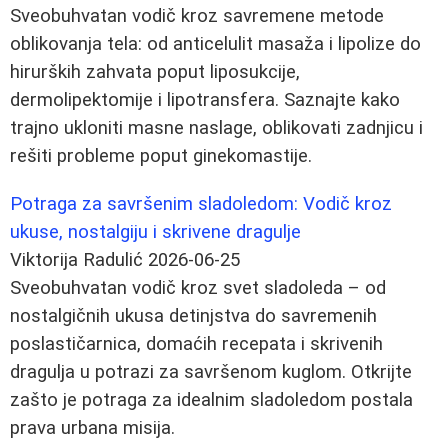
Sveobuhvatan vodič kroz savremene metode
oblikovanja tela: od anticelulit masaža i lipolize do
hirurških zahvata poput liposukcije,
dermolipektomije i lipotransfera. Saznajte kako
trajno ukloniti masne naslage, oblikovati zadnjicu i
rešiti probleme poput ginekomastije.
Potraga za savršenim sladoledom: Vodič kroz
ukuse, nostalgiju i skrivene dragulje
Viktorija Radulić
2026-06-25
Sveobuhvatan vodič kroz svet sladoleda – od
nostalgičnih ukusa detinjstva do savremenih
poslastičarnica, domaćih recepata i skrivenih
dragulja u potrazi za savršenom kuglom. Otkrijte
zašto je potraga za idealnim sladoledom postala
prava urbana misija.