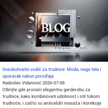
Sveobuhvatni vodič za trudnice: Moda, nega tela i
oporavak nakon porođaja
Radoslav Vidanović
2026-07-06
Otkrijte gde pronaći elegantnu garderobu za
trudnice, kako kombinovati udobnost i stil tokom
trudnoće, i zašto su anticelulit masaža i korekcija