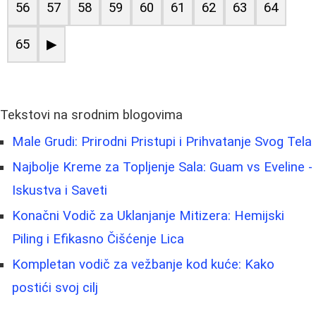
56
57
58
59
60
61
62
63
64
65
▶
Tekstovi na srodnim blogovima
Male Grudi: Prirodni Pristupi i Prihvatanje Svog Tela
Najbolje Kreme za Topljenje Sala: Guam vs Eveline -
Iskustva i Saveti
Konačni Vodič za Uklanjanje Mitizera: Hemijski
Piling i Efikasno Čišćenje Lica
Kompletan vodič za vežbanje kod kuće: Kako
postići svoj cilj