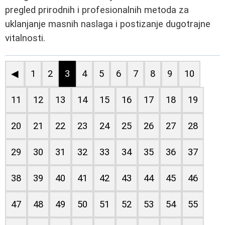
pregled prirodnih i profesionalnih metoda za
uklanjanje masnih naslaga i postizanje dugotrajne
vitalnosti.
◀
1
2
3
4
5
6
7
8
9
10
11
12
13
14
15
16
17
18
19
20
21
22
23
24
25
26
27
28
29
30
31
32
33
34
35
36
37
38
39
40
41
42
43
44
45
46
47
48
49
50
51
52
53
54
55