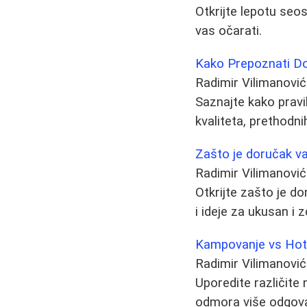
Otkrijte lepotu seos
vas očarati.
Kako Prepoznati Do
Radimir Vilimanović
Saznajte kako pravi
kvaliteta, prethodni
Zašto je doručak va
Radimir Vilimanović
Otkrijte zašto je do
i ideje za ukusan i 
Kampovanje vs Hote
Radimir Vilimanović
Uporedite različite 
odmora više odgovar