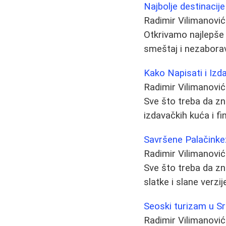
Najbolje destinacije
Radimir Vilimanović
Otkrivamo najlepše 
smeštaj i nezabora
Kako Napisati i Izda
Radimir Vilimanović
Sve što treba da zna
izdavačkih kuća i fi
Savršene Palačinke: 
Radimir Vilimanović
Sve što treba da zna
slatke i slane verz
Seoski turizam u Sr
Radimir Vilimanović