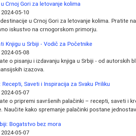
 u Crnoj Gori za letovanje kolima
2024-05-10
destinacije u Crnoj Gori za letovanje kolima. Pratite n
vno iskustvo na crnogorskom primorju.
ti Knjigu u Srbiji - Vodič za Početnike
2024-05-08
te o pisanju i izdavanju knjiga u Srbiji - od autorskih 
nansijskih izazova.
Recepti, Saveti i Inspiracija za Svaku Priliku
2024-05-07
te o pripremi savršenih palačinki – recepti, saveti i kr
ije. Naučite kako spremanje palačinki postane jednostav
biji: Bogatstvo bez mora
2024-05-07