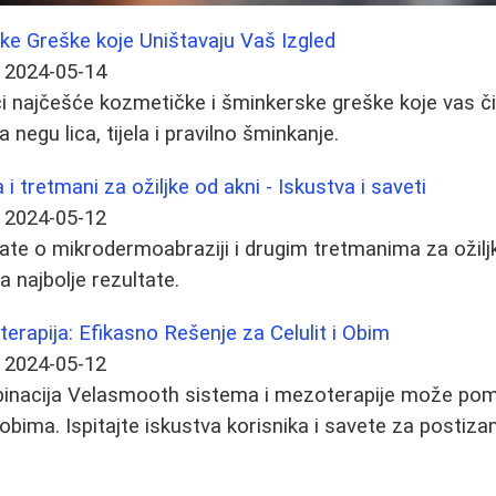
e Greške koje Uništavaju Vaš Izgled
2024-05-14
i najčešće kozmetičke i šminkerske greške koje vas čine
 negu lica, tijela i pravilno šminkanje.
 tretmani za ožiljke od akni - Iskustva i saveti
2024-05-12
ate o mikrodermoabraziji i drugim tretmanima za ožiljk
a najbolje rezultate.
rapija: Efikasno Rešenje za Celulit i Obim
2024-05-12
inacija Velasmooth sistema i mezoterapije može pomo
 obima. Ispitajte iskustva korisnika i savete za postizan