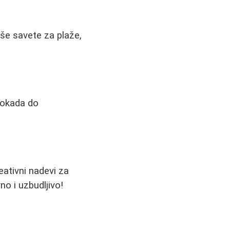
aše savete za plaže,
blokada do
eativni nadevi za
no i uzbudljivo!