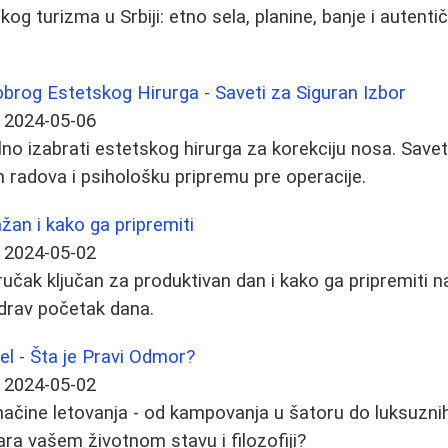
kog turizma u Srbiji: etno sela, planine, banje i autenti
brog Estetskog Hirurga - Saveti za Siguran Izbor
2024-05-06
lno izabrati estetskog hirurga za korekciju nosa. Save
h radova i psihološku pripremu pre operacije.
žan i kako ga pripremiti
2024-05-02
ručak ključan za produktivan dan i kako ga pripremiti na
zdrav početak dana.
l - Šta je Pravi Odmor?
2024-05-02
načine letovanja - od kampovanja u šatoru do luksuznih 
a vašem životnom stavu i filozofiji?