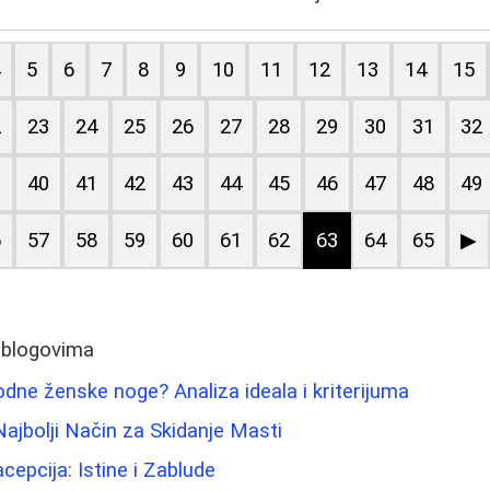
4
5
6
7
8
9
10
11
12
13
14
15
2
23
24
25
26
27
28
29
30
31
32
9
40
41
42
43
44
45
46
47
48
49
6
57
58
59
60
61
62
63
64
65
▶
 blogovima
dne ženske noge? Analiza ideala i kriterijuma
Najbolji Način za Skidanje Masti
pcija: Istine i Zablude