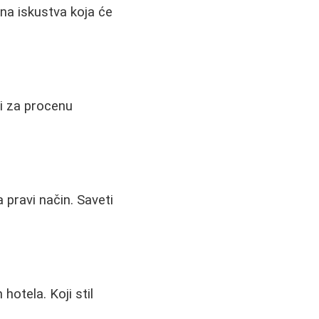
čna iskustva koja će
ti za procenu
 pravi način. Saveti
hotela. Koji stil