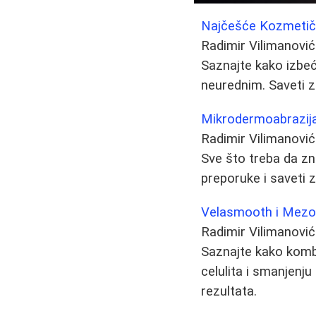
Najčešće Kozmetičk
Radimir Vilimanović
Saznajte kako izbeć
neurednim. Saveti za
Mikrodermoabrazija i
Radimir Vilimanović
Sve što treba da zn
preporuke i saveti z
Velasmooth i Mezote
Radimir Vilimanović
Saznajte kako komb
celulita i smanjenju
rezultata.