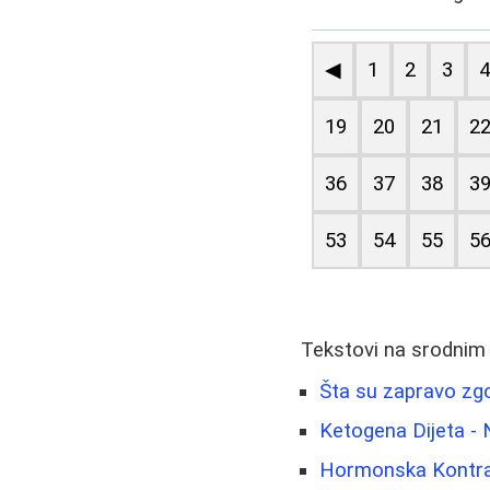
◀
1
2
3
19
20
21
2
36
37
38
3
53
54
55
5
Tekstovi na srodnim
Šta su zapravo zgo
Ketogena Dijeta - 
Hormonska Kontrace