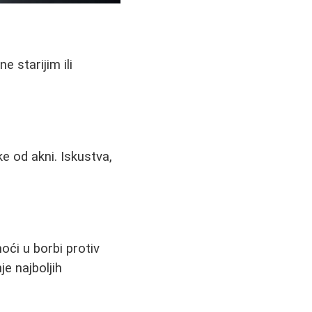
 starijim ili
e od akni. Iskustva,
ći u borbi protiv
je najboljih