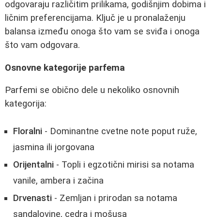
odgovaraju različitim prilikama, godišnjim dobima i
ličnim preferencijama. Ključ je u pronalaženju
balansa između onoga što vam se sviđa i onoga
što vam odgovara.
Osnovne kategorije parfema
Parfemi se obično dele u nekoliko osnovnih
kategorija:
Floralni
- Dominantne cvetne note poput ruže,
jasmina ili jorgovana
Orijentalni
- Topli i egzotični mirisi sa notama
vanile, ambera i začina
Drvenasti
- Zemljan i prirodan sa notama
sandalovine, cedra i mošusa