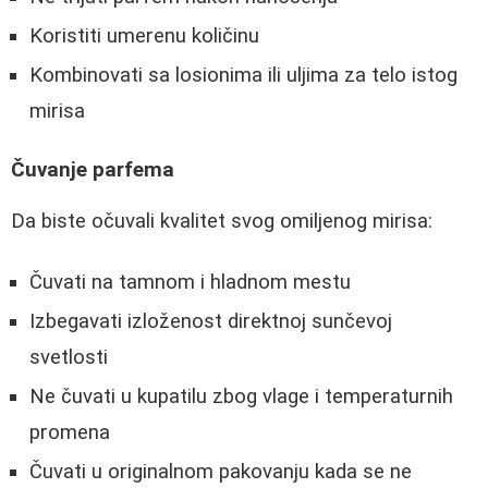
Koristiti umerenu količinu
Kombinovati sa losionima ili uljima za telo istog
mirisa
Čuvanje parfema
Da biste očuvali kvalitet svog omiljenog mirisa:
Čuvati na tamnom i hladnom mestu
Izbegavati izloženost direktnoj sunčevoj
svetlosti
Ne čuvati u kupatilu zbog vlage i temperaturnih
promena
Čuvati u originalnom pakovanju kada se ne