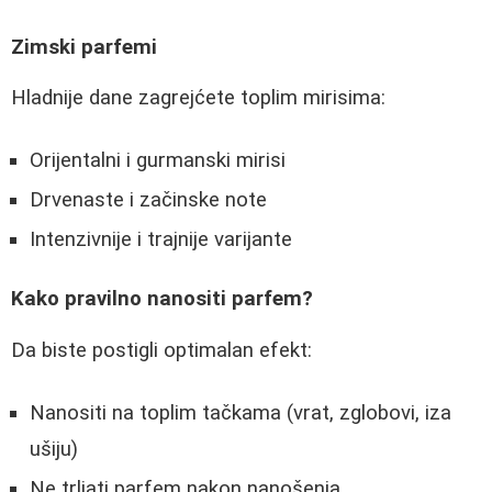
Zimski parfemi
Hladnije dane zagrejćete toplim mirisima:
Orijentalni i gurmanski mirisi
Drvenaste i začinske note
Intenzivnije i trajnije varijante
Kako pravilno nanositi parfem?
Da biste postigli optimalan efekt:
Nanositi na toplim tačkama (vrat, zglobovi, iza
ušiju)
Ne trljati parfem nakon nanošenja