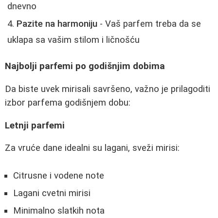
dnevno
Pazite na harmoniju
- Vaš parfem treba da se
uklapa sa vašim stilom i ličnošću
Najbolji parfemi po godišnjim dobima
Da biste uvek mirisali savršeno, važno je prilagoditi
izbor parfema godišnjem dobu:
Letnji parfemi
Za vruće dane idealni su lagani, sveži mirisi:
Citrusne i vodene note
Lagani cvetni mirisi
Minimalno slatkih nota