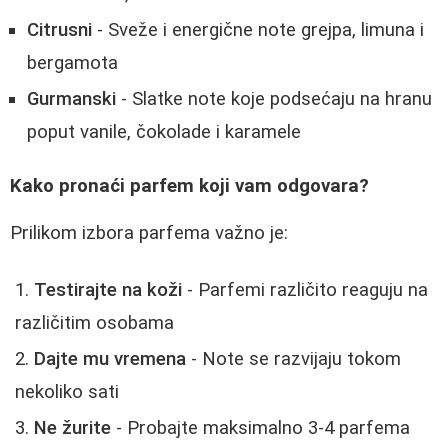
Citrusni
- Sveže i energične note grejpa, limuna i
bergamota
Gurmanski
- Slatke note koje podsećaju na hranu
poput vanile, čokolade i karamele
Kako pronaći parfem koji vam odgovara?
Prilikom izbora parfema važno je:
Testirajte na koži
- Parfemi različito reaguju na
različitim osobama
Dajte mu vremena
- Note se razvijaju tokom
nekoliko sati
Ne žurite
- Probajte maksimalno 3-4 parfema