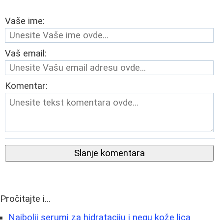
Vaše ime:
Vaš email:
Komentar:
Slanje komentara
Pročitajte i...
Najbolji serumi za hidrataciju i negu kože lica