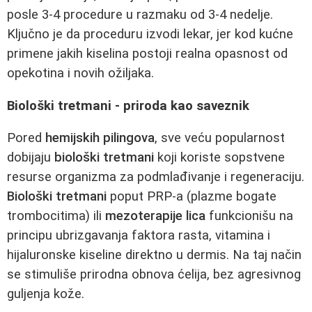
posle 3-4 procedure u razmaku od 3-4 nedelje.
Ključno je da proceduru izvodi lekar, jer kod kućne
primene jakih kiselina postoji realna opasnost od
opekotina i novih ožiljaka.
Biološki tretmani - priroda kao saveznik
Pored
hemijskih pilingova
, sve veću popularnost
dobijaju
biološki tretmani
koji koriste sopstvene
resurse organizma za podmlađivanje i regeneraciju.
Biološki tretmani
poput PRP-a (plazme bogate
trombocitima) ili
mezoterapije lica
funkcionišu na
principu ubrizgavanja faktora rasta, vitamina i
hijaluronske kiseline direktno u dermis. Na taj način
se stimuliše prirodna obnova ćelija, bez agresivnog
guljenja kože.