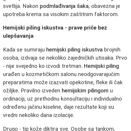
svetlija. Nakon
podmlađivanja šaka
, obavezna je
upotreba krema sa visokim zaštitnim faktorom.
Hemijski piling iskustva - prave priče bez
ulepšavanja
Kada se sumiraju
hemijski piling iskustva
brojnih
osoba, izdvaja se nekoliko zajedničkih utisaka. Prvo
- nije svejedno ko izvodi tretman.
Hemijski piling
urađen u kozmetičkom salonu neodgovarajućim
preparatima može izazvati opekotine, fleke ili čak
ožiljke. Pravilno izveden
hemijskim pilingom
u
ordinaciji, uz prethodnu konsultaciju i individualno
određenu jačinu kiseline, daje rezultate koji su
vredni nekoliko dana izolacije.
Drugo - tip kože diktira sve. Osobe sa tankom,