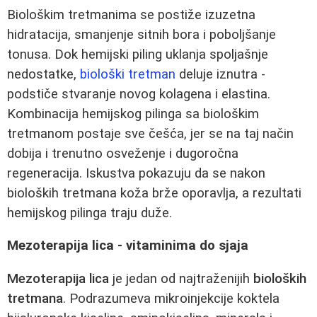
Biološkim tretmanima se postiže izuzetna
hidratacija, smanjenje sitnih bora i poboljšanje
tonusa. Dok hemijski piling uklanja spoljašnje
nedostatke,
biološki tretman
deluje iznutra -
podstiče stvaranje novog kolagena i elastina.
Kombinacija hemijskog pilinga sa biološkim
tretmanom postaje sve češća, jer se na taj način
dobija i trenutno osveženje i dugoročna
regeneracija. Iskustva pokazuju da se nakon
bioloških tretmana koža brže oporavlja, a rezultati
hemijskog pilinga traju duže.
Mezoterapija lica - vitaminima do sjaja
Mezoterapija lica
je jedan od najtraženijih
bioloških
tretmana
. Podrazumeva mikroinjekcije koktela