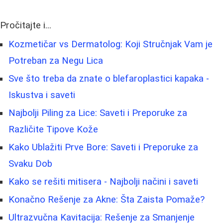
Pročitajte i...
Kozmetičar vs Dermatolog: Koji Stručnjak Vam je
Potreban za Negu Lica
Sve što treba da znate o blefaroplastici kapaka -
Iskustva i saveti
Najbolji Piling za Lice: Saveti i Preporuke za
Različite Tipove Kože
Kako Ublažiti Prve Bore: Saveti i Preporuke za
Svaku Dob
Kako se rešiti mitisera - Najbolji načini i saveti
Konačno Rešenje za Akne: Šta Zaista Pomaže?
Ultrazvučna Kavitacija: Rešenje za Smanjenje