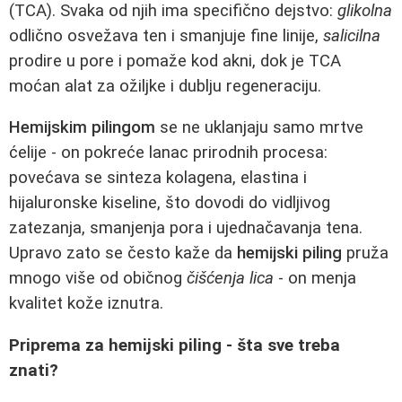
(TCA). Svaka od njih ima specifično dejstvo:
glikolna
odlično osvežava ten i smanjuje fine linije,
salicilna
prodire u pore i pomaže kod akni, dok je TCA
moćan alat za ožiljke i dublju regeneraciju.
Hemijskim pilingom
se ne uklanjaju samo mrtve
ćelije - on pokreće lanac prirodnih procesa:
povećava se sinteza kolagena, elastina i
hijaluronske kiseline, što dovodi do vidljivog
zatezanja, smanjenja pora i ujednačavanja tena.
Upravo zato se često kaže da
hemijski piling
pruža
mnogo više od običnog
čišćenja lica
- on menja
kvalitet kože iznutra.
Priprema za hemijski piling - šta sve treba
znati?