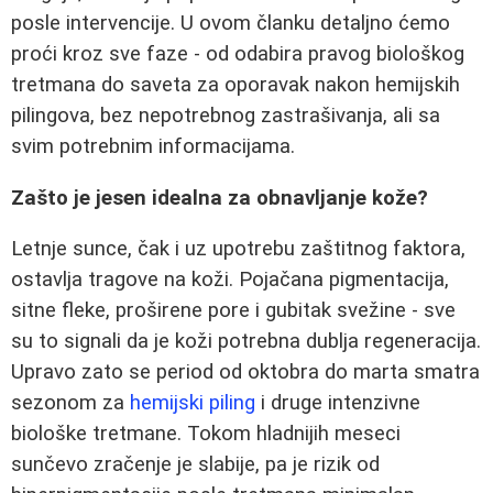
posle intervencije. U ovom članku detaljno ćemo
proći kroz sve faze - od odabira pravog biološkog
tretmana do saveta za oporavak nakon hemijskih
pilingova, bez nepotrebnog zastrašivanja, ali sa
svim potrebnim informacijama.
Zašto je jesen idealna za obnavljanje kože?
Letnje sunce, čak i uz upotrebu zaštitnog faktora,
ostavlja tragove na koži. Pojačana pigmentacija,
sitne fleke, proširene pore i gubitak svežine - sve
su to signali da je koži potrebna dublja regeneracija.
Upravo zato se period od oktobra do marta smatra
sezonom za
hemijski piling
i druge intenzivne
biološke tretmane. Tokom hladnijih meseci
sunčevo zračenje je slabije, pa je rizik od