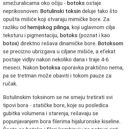
smežuralicama oko očiju -
botoks
ostaje
neprikosnoven.
Botulinski toksin
deluje tako što
opušta mišiće koji stvaraju mimičke bore. Za
razliku od
hemijskog pilinga
, koji uglavnom cilja
teksturu i pigmentaciju,
botoks
(poznat i kao
botox
) direktno rešava dinamičke bore.
Botoksom
se precizno ubrizgava u ciljane mišiće, a efekat
postaje vidljiv nakon nekoliko dana i traje 4-6
meseci. Nakon
botoksa
oporavka praktično nema,
pa se tretman može obaviti i tokom pauze za
ručak.
Botulinskim toksinom se ne smeju tretirati svi
tipovi bora - statičke bore, koje su posledica
gubitka volumena i starenja, rešavaju se
popunjavanjem bora filerima hijaluronske kiseline.