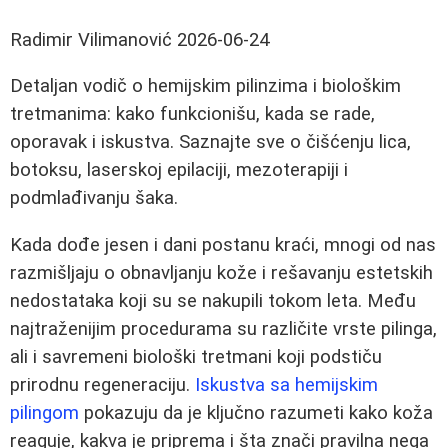
Radimir Vilimanović
2026-06-24
Detaljan vodič o hemijskim pilinzima i biološkim
tretmanima: kako funkcionišu, kada se rade,
oporavak i iskustva. Saznajte sve o čišćenju lica,
botoksu, laserskoj epilaciji, mezoterapiji i
podmlađivanju šaka.
Kada dođe jesen i dani postanu kraći, mnogi od nas
razmišljaju o obnavljanju kože i rešavanju estetskih
nedostataka koji su se nakupili tokom leta. Među
najtraženijim procedurama su različite vrste pilinga,
ali i savremeni biološki tretmani koji podstiču
prirodnu regeneraciju.
Iskustva sa hemijskim
pilingom
pokazuju da je ključno razumeti kako koža
reaguje, kakva je priprema i šta znači pravilna nega