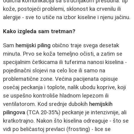
odlična komunikacija sa stručnjakom presudna: tip
kože, postojeći problemi, sklonost ka crvenilu ili
alergije - sve to utiče na izbor kiseline i njenu jačinu.
Kako izgleda sam tretman?
Sam
hemijski piling
obično traje svega desetak
minuta. Prvo se koža temeljno očisti, a zatim se
specijalnim četkicama ili tuferima nanosi kiselina -
pojedinačni slojevi na celo lice ili samo na
problematične zone. Većina pacijenata opisuje
osećaj peckanja i toplote, nalik ubodu koprive, koji
se uspešno kontroliše hladnom lepezom ili
ventilatorom. Kod srednje dubokih
hemijskih
pilingova
(TCA 20-35%) peckanje je intenzivnije, ali
kratkotrajno. Nakon što kiselina odreaguje - što se
vidi po beličastoj prevlaci (frosting) - lice se