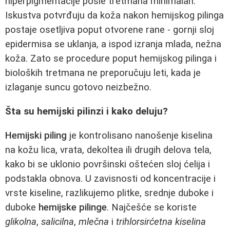
hiperpigmentacije posle tretmana minimalan.
Iskustva potvrđuju da koža nakon hemijskog pilinga
postaje osetljiva poput otvorene rane - gornji sloj
epidermisa se uklanja, a ispod izranja mlada, nežna
koža. Zato se procedure poput hemijskog pilinga i
bioloških tretmana ne preporučuju leti, kada je
izlaganje suncu gotovo neizbežno.
Šta su hemijski pilinzi i kako deluju?
Hemijski piling
je kontrolisano nanošenje kiselina
na kožu lica, vrata, dekoltea ili drugih delova tela,
kako bi se uklonio površinski oštećen sloj ćelija i
podstakla obnova. U zavisnosti od koncentracije i
vrste kiseline, razlikujemo plitke, srednje duboke i
duboke
hemijske pilinge
. Najčešće se koriste
glikolna
,
salicilna
,
mlečna
i
trihlorsirćetna kiselina