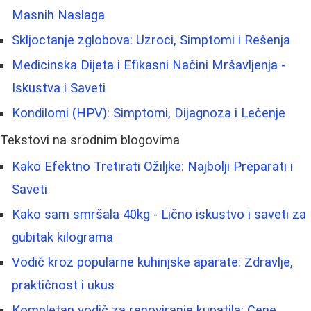
Masnih Naslaga
Skljoctanje zglobova: Uzroci, Simptomi i Rešenja
Medicinska Dijeta i Efikasni Načini Mršavljenja -
Iskustva i Saveti
Kondilomi (HPV): Simptomi, Dijagnoza i Lečenje
Tekstovi na srodnim blogovima
Kako Efektno Tretirati Ožiljke: Najbolji Preparati i
Saveti
Kako sam smršala 40kg - Lično iskustvo i saveti za
gubitak kilograma
Vodič kroz popularne kuhinjske aparate: Zdravlje,
praktičnost i ukus
Kompletan vodič za renoviranje kupatila: Cene,