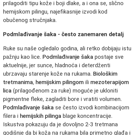
prilagoditi tipu kože i boji dlake, a i ona se, slično
hemijskom pilingu, najefikasnije izvodi kod
obučenog stručnjaka.
Podmlađivanje šaka - često zanemaren detalj
Ruke su naše ogledalo godina, ali retko dobijaju istu
pažnju kao lice.
Podmlađivanje šaka
postaje sve
aktuelnije, jer sunce, hladnoća i deterdženti
ubrzavaju starenje kože na rukama.
Biološkim
tretmanima
,
hemijskim pilingom
ili
mezoterapijom
lica
(prilagođenom za ruke) moguće je ukloniti
pigmentne fleke, zagladiti bore i vratiti volumen.
Podmlađivanje šaka
se često izvodi kombinacijom
filera i
hemijskih pilinga
blage koncentracije.
Iskustva pokazuju da je dovoljno 2-3 tretmana
godišnje da bi koža na rukama bila primetno glađa i