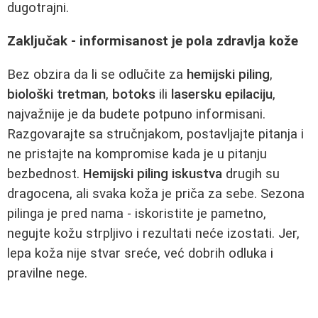
dugotrajni.
Zaključak - informisanost je pola zdravlja kože
Bez obzira da li se odlučite za
hemijski piling
,
biološki tretman
,
botoks
ili
lasersku epilaciju
,
najvažnije je da budete potpuno informisani.
Razgovarajte sa stručnjakom, postavljajte pitanja i
ne pristajte na kompromise kada je u pitanju
bezbednost.
Hemijski piling iskustva
drugih su
dragocena, ali svaka koža je priča za sebe. Sezona
pilinga je pred nama - iskoristite je pametno,
negujte kožu strpljivo i rezultati neće izostati. Jer,
lepa koža nije stvar sreće, već dobrih odluka i
pravilne nege.