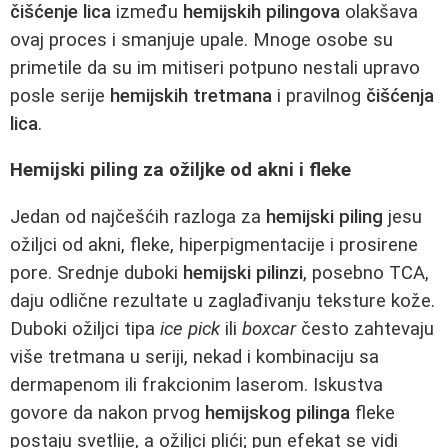
čišćenje lica
između
hemijskih pilingova
olakšava
ovaj proces i smanjuje upale. Mnoge osobe su
primetile da su im mitiseri potpuno nestali upravo
posle serije
hemijskih tretmana
i pravilnog
čišćenja
lica
.
Hemijski piling za ožiljke od akni i fleke
Jedan od najčešćih razloga za
hemijski piling
jesu
ožiljci od akni, fleke, hiperpigmentacije i prosirene
pore. Srednje duboki
hemijski pilinzi
, posebno TCA,
daju odlične rezultate u zaglađivanju teksture kože.
Duboki ožiljci tipa
ice pick
ili
boxcar
često zahtevaju
više tretmana u seriji, nekad i kombinaciju sa
dermapenom ili frakcionim laserom. Iskustva
govore da nakon prvog
hemijskog pilinga
fleke
postaju svetlije, a ožiljci plići; pun efekat se vidi