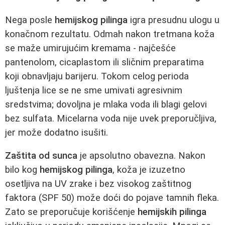
Nega posle
hemijskog pilinga
igra presudnu ulogu u
konačnom rezultatu. Odmah nakon tretmana koža
se maže umirujućim kremama - najčešće
pantenolom, cicaplastom ili sličnim preparatima
koji obnavljaju barijeru. Tokom celog perioda
ljuštenja lice se ne sme umivati agresivnim
sredstvima; dovoljna je mlaka voda ili blagi gelovi
bez sulfata. Micelarna voda nije uvek preporučljiva,
jer može dodatno isušiti.
Zaštita od sunca
je apsolutno obavezna. Nakon
bilo kog
hemijskog pilinga
, koža je izuzetno
osetljiva na UV zrake i bez visokog zaštitnog
faktora (SPF 50) može doći do pojave tamnih fleka.
Zato se preporučuje korišćenje
hemijskih pilinga