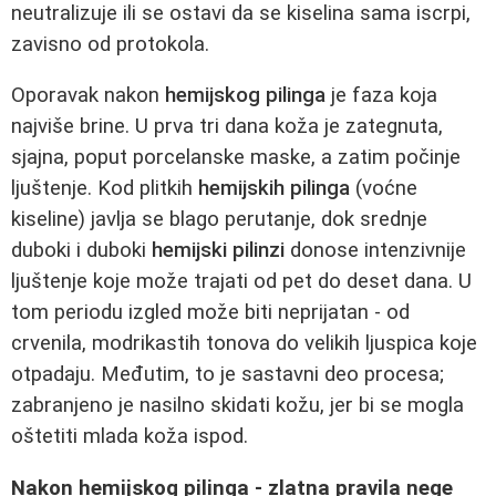
neutralizuje ili se ostavi da se kiselina sama iscrpi,
zavisno od protokola.
Oporavak nakon
hemijskog pilinga
je faza koja
najviše brine. U prva tri dana koža je zategnuta,
sjajna, poput porcelanske maske, a zatim počinje
ljuštenje. Kod plitkih
hemijskih pilinga
(voćne
kiseline) javlja se blago perutanje, dok srednje
duboki i duboki
hemijski pilinzi
donose intenzivnije
ljuštenje koje može trajati od pet do deset dana. U
tom periodu izgled može biti neprijatan - od
crvenila, modrikastih tonova do velikih ljuspica koje
otpadaju. Međutim, to je sastavni deo procesa;
zabranjeno je nasilno skidati kožu, jer bi se mogla
oštetiti mlada koža ispod.
Nakon hemijskog pilinga - zlatna pravila nege