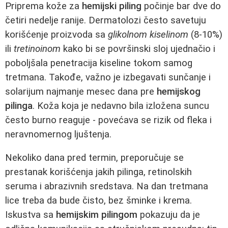
Priprema kože za
hemijski piling
počinje bar dve do
četiri nedelje ranije. Dermatolozi često savetuju
korišćenje proizvoda sa
glikolnom kiselinom
(8-10%)
ili
tretinoinom
kako bi se površinski sloj ujednačio i
poboljšala penetracija kiseline tokom samog
tretmana. Takođe, važno je izbegavati sunčanje i
solarijum najmanje mesec dana pre
hemijskog
pilinga
. Koža koja je nedavno bila izložena suncu
često burno reaguje - povećava se rizik od fleka i
neravnomernog ljuštenja.
Nekoliko dana pred termin, preporučuje se
prestanak korišćenja jakih pilinga, retinolskih
seruma i abrazivnih sredstava. Na dan tretmana
lice treba da bude čisto, bez šminke i krema.
Iskustva sa
hemijskim pilingom
pokazuju da je