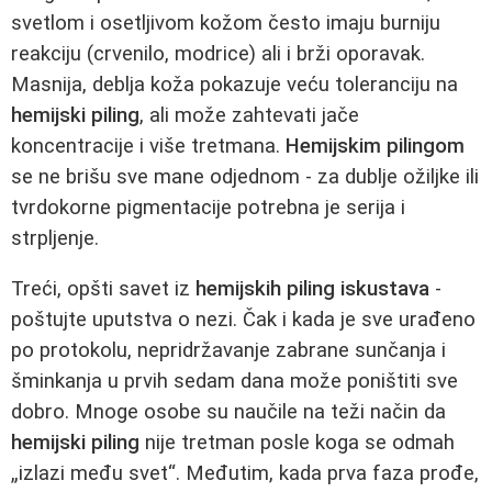
svetlom i osetljivom kožom često imaju burniju
reakciju (crvenilo, modrice) ali i brži oporavak.
Masnija, deblja koža pokazuje veću toleranciju na
hemijski piling
, ali može zahtevati jače
koncentracije i više tretmana.
Hemijskim pilingom
se ne brišu sve mane odjednom - za dublje ožiljke ili
tvrdokorne pigmentacije potrebna je serija i
strpljenje.
Treći, opšti savet iz
hemijskih piling iskustava
-
poštujte uputstva o nezi. Čak i kada je sve urađeno
po protokolu, nepridržavanje zabrane sunčanja i
šminkanja u prvih sedam dana može poništiti sve
dobro. Mnoge osobe su naučile na teži način da
hemijski piling
nije tretman posle koga se odmah
„izlazi među svet“. Međutim, kada prva faza prođe,