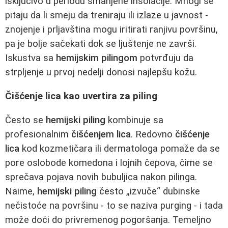
isključivo u periodu smanjene insolacije. Mnogi se
pitaju da li smeju da treniraju ili izlaze u javnost -
znojenje i prljavština mogu iritirati ranjivu površinu,
pa je bolje sačekati dok se ljuštenje ne završi.
Iskustva sa
hemijskim pilingom
potvrđuju da
strpljenje u prvoj nedelji donosi najlepšu kožu.
Čišćenje lica kao uvertira za piling
Često se
hemijski piling
kombinuje sa
profesionalnim
čišćenjem lica
. Redovno
čišćenje
lica
kod kozmetičara ili dermatologa pomaže da se
pore oslobode komedona i lojnih čepova, čime se
sprečava pojava novih bubuljica nakon pilinga.
Naime,
hemijski piling
često „izvuče“ dubinske
nečistoće na površinu - to se naziva purging - i tada
može doći do privremenog pogoršanja. Temeljno