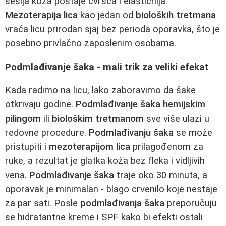
sesija koža postaje čvršća i elastičnija.
Mezoterapija lica
kao jedan od
bioloških tretmana
vraća licu prirodan sjaj bez perioda oporavka, što je
posebno privlačno zaposlenim osobama.
Podmlađivanje šaka - mali trik za veliki efekat
Kada radimo na licu, lako zaboravimo da šake
otkrivaju godine.
Podmlađivanje šaka
hemijskim
pilingom
ili
biološkim tretmanom
sve više ulazi u
redovne procedure.
Podmlađivanju šaka
se može
pristupiti i
mezoterapijom lica
prilagođenom za
ruke, a rezultat je glatka koža bez fleka i vidljivih
vena.
Podmlađivanje šaka
traje oko 30 minuta, a
oporavak je minimalan - blago crvenilo koje nestaje
za par sati. Posle
podmlađivanja šaka
preporučuju
se hidratantne kreme i SPF kako bi efekti ostali