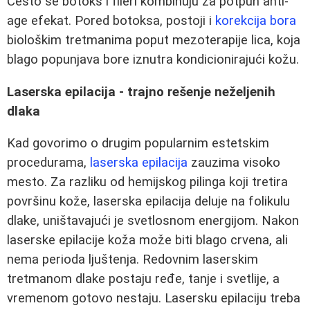
Često se botoks i fileri kombinuju za potpun anti-
age efekat. Pored botoksa, postoji i
korekcija bora
biološkim tretmanima poput mezoterapije lica, koja
blago popunjava bore iznutra kondicionirajući kožu.
Laserska epilacija - trajno rešenje neželjenih
dlaka
Kad govorimo o drugim popularnim estetskim
procedurama,
laserska epilacija
zauzima visoko
mesto. Za razliku od hemijskog pilinga koji tretira
površinu kože, laserska epilacija deluje na folikulu
dlake, uništavajući je svetlosnom energijom. Nakon
laserske epilacije koža može biti blago crvena, ali
nema perioda ljuštenja. Redovnim laserskim
tretmanom dlake postaju ređe, tanje i svetlije, a
vremenom gotovo nestaju. Lasersku epilaciju treba