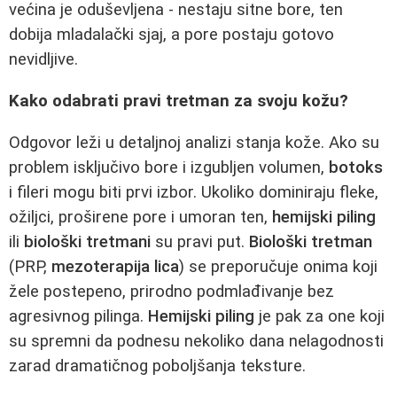
većina je oduševljena - nestaju sitne bore, ten
dobija mladalački sjaj, a pore postaju gotovo
nevidljive.
Kako odabrati pravi tretman za svoju kožu?
Odgovor leži u detaljnoj analizi stanja kože. Ako su
problem isključivo bore i izgubljen volumen,
botoks
i fileri mogu biti prvi izbor. Ukoliko dominiraju fleke,
ožiljci, proširene pore i umoran ten,
hemijski piling
ili
biološki tretmani
su pravi put.
Biološki tretman
(PRP,
mezoterapija lica
) se preporučuje onima koji
žele postepeno, prirodno podmlađivanje bez
agresivnog pilinga.
Hemijski piling
je pak za one koji
su spremni da podnesu nekoliko dana nelagodnosti
zarad dramatičnog poboljšanja teksture.