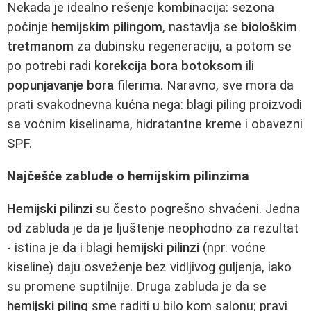
Nekada je idealno rešenje kombinacija: sezona
počinje
hemijskim pilingom
, nastavlja se
biološkim
tretmanom
za dubinsku regeneraciju, a potom se
po potrebi radi
korekcija bora
botoksom
ili
popunjavanje bora
filerima. Naravno, sve mora da
prati svakodnevna kućna nega: blagi piling proizvodi
sa voćnim kiselinama, hidratantne kreme i obavezni
SPF.
Najčešće zablude o hemijskim pilinzima
Hemijski pilinzi
su često pogrešno shvaćeni. Jedna
od zabluda je da je ljuštenje neophodno za rezultat
- istina je da i blagi
hemijski pilinzi
(npr. voćne
kiseline) daju osveženje bez vidljivog guljenja, iako
su promene suptilnije. Druga zabluda je da se
hemijski piling
sme raditi u bilo kom salonu; pravi