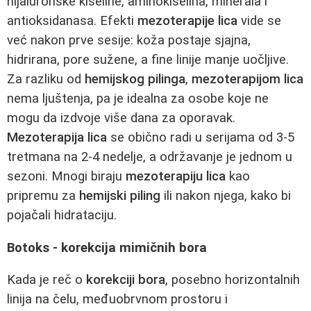
hijaluronske kiseline, aminokiselina, minerala i
antioksidanasa. Efekti
mezoterapije lica
vide se
već nakon prve sesije: koža postaje sjajna,
hidrirana, pore sužene, a fine linije manje uočljive.
Za razliku od
hemijskog pilinga
,
mezoterapijom lica
nema ljuštenja, pa je idealna za osobe koje ne
mogu da izdvoje više dana za oporavak.
Mezoterapija lica
se obično radi u serijama od 3-5
tretmana na 2-4 nedelje, a održavanje je jednom u
sezoni. Mnogi biraju
mezoterapiju lica
kao
pripremu za
hemijski piling
ili nakon njega, kako bi
pojačali hidrataciju.
Botoks - korekcija mimičnih bora
Kada je reč o
korekciji bora
, posebno horizontalnih
linija na čelu, međuobrvnom prostoru i