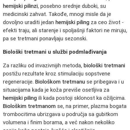
hemijski pilinzi
, posebno srednje duboki, su
medicinski zahvat. Takođe, mnogi misle da je
dovoljno uraditi jedan
hemijski piling
za ceo život -
efekti traju, ali starenje i spoljašnji faktori ne miruju,
pa se tretmani ponavljaju sezonski.
Biološki tretmani u službi podmlađivanja
Za razliku od invazivnijih metoda,
biološki tretmani
postižu rezultate kroz stimulaciju sopstvene
regeneracije.
Biološkom tretmanu
se pribegava i u
situacijama kada je koža previše osetljiva za
hemijski piling
ili kada postoji sklonost ka ožiljcima.
Biološkim tretmanom
se, na primer, plazma bogata
trombocitima ubrizgava u područja sa gubitkom
volumena i finim borama, a već nakon nekoliko