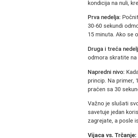
kondicija na nuli, kr
Prva nedelja:
Počnit
30-60 sekundi odmor
15 minuta. Ako se o
Druga i treća nedelj
odmora skratite na 
Napredni nivo:
Kada 
princip. Na primer,
praćen sa 30 sekun
Važno je slušati svo
savetuje jedan kori
zagrejate, a posle i
Vijaca vs. Trčanje: