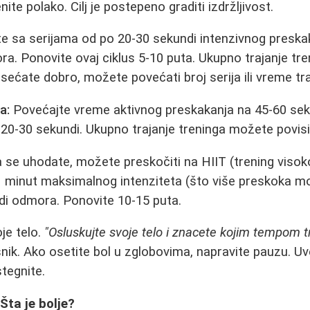
enite polako. Cilj je postepeno graditi izdržljivost.
e sa serijama od po 20-30 sekundi intenzivnog preska
a. Ponovite ovaj ciklus 5-10 puta. Ukupno trajanje tr
sećate dobro, možete povećati broj serija ili vreme tra
a:
Povećajte vreme aktivnog preskakanja na 45-60 sek
20-30 sekundi. Ukupno trajanje treninga možete povisi
se uhodate, možete preskočiti na HIIT (trening visoko
 1 minut maksimalnog intenziteta (što više preskoka mo
di odmora. Ponovite 10-15 puta.
je telo.
"Osluskujte svoje telo i znacete kojim tempom t
snik. Ako osetite bol u zglobovima, napravite pauzu. Uv
stegnite.
 Šta je bolje?