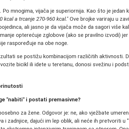
 Po mnogima, vijača je superiornija. Kao što je jedan k
0 kcal a trcanje 270-960 kcal."
Ove brojke variraju u zav
 pojedinca, ali jasno je da vijača može da sagori više ka
manje opterećuje zglobove (ako se pravilno izvodi) jer 
je raspoređuje na obe noge.
zultati se postižu kombinacijom različitih aktivnosti. 
e, vozite bicikl ili idete u teretanu, donosi svežinu i podst
brinutosti
ge "nabiti" i postati premasivne?
 posebno za žene. Odgovor je: ne, ako vježbate umereno.
a i zadnjice, dajući im lep oblik, ali neće ih pretvoriti 