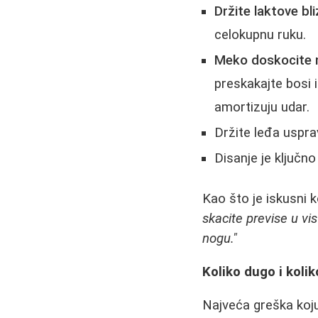
Držite laktove bli
celokupnu ruku.
Meko doskocite n
preskakajte bosi 
amortizuju udar.
Držite leđa uspr
Disanje je ključn
Kao što je iskusni 
skacite previse u vi
nogu."
Koliko dugo i koli
Najveća greška koju