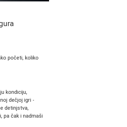
igura
ko početi, koliko
u kondiciju,
oj dečjoj igri -
e detinjstva,
, pa čak i nadmaši