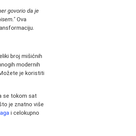
ner govorio da je
pisem."
Ova
ransformaciju.
liki broj mišićnih
 mnogih modernih
ožete je koristiti
da se tokom sat
to je znatno više
laga
i celokupno