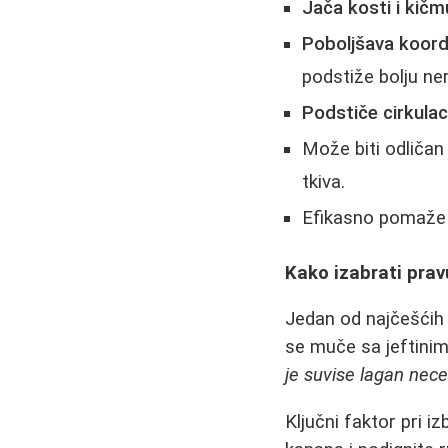
Jača kosti i kičm
Poboljšava koordi
podstiže bolju ne
Podstiče cirkulac
Može biti odliča
tkiva.
Efikasno pomaže u
Kako izabrati pravu
Jedan od najčešćih 
se muče sa jeftini
je suvise lagan nec
Ključni faktor pri i