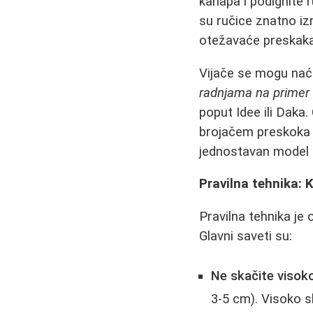
kanapa i podignite r
su ručice znatno izn
otežavaće preskaka
Vijače se mogu nać
radnjama na primer 
poput Idee ili Daka
brojačem preskoka i
jednostavan model 
Pravilna tehnika: 
Pravilna tehnika je 
Glavni saveti su:
Ne skačite visok
3-5 cm). Visoko s