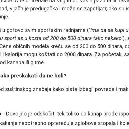
učice. One bi trebale da stignu do vaših pazuha ili neš
ad, vijača je predugačka i može se zapetljati; ako su is
nje.
i u gotovo svim sportskim radnjama (
"ima da se kupi u
u sport as u kosta od 200 do 500 dinara tako nekako"
),
. Cene običnih modela kreću se od 200 do 500 dinara, d
li kalorija mogu koštati do 2000 dinara. Za početak, s
od kanapa ili gume.
Kako preskakati da ne boli?
od suštinskog značaja kako biste izbegli povrede i maks
o
- Dovoljno je odskočiti tek toliko da kanap prođe isp
kakanje nepotrebno opterećuje zglobove stopala i kol