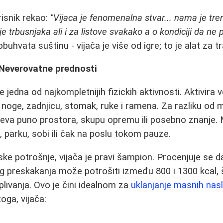
risnik rekao:
"Vijaca je fenomenalna stvar... nama je tre
e trbusnjaka ali i za listove svakako a o kondiciji da ne 
uhvata suštinu - vijača je više od igre; to je alat za t
 Neverovatne prednosti
 jedna od najkompletnijih fizickih aktivnosti. Aktivira ve
noge, zadnjicu, stomak, ruke i ramena. Za razliku od
eva puno prostora, skupu opremu ili posebno znanje. M
u, parku, sobi ili čak na poslu tokom pauze.
ske potrošnje, vijača je pravi šampion. Procenjuje se 
 preskakanja može potrošiti između 800 i 1300 kcal, š
 plivanja. Ovo je čini idealnom za
uklanjanje masnih nas
oga, vijača: