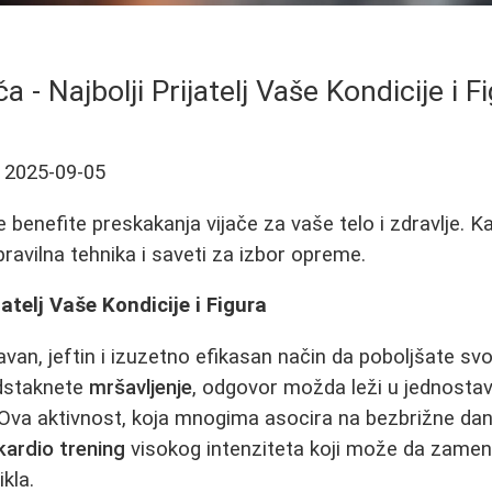
ča - Najbolji Prijatelj Vaše Kondicije i F
2025-09-05
 benefite preskakanja vijače za vaše telo i zdravlje. Ka
ravilna tehnika i saveti za izbor opreme.
jatelj Vaše Kondicije i Figura
van, jeftin i izuzetno efikasan način da poboljšate svoj
odstaknete
mršavljenje
, odgovor možda leži u jednostavn
 Ova aktivnost, koja mnogima asocira na bezbrižne dan
kardio trening
visokog intenziteta koji može da zameni
ikla.