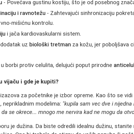
u
- Povećava gustinu kostiju, što je od posebnog znač
naciju i ravnotežu
- Zahtevajući sinhronizaciju pokreta
rvno-mišićnu kontrolu.
iju
i jača kardiovaskularni sistem.
n dodatak uz
biološki tretman
za kožu, jer poboljšava ci
 borbi protiv celulita, delujući poput prirodne
anticel
 vijaču i gde je kupiti?
izazova za početnike je izbor opreme. Kao što se vidi 
m, neprikladnim modelima:
"kupila sam vec dve i nijedna
e da se okrece... mnogo me nervira kad ne mogu da otvor
zboru je dužina. Da biste odredili idealnu dužinu, stani