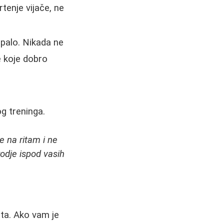
tenje vijače, ne
topalo. Nikada ne
e koje dobro
g treninga.
e na ritam i ne
rodje ispod vasih
uta. Ako vam je