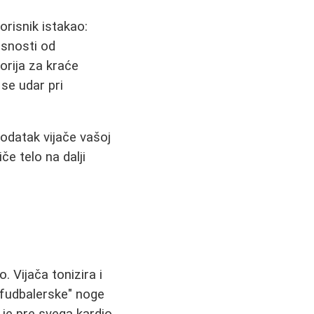
orisnik istakao:
isnosti od
lorija za kraće
se udar pri
Dodatak vijače vašoj
iče telo na dalji
 Vijača tonizira i
u "fudbalerske" noge