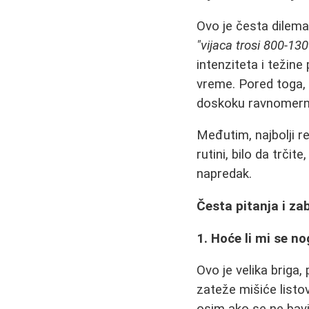
Ovo je česta dilema.
"vijaca trosi 800-130
intenziteta i težine
vreme. Pored toga, 
doskoku ravnomerni
Međutim, najbolji re
rutini, bilo da trčit
napredak.
Česta pitanja i za
1. Hoće li mi se no
Ovo je velika briga,
zateže mišiće listov