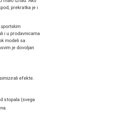
to malo iznad. Ako
pod, prekratka je i
 sportskim
 ali i u prodavnicama
ok modeli sa
asvim je dovoljan
imizirali efekte.
od stopala (svega
ena.