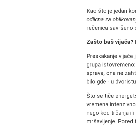
Kao što je jedan ko
odlicna za oblikovanj
rečenica savršeno ob
Zašto baš vijača?
Preskakanje vijače je
grupa istovremeno: 
sprava, ona ne zaht
bilo gde - u dvorist
Što se tiče energet
vremena intenzivnog
nego kod trčanja ili
mršavljenje. Pored t