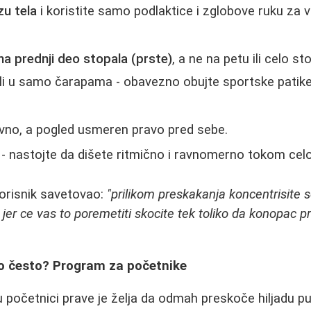
zu tela
i koristite samo podlaktice i zglobove ruku za vr
a prednji deo stopala (prste)
, a ne na petu ili celo s
ili u samo čarapama - obavezno obujte sportske patik
avno, a pogled usmeren pravo pred sebe.
o - nastojte da dišete ritmično i ravnomerno tokom celo
korisnik savetovao:
"prilikom preskakanja koncentrisite s
s jer ce vas to poremetiti skocite tek toliko da konopac p
ko često? Program za početnike
 početnici prave je želja da odmah preskoče hiljadu p