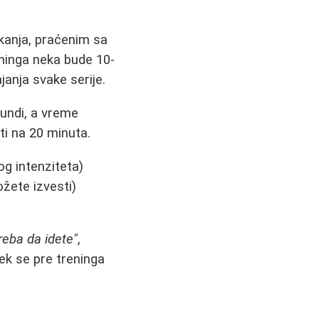
kanja, praćenim sa
eninga neka bude 10-
janja svake serije.
undi, a vreme
ti na 20 minuta.
g intenziteta)
žete izvesti)
reba da idete"
,
ek se pre treninga