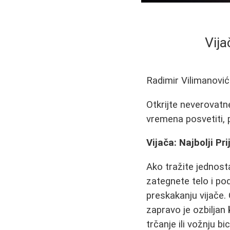
Vija
Radimir Vilimanović
Otkrijte neverovatne
vremena posvetiti, p
Vijača: Najbolji Pri
Ako tražite jednosta
zategnete telo i p
preskakanju vijače.
zapravo je ozbiljan
trčanje ili vožnju bic