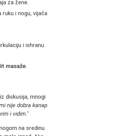
aja za žene.
 ruku i nogu, vijača
rkulaciju i ishranu
ulit masaže
.
iz diskusija, mnogi
 mi nije dobra kanap
im i vidim."
te nogom na sredinu