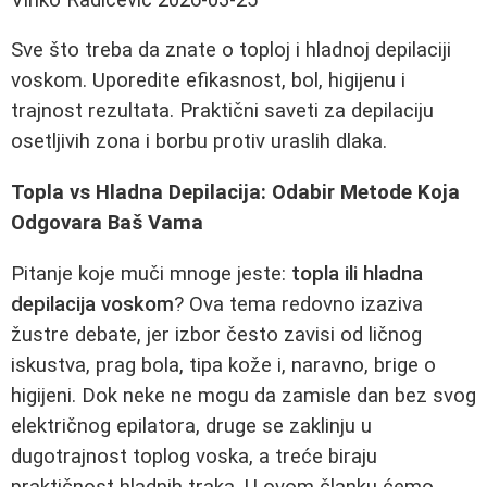
Sve što treba da znate o toploj i hladnoj depilaciji
voskom. Uporedite efikasnost, bol, higijenu i
trajnost rezultata. Praktični saveti za depilaciju
osetljivih zona i borbu protiv uraslih dlaka.
Topla vs Hladna Depilacija: Odabir Metode Koja
Odgovara Baš Vama
Pitanje koje muči mnoge jeste:
topla ili hladna
depilacija voskom
? Ova tema redovno izaziva
žustre debate, jer izbor često zavisi od ličnog
iskustva, prag bola, tipa kože i, naravno, brige o
higijeni. Dok neke ne mogu da zamisle dan bez svog
električnog epilatora, druge se zaklinju u
dugotrajnost toplog voska, a treće biraju
praktičnost hladnih traka. U ovom članku ćemo