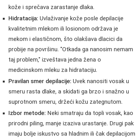
kože i sprečava zarastanje dlaka.
Hidratacija:
Uvlaživanje kože posle depilacije
kvalitetnim mlekom ili losionom održava je
mekom i elastičnom, što olakšava dlacici da
probije na površinu. "Otkada ga nanosim nemam
taj problem," izveštava jedna žena o
medicinskom mleku za hidrataciju.
Pravilan smer depilacije:
Uvek nanositi vosak u
smeru rasta dlake, a skidati ga brzo i snažno u
suprotnom smeru, držeći kožu zategnutom.
Izbor metode:
Neki smatraju da topli vosak, kao
prirodni piling, manje izaziva urastanje. Drugi pak
imaju bolje iskustvo sa hladnim ili čak depilacijom