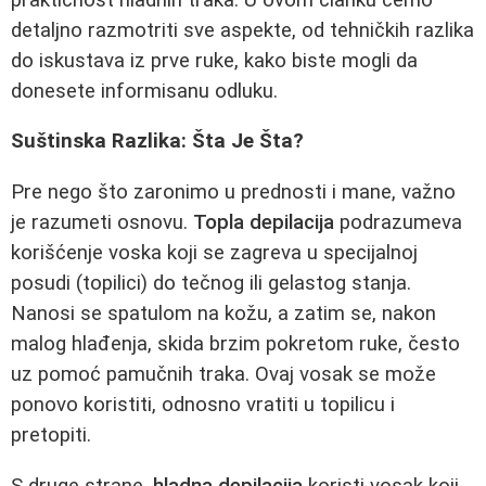
detaljno razmotriti sve aspekte, od tehničkih razlika
do iskustava iz prve ruke, kako biste mogli da
donesete informisanu odluku.
Suštinska Razlika: Šta Je Šta?
Pre nego što zaronimo u prednosti i mane, važno
je razumeti osnovu.
Topla depilacija
podrazumeva
korišćenje voska koji se zagreva u specijalnoj
posudi (topilici) do tečnog ili gelastog stanja.
Nanosi se spatulom na kožu, a zatim se, nakon
malog hlađenja, skida brzim pokretom ruke, često
uz pomoć pamučnih traka. Ovaj vosak se može
ponovo koristiti, odnosno vratiti u topilicu i
pretopiti.
S druge strane,
hladna depilacija
koristi vosak koji