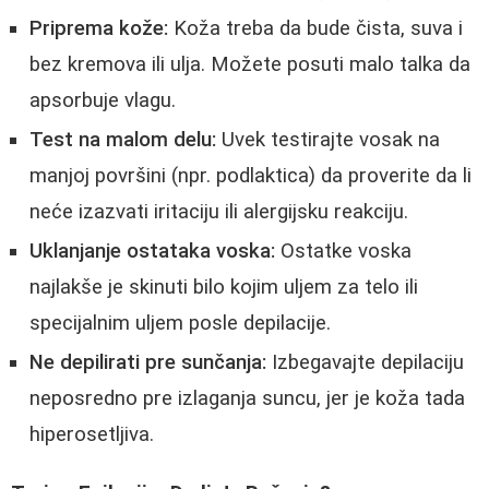
Priprema kože:
Koža treba da bude čista, suva i
bez kremova ili ulja. Možete posuti malo talka da
apsorbuje vlagu.
Test na malom delu:
Uvek testirajte vosak na
manjoj površini (npr. podlaktica) da proverite da li
neće izazvati iritaciju ili alergijsku reakciju.
Uklanjanje ostataka voska:
Ostatke voska
najlakše je skinuti bilo kojim uljem za telo ili
specijalnim uljem posle depilacije.
Ne depilirati pre sunčanja:
Izbegavajte depilaciju
neposredno pre izlaganja suncu, jer je koža tada
hiperosetljiva.