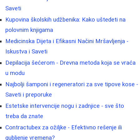
Saveti
Kupovina školskih udžbenika: Kako uštedeti na
polovnim knjigama
Medicinska Dijeta i Efikasni Načini Mršavljenja -
Iskustva i Saveti
Depilacija šećerom - Drevna metoda koja se vraća
u modu
Najbolji šamponi i regeneratori za sve tipove kose -
Saveti i preporuke
Estetske intervencije nogu i zadnjice - sve što
treba da znate
Contractubex za ožiljke - Efektivno rešenje ili
gubljenje vremena?