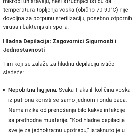
mikrobi uništavaju, neki stručnjaci ističu da
temperatura topljenja voska (obično 70-90°C) nije
dovoljna za potpunu sterilizaciju, posebno otpornih
virusa i bakterijskih spora.
Hladna Depilacija: Zagovornici Sigurnosti i
Jednostavnosti
Tim koji se zalaže za hladnu depilaciju ističe
sledeće:
Nepobitna higijena:
Svaka traka ili količina voska
iz patrona koristi se samo jednom i onda baca.
Nema rizika od prenošenja bilo kakve infekcije
sa prethodne mušterije. "Kod hladne depilacije
sve je za jednokratnu upotrebu," istaknuto je u