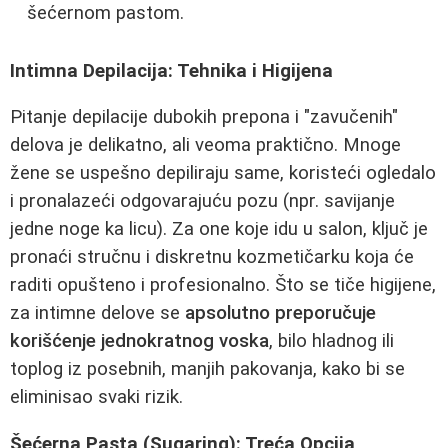
šećernom pastom.
Intimna Depilacija: Tehnika i Higijena
Pitanje depilacije dubokih prepona i "zavučenih"
delova je delikatno, ali veoma praktično. Mnoge
žene se uspešno depiliraju same, koristeći ogledalo
i pronalazeći odgovarajuću pozu (npr. savijanje
jedne noge ka licu). Za one koje idu u salon, ključ je
pronaći stručnu i diskretnu kozmetičarku koja će
raditi opušteno i profesionalno. Što se tiče higijene,
za intimne delove se
apsolutno preporučuje
korišćenje jednokratnog voska
, bilo hladnog ili
toplog iz posebnih, manjih pakovanja, kako bi se
eliminisao svaki rizik.
Šećerna Pasta (Sugaring): Treća Opcija