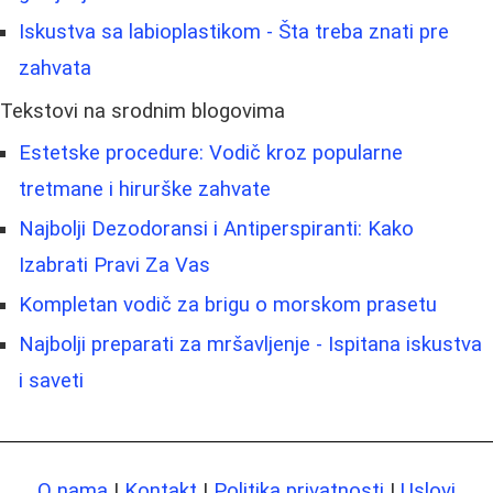
Iskustva sa labioplastikom - Šta treba znati pre
zahvata
Tekstovi na srodnim blogovima
Estetske procedure: Vodič kroz popularne
tretmane i hirurške zahvate
Najbolji Dezodoransi i Antiperspiranti: Kako
Izabrati Pravi Za Vas
Kompletan vodič za brigu o morskom prasetu
Najbolji preparati za mršavljenje - Ispitana iskustva
i saveti
O nama
|
Kontakt
|
Politika privatnosti
|
Uslovi