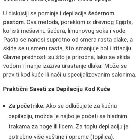
U diskusiji se pominje i depilacija
šećernom
pastom
. Ova metoda, poreklom iz drevnog Egipta,
koristi mešavinu šećera, limunovog soka i vode.
Pasta se nanosi suprotno od smera rasta dlake, a
skida se u smeru rasta, što smanjuje bol i iritaciju.
Glavne prednosti su što je prirodna, lako se skida
vodom i manje izaziva urastanje dlaka. Može se
praviti kod kuće ili naći u specijalizovanim salonima.
Praktični Saveti za Depilaciju Kod Kuće
Za početnike:
Ako se odlučujete za kućnu
depilaciju, možda je najbolje početi sa hladnim
trakama za noge ili licem. Za toplu depilaciju je
potrebno više veštine i opreme (topilica).