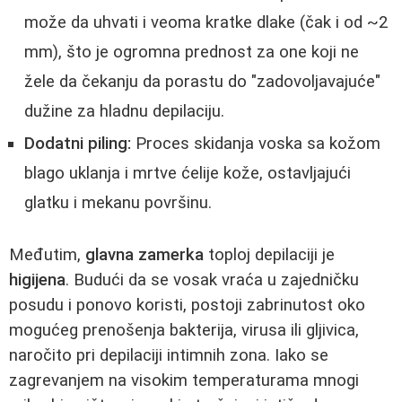
može da uhvati i veoma kratke dlake (čak i od ~2
mm), što je ogromna prednost za one koji ne
žele da čekanju da porastu do "zadovoljavajuće"
dužine za hladnu depilaciju.
Dodatni piling:
Proces skidanja voska sa kožom
blago uklanja i mrtve ćelije kože, ostavljajući
glatku i mekanu površinu.
Međutim,
glavna zamerka
toploj depilaciji je
higijena
. Budući da se vosak vraća u zajedničku
posudu i ponovo koristi, postoji zabrinutost oko
mogućeg prenošenja bakterija, virusa ili gljivica,
naročito pri depilaciji intimnih zona. Iako se
zagrevanjem na visokim temperaturama mnogi