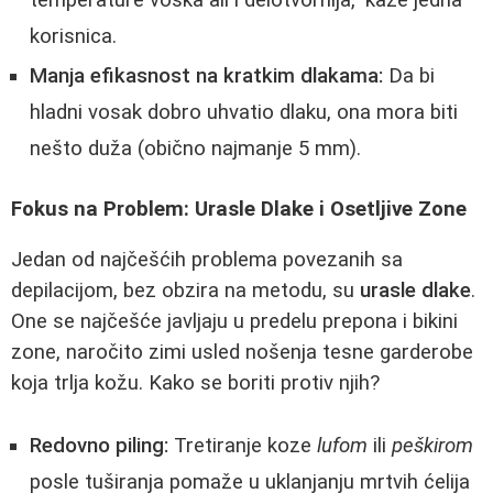
temperature voska ali i delotvornija," kaže jedna
korisnica.
Manja efikasnost na kratkim dlakama:
Da bi
hladni vosak dobro uhvatio dlaku, ona mora biti
nešto duža (obično najmanje 5 mm).
Fokus na Problem: Urasle Dlake i Osetljive Zone
Jedan od najčešćih problema povezanih sa
depilacijom, bez obzira na metodu, su
urasle dlake
.
One se najčešće javljaju u predelu prepona i bikini
zone, naročito zimi usled nošenja tesne garderobe
koja trlja kožu. Kako se boriti protiv njih?
Redovno piling:
Tretiranje koze
lufom
ili
peškirom
posle tuširanja pomaže u uklanjanju mrtvih ćelija