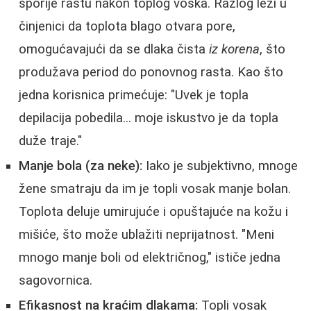
sporije rastu nakon toplog voska. Razlog leži u
činjenici da toplota blago otvara pore,
omogućavajući da se dlaka čista
iz korena
, što
produžava period do ponovnog rasta. Kao što
jedna korisnica primećuje: "Uvek je topla
depilacija pobedila... moje iskustvo je da topla
duže traje."
Manje bola (za neke):
Iako je subjektivno, mnoge
žene smatraju da im je topli vosak manje bolan.
Toplota deluje umirujuće i opuštajuće na kožu i
mišiće, što može ublažiti neprijatnost. "Meni
mnogo manje boli od električnog," ističe jedna
sagovornica.
Efikasnost na kraćim dlakama:
Topli vosak