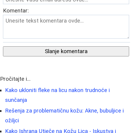
Komentar:
Slanje komentara
Pročitajte i...
Kako ukloniti fleke na licu nakon trudnoće i
sunčanja
Rešenja za problematičnu kožu: Akne, bubuljice i
ožiljci
Kako Ishrana Utječe na Kožu Lica - Iskustva i