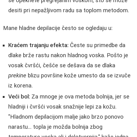
se opeknete pregrejanim voskom, što se može
desiti pri nepažljivom radu sa toplom metodom.
Mane hladne depilacije često se ogledaju u:
Kraćem trajanju efekta:
Česte su primedbe da
dlake brže rastu nakon hladnog voska. Pošto je
vosak čvršći, češće se dešava da se dlaka
prekine
blizu površine kože umesto da se izvuče
iz korena.
Veći bol:
Za mnoge je ova metoda bolnija, jer se
hladniji i čvršći vosak snažnije lepi za kožu.
"Hladnom depilacijom malje jako brzo ponovo
narastu... topla je možda bolnija zbog