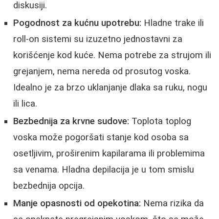
diskusiji.
Pogodnost za kućnu upotrebu:
Hladne trake ili
roll-on sistemi su izuzetno jednostavni za
korišćenje kod kuće. Nema potrebe za strujom ili
grejanjem, nema nereda od prosutog voska.
Idealno je za brzo uklanjanje dlaka sa ruku, nogu
ili lica.
Bezbednija za krvne sudove:
Toplota toplog
voska može pogoršati stanje kod osoba sa
osetljivim, proširenim kapilarama ili problemima
sa venama. Hladna depilacija je u tom smislu
bezbednija opcija.
Manje opasnosti od opekotina:
Nema rizika da