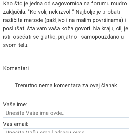
Kao što je jedna od sagovornica na forumu mudro
zaključila: "Ko voli, nek izvoli." Najbolje je probati
različite metode (pažljivo i na malim površinama) i
poslušati šta vam vaša koža govori. Na kraju, cilj je
isti: osećati se glatko, prijatno i samopouzdano u
svom telu.
Komentari
Trenutno nema komentara za ovaj članak.
Vaše ime:
Vaš email: