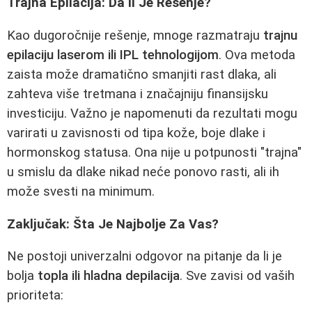
Trajna Epilacija: Da li Je Rešenje?
Kao dugoročnije rešenje, mnoge razmatraju
trajnu
epilaciju laserom ili IPL tehnologijom
. Ova metoda
zaista može dramatično smanjiti rast dlaka, ali
zahteva više tretmana i značajniju finansijsku
investiciju. Važno je napomenuti da rezultati mogu
varirati u zavisnosti od tipa kože, boje dlake i
hormonskog statusa. Ona nije u potpunosti "trajna"
u smislu da dlake nikad neće ponovo rasti, ali ih
može svesti na minimum.
Zaključak: Šta Je Najbolje Za Vas?
Ne postoji univerzalni odgovor na pitanje da li je
bolja
topla ili hladna depilacija
. Sve zavisi od vaših
prioriteta: