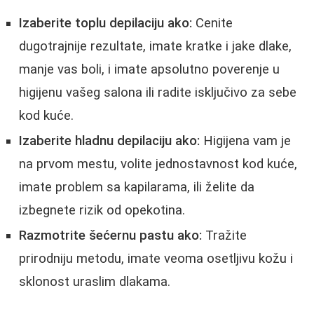
Izaberite toplu depilaciju ako:
Cenite
dugotrajnije rezultate, imate kratke i jake dlake,
manje vas boli, i imate apsolutno poverenje u
higijenu vašeg salona ili radite isključivo za sebe
kod kuće.
Izaberite hladnu depilaciju ako:
Higijena vam je
na prvom mestu, volite jednostavnost kod kuće,
imate problem sa kapilarama, ili želite da
izbegnete rizik od opekotina.
Razmotrite šećernu pastu ako:
Tražite
prirodniju metodu, imate veoma osetljivu kožu i
sklonost uraslim dlakama.