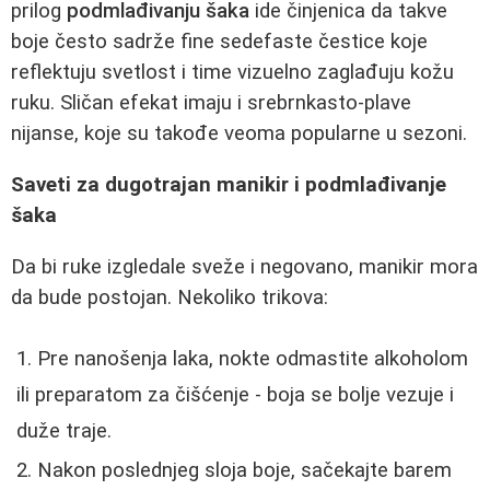
prilog
podmlađivanju šaka
ide činjenica da takve
boje često sadrže fine sedefaste čestice koje
reflektuju svetlost i time vizuelno zaglađuju kožu
ruku. Sličan efekat imaju i srebrnkasto-plave
nijanse, koje su takođe veoma popularne u sezoni.
Saveti za dugotrajan manikir i podmlađivanje
šaka
Da bi ruke izgledale sveže i negovano, manikir mora
da bude postojan. Nekoliko trikova:
Pre nanošenja laka, nokte odmastite alkoholom
ili preparatom za čišćenje - boja se bolje vezuje i
duže traje.
Nakon poslednjeg sloja boje, sačekajte barem