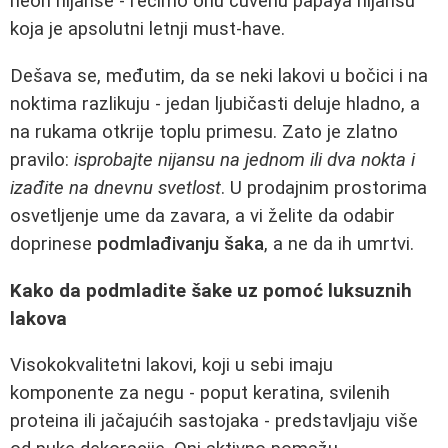
neon nijanse - recimo onu čuvenu papaya nijansu
koja je apsolutni letnji must-have.
Dešava se, međutim, da se neki lakovi u bočici i na
noktima razlikuju - jedan ljubičasti deluje hladno, a
na rukama otkrije toplu primesu. Zato je zlatno
pravilo:
isprobajte nijansu na jednom ili dva nokta i
izađite na dnevnu svetlost
. U prodajnim prostorima
osvetljenje ume da zavara, a vi želite da odabir
doprinese
podmlađivanju šaka
, a ne da ih umrtvi.
Kako da podmladite šake uz pomoć luksuznih
lakova
Visokokvalitetni lakovi, koji u sebi imaju
komponente za negu - poput keratina, svilenih
proteina ili jačajućih sastojaka - predstavljaju više