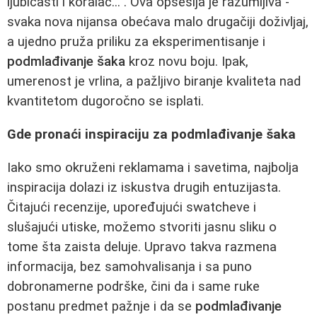
ljubičasti i koralac...“. Ova opsesija je razumljiva -
svaka nova nijansa obećava malo drugačiji doživljaj,
a ujedno pruža priliku za eksperimentisanje i
podmlađivanje šaka
kroz novu boju. Ipak,
umerenost je vrlina, a pažljivo biranje kvaliteta nad
kvantitetom dugoročno se isplati.
Gde pronaći inspiraciju za podmlađivanje šaka
Iako smo okruženi reklamama i savetima, najbolja
inspiracija dolazi iz iskustva drugih entuzijasta.
Čitajući recenzije, upoređujući swatcheve i
slušajući utiske, možemo stvoriti jasnu sliku o
tome šta zaista deluje. Upravo takva razmena
informacija, bez samohvalisanja i sa puno
dobronamerne podrške, čini da i same ruke
postanu predmet pažnje i da se
podmlađivanje