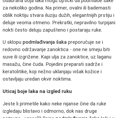
odabrana boja laka mogu optički da
podmlade šake
za nekoliko godina. Na primer, ovalni ili bademasti
oblik noktiju stvara iluziju dužih, elegantnijih prstiju i
deluje veoma otmeno. Prekratki, nepravilno turpijani
nokti često deluju zapušteno i postaraju ruke.
U sklopu
podmlađivanja šaka
preporučuje se i
redovno održavanje zanoktica - one ne smeju biti
suve ili izgrižene. Kapi ulja za zanoktice, uz laganu
masažu, čine čuda. Pojedini preparati sadrže i
keratolitike, koji nežno uklanjaju višak kožice i
ostavljaju uredan okvir noktima.
Uticaj boje laka na izgled ruku
Jeste li primetile kako neke nijanse čine da ruke
izgledaju blistavo i odmorno, dok nas druge