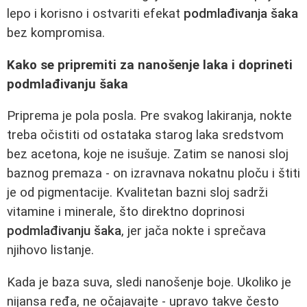
lepo i korisno i ostvariti efekat
podmlađivanja šaka
bez kompromisa.
Kako se pripremiti za nanošenje laka i doprineti
podmlađivanju šaka
Priprema je pola posla. Pre svakog lakiranja, nokte
treba očistiti od ostataka starog laka sredstvom
bez acetona, koje ne isušuje. Zatim se nanosi sloj
baznog premaza - on izravnava nokatnu ploču i štiti
je od pigmentacije. Kvalitetan bazni sloj sadrži
vitamine i minerale, što direktno doprinosi
podmlađivanju šaka
, jer jača nokte i sprečava
njihovo listanje.
Kada je baza suva, sledi nanošenje boje. Ukoliko je
nijansa ređa, ne očajavajte - upravo takve često