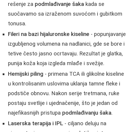
rešenje za
podmlađivanje šaka
kada se
suočavamo sa izraženom suvoćom i gubitkom
tonusa.
Fileri na bazi hijaluronske kiseline
- popunjavanje
izgubljenog volumena na nadlanici, gde se bore i
tetive često jasno ocrtavaju. Rezultat je glatka,
punija koža koja izgleda mlađe i svežije.
Hemijski piling
- primena TCA ili glikolne kiseline
u kontrolisanim uslovima uklanja tamne fleke i
podstiče obnovu. Nakon serije tretmana, ruke
postaju svetlije i ujednačenije, što je jedan od
najefikasnijih pristupa
podmlađivanju šaka
.
Laserska terapija i IPL
- ciljano deluju na