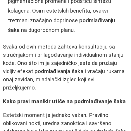
pigmentacione promene i podstiču sintezu
kolagena. Osim estetskih benefita, ovakvi
tretmani značajno doprinose
podmlađivanju
šaka
na dugoročnom planu.
Svaka od ovih metoda zahteva konsultaciju sa
stručnjakom i prilagođavanje individualnom stanju
kože. Ono što im je zajedničko jeste da pružaju
vidljiv efekat
podmlađivanja šaka
i vraćaju rukama
onaj zavidan, mladalački izgled koji svi
priželjkujemo.
Kako pravi manikir utiče na podmlađivanje šaka
Estetski moment je jednako važan. Pravilno
oblikovani nokti, uredna zanoktica i savršeno