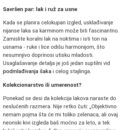
Savršen par: lak i ruž za usne
Kada se planira celokupan izgled, usklađivanje
nijanse laka sa karminom može biti fascinantno.
Zamislite koralni lak na noktima i isti ton na
usnama - ruke i lice odišu harmonijom, što
nesumnjivo doprinosi utisku mladosti.
Usaglašavanje detalja je još jedan suptilni vid
podmlađivanja šaka
i celog stajlinga.
Kolekcionarstvo ili umerenost?
Ponekad se desi da kolekcija lakova naraste do
neslućenih razmera. Nije retko čuti: „Objektivno
nemam pojma šta će mi toliko zelenaca, ali ovaj
neonski kivi izgleda baš moćno za leto, a tek