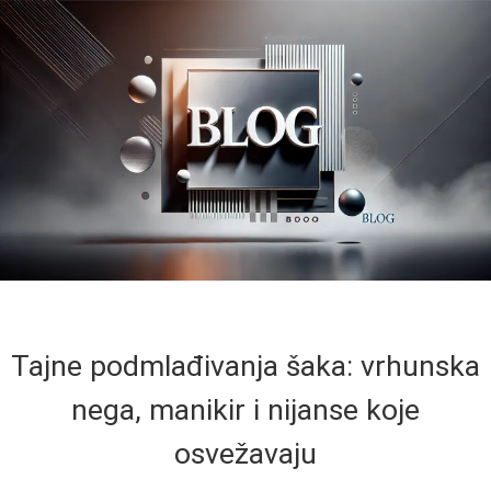
Tajne podmlađivanja šaka: vrhunska
nega, manikir i nijanse koje
osvežavaju