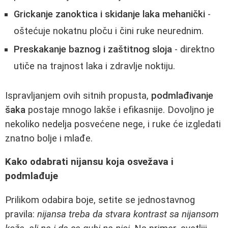
Grickanje zanoktica i skidanje laka mehanički
-
oštećuje nokatnu ploču i čini ruke neurednim.
Preskakanje baznog i zaštitnog sloja
- direktno
utiče na trajnost laka i zdravlje noktiju.
Ispravljanjem ovih sitnih propusta,
podmlađivanje
šaka
postaje mnogo lakše i efikasnije. Dovoljno je
nekoliko nedelja posvećene nege, i ruke će izgledati
znatno bolje i mlađe.
Kako odabrati nijansu koja osvežava i
podmlađuje
Prilikom odabira boje, setite se jednostavnog
pravila:
nijansa treba da stvara kontrast sa nijansom