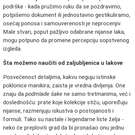
podrške - kada pružimo ruku da se pozdravimo,
potpišemo dokument ili jednostavno gestikuliramo,
osećaj ponosa i samouverenosti je neprocenjiv.
Male stvari, poput pažljivo odabrane nijanse laka,
mogu potpuno da promene percepciju sopstvenog
izgleda.
Šta možemo naučiti od zaljubljenica u lakove
Posvećenost detaljima, kakvu neguju istinske
poklonice manikira, zaista je vredna divljenja. One
znaju da
podmlade šake
ne samo tretmanima, već i
doslednošću: prate koje kolekcije stižu, upoređuju
nijanse, razmenjuju iskustva o postojanosti i
formuli. Tako su nastale i legendarne liste želja -
neko će preploviti grad da bi pronašao onu jednu