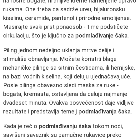
nanosite bogate, hranljive kreme namenjene upravo
rukama. One treba da sadrže ureu, hijaluronsku
kiselinu, ceramide, pantenol i prirodne emolijense.
Masirajte svaki prst ponaosob - time podstičete
cirkulaciju, što je ključno za
podmlađivanje šaka
.
Piling jednom nedeljno uklanja mrtve ćelije i
stimuliše obnavljanje. Možete koristiti blage
mehaničke pilinge sa sitnim česticama, ili hemijske,
na bazi voćnih kiselina, koji deluju ujednačavajuće.
Posle pilinga obavezno sledi maska za ruke -
bogata, kremasta, ostavljena da deluje najmanje
dvadeset minuta. Ovakva posvećenost daje vidljive
rezultate i predstavlja temelj
podmlađivanja šaka
.
Kada je reč o
podmlađivanju šaka
tokom noći,
savršeni saveznik su pamučne rukavice preko