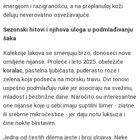
energijom i razigranošću, a na preplanuloj koži
deluju neverovatno osvežavajuće.
Sezonski hitovi i njihova uloga u podmlađivanju
šaka
Kolekcije lakova se smenjuju brzo, donoseći nove
omiljene nijanse. Proleće i leto 2025. obeležiće
koralac
, pastelna ljubičasta, puderasto roze i
zelena koja podseća na morsku travu. Ovi tonovi
uspešno
podmlađuju ruke
jer asociraju na svežinu,
mladost i bezbrižne dane. Naročito su interesantne
one nijanse koje u sebi imaju suptilni šimer - zlatne
ili srebrne mikročestice - jer daju notu luksuza i
čine nokte blistavim.
Jedna od čestih dilema jeste i broj slojeva. Neke