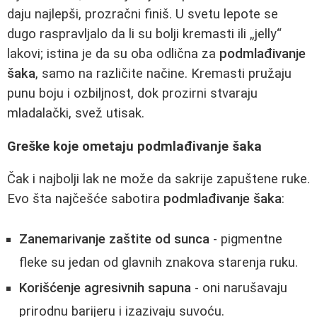
daju najlepši, prozračni finiš. U svetu lepote se
dugo raspravljalo da li su bolji kremasti ili „jelly“
lakovi; istina je da su oba odlična za
podmlađivanje
šaka
, samo na različite načine. Kremasti pružaju
punu boju i ozbiljnost, dok prozirni stvaraju
mladalački, svež utisak.
Greške koje ometaju podmlađivanje šaka
Čak i najbolji lak ne može da sakrije zapuštene ruke.
Evo šta najčešće sabotira
podmlađivanje šaka
:
Zanemarivanje zaštite od sunca
- pigmentne
fleke su jedan od glavnih znakova starenja ruku.
Korišćenje agresivnih sapuna
- oni narušavaju
prirodnu barijeru i izazivaju suvoću.