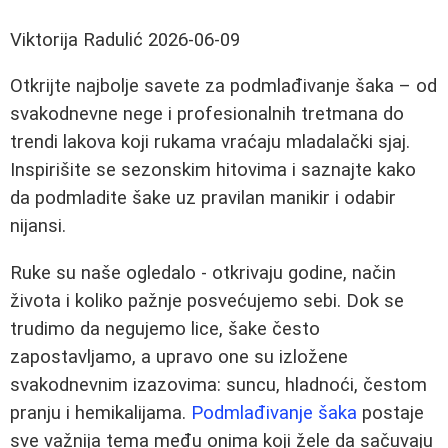
Viktorija Radulić
2026-06-09
Otkrijte najbolje savete za podmlađivanje šaka – od
svakodnevne nege i profesionalnih tretmana do
trendi lakova koji rukama vraćaju mladalački sjaj.
Inspirišite se sezonskim hitovima i saznajte kako
da podmladite šake uz pravilan manikir i odabir
nijansi.
Ruke su naše ogledalo - otkrivaju godine, način
života i koliko pažnje posvećujemo sebi. Dok se
trudimo da negujemo lice, šake često
zapostavljamo, a upravo one su izložene
svakodnevnim izazovima: suncu, hladnoći, čestom
pranju i hemikalijama.
Podmlađivanje šaka
postaje
sve važnija tema među onima koji žele da sačuvaju