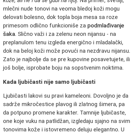
kože, ali ne i da se gubi na njoj
. Na primer, svetliji,
mlečni nude tonovi na veoma bledoj koži mogu
delovati bolesno, dok topla boja mesa sa roze
primesom odlično funkcioniše za
podmlađivanje
šaka
. Slično važi i za zelenu neon nijansu - na
preplanulom tenu izgleda energično i mladalački,
dok na beloj koži može povući na nezdravu nijansu.
Zato je najbolje da se pre kupovine posavetujete, ili
još bolje, isprobate boju na sopstvenim noktima.
Kada ljubičasti nije samo ljubičasti
Ljubičasti lakovi su pravi kameleoni. Dovoljno je da
sadrže mikročestice plavog ili zlatnog šimera, pa
da potpuno promene karakter. Tamnije ljubičaste,
one koje vuku na patlidžan, izgledaju sjajno na svim
tonovima kože i istovremeno deluju elegantno. U