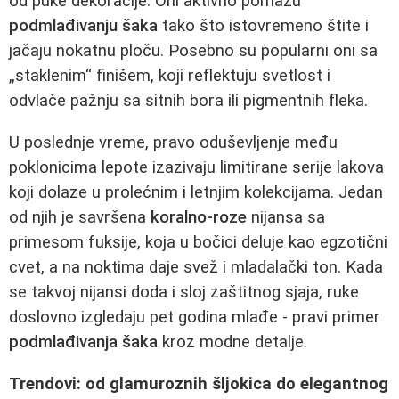
od puke dekoracije. Oni aktivno pomažu
podmlađivanju šaka
tako što istovremeno štite i
jačaju nokatnu ploču. Posebno su popularni oni sa
„staklenim“ finišem, koji reflektuju svetlost i
odvlače pažnju sa sitnih bora ili pigmentnih fleka.
U poslednje vreme, pravo oduševljenje među
poklonicima lepote izazivaju limitirane serije lakova
koji dolaze u prolećnim i letnjim kolekcijama. Jedan
od njih je savršena
koralno-roze
nijansa sa
primesom fuksije, koja u bočici deluje kao egzotični
cvet, a na noktima daje svež i mladalački ton. Kada
se takvoj nijansi doda i sloj zaštitnog sjaja, ruke
doslovno izgledaju pet godina mlađe - pravi primer
podmlađivanja šaka
kroz modne detalje.
Trendovi: od glamuroznih šljokica do elegantnog