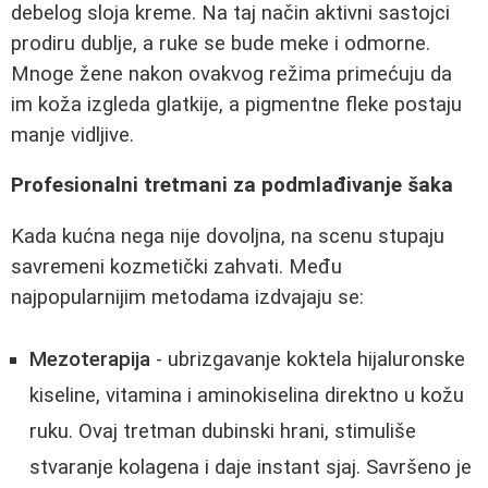
debelog sloja kreme. Na taj način aktivni sastojci
prodiru dublje, a ruke se bude meke i odmorne.
Mnoge žene nakon ovakvog režima primećuju da
im koža izgleda glatkije, a pigmentne fleke postaju
manje vidljive.
Profesionalni tretmani za podmlađivanje šaka
Kada kućna nega nije dovoljna, na scenu stupaju
savremeni kozmetički zahvati. Među
najpopularnijim metodama izdvajaju se:
Mezoterapija
- ubrizgavanje koktela hijaluronske
kiseline, vitamina i aminokiselina direktno u kožu
ruku. Ovaj tretman dubinski hrani, stimuliše
stvaranje kolagena i daje instant sjaj. Savršeno je