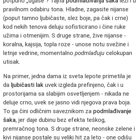
potpuno „ugase”? Tajna
podmlađivanja šaka
leži i u
pravilnom odabiru tona. Hladne, zagasite nijanse
(poput tamno ljubičaste, slez boje, pa čak i crne)
kod nekih tenova deluju sofisticirano i čine ruke
užima i otmenijim. S druge strane, žive nijanse -
koralna, kajsija, topla roze - unose notu svežine i
letnje vedrine, momentalno
podmlađuju
celokupan
utisak.
Na primer, jedna dama iz sveta lepote primetila je
da
ljubičasti lak
uvek izgleda prefinjeno, čak i u
prostorijama sa slabijim osvetljenjem - nikada ne
deluje crno, uvek se jasno vidi njegova prava boja.
To ga čini odličnim saveznikom za
podmlađivanje
šaka
, jer daje dubinu bez efekta teškog,
premračnog tona. S druge strane, neonske zelene i
kivi nijanse postale su veliki hit za leto - one odišu