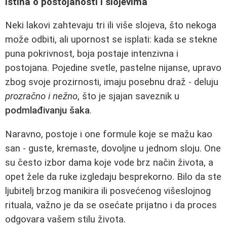
Istina o postojanosti i slojevima
Neki lakovi zahtevaju tri ili više slojeva, što nekoga
može odbiti, ali upornost se isplati: kada se stekne
puna pokrivnost, boja postaje intenzivna i
postojana. Pojedine svetle, pastelne nijanse, upravo
zbog svoje prozirnosti, imaju posebnu draž - deluju
prozračno i nežno
, što je sjajan saveznik u
podmlađivanju šaka
.
Naravno, postoje i one formule koje se mažu kao
san - guste, kremaste, dovoljne u jednom sloju. One
su često izbor dama koje vode brz način života, a
opet žele da ruke izgledaju besprekorno. Bilo da ste
ljubitelj brzog manikira ili posvećenog višeslojnog
rituala, važno je da se osećate prijatno i da proces
odgovara vašem stilu života.