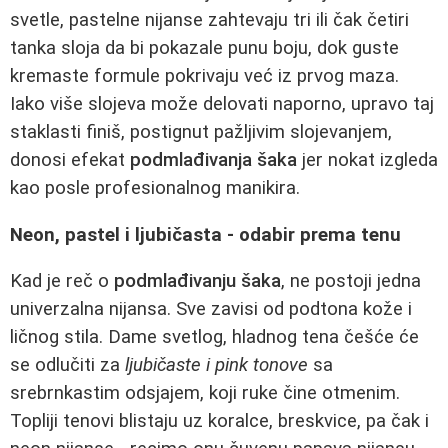
svetle, pastelne nijanse zahtevaju tri ili čak četiri
tanka sloja da bi pokazale punu boju, dok guste
kremaste formule pokrivaju već iz prvog maza.
Iako više slojeva može delovati naporno, upravo taj
staklasti finiš, postignut pažljivim slojevanjem,
donosi efekat
podmlađivanja šaka
jer nokat izgleda
kao posle profesionalnog manikira.
Neon, pastel i ljubičasta - odabir prema tenu
Kad je reč o
podmlađivanju šaka
, ne postoji jedna
univerzalna nijansa. Sve zavisi od podtona kože i
ličnog stila. Dame svetlog, hladnog tena češće će
se odlučiti za
ljubičaste i pink tonove
sa
srebrnkastim odsjajem, koji ruke čine otmenim.
Topliji tenovi blistaju uz koralce, breskvice, pa čak i