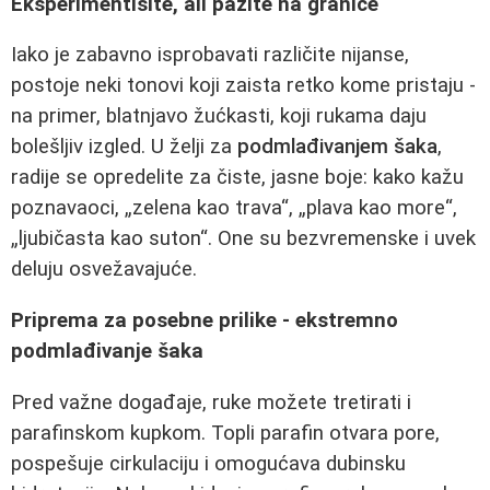
Eksperimentišite, ali pazite na granice
Iako je zabavno isprobavati različite nijanse,
postoje neki tonovi koji zaista retko kome pristaju -
na primer, blatnjavo žućkasti, koji rukama daju
bolešljiv izgled. U želji za
podmlađivanjem šaka
,
radije se opredelite za čiste, jasne boje: kako kažu
poznavaoci, „zelena kao trava“, „plava kao more“,
„ljubičasta kao suton“. One su bezvremenske i uvek
deluju osvežavajuće.
Priprema za posebne prilike - ekstremno
podmlađivanje šaka
Pred važne događaje, ruke možete tretirati i
parafinskom kupkom. Topli parafin otvara pore,
pospešuje cirkulaciju i omogućava dubinsku