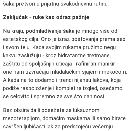
šaka
pretvori u prijatnu svakodnevnu rutinu.
Zaključak - ruke kao odraz pažnje
Na kraju,
podmlađivanje šaka
je mnogo više od
estetskog cilja. Ono je izraz poštovanja prema sebi
i svom telu. Kada svojim rukama pružimo negu
kakvu zaslužuju - kroz hidratantne tretmane,
zaštitu od spoljašnjih uticaja i rafiniran manikir -
one nam uzvraćaju mladalačkim sjajem i mekoćom.
A kada na to dodamo i trendi nijansu lakova, koja
podiže raspoloženje i kompletira izgled, osećamo
se celovito i spremno za sve što dan nosi.
Bez obzira da li posežete za luksuznom
mezoterapijom, domaćim maskama ili samo birate
savršen ljubičasti lak za predstojeću večernju