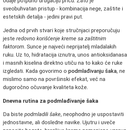
odaje potpuno drugačiju priču. Zato je
sveobuhvatan pristup - kombinacija nege, zaštite i
estetskih detalja - jedini pravi put.
Jedna od prvih stvari koje stručnjaci preporučuju
jeste
redovno korišćenje kreme sa zaštitnim
faktorom
. Sunce je najveći neprijatelj mladalakih
ruku. Uz to, hidratacija iznutra, unos antioksidanasa
i masnih kiselina direktno utiču na to kako će ruke
izgledati. Kada govorimo o
podmlađivanju šaka
, ne
mislimo samo na površinski efekat, već na
dugoročno očuvanje kvaliteta kože.
Dnevna rutina za podmlađivanje šaka
Da biste
podmladili šake
, neophodno je uspostaviti
jednostavne, ali dosledne navike. Ujutru i uveče