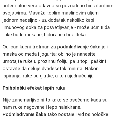
buter i aloe vera odavno su poznati po hidratantnim
svojstvima. Masaža toplim maslinovim uljem
jednom nedeljno - uz dodatak nekoliko kapi
limunovog soka za posvetljivanje - može učiniti da
ruke budu mekane, hidrirane i bez fleka.
Odličan kućni tretman za
podmlađivanje šaka
je i
maska od meda i jogurta: obilno je nanesite,
umotajte ruke u prozirnu foliju, pa u topli peškir i
ostavite da deluje dvadesetak minuta. Nakon
ispiranja, ruke su glatke, a ten ujednačeniji.
Psihološki efekat lepih ruku
Nije zanemarljivo ni to kako se osećamo kada su
nam ruke negovane i lepo nalakirane.
Podmlađivanje šaka
tako postaje i vid psihološke