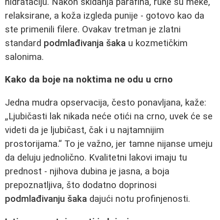
hidrataciju. Nakon skidanja parafina, ruke su meke,
relaksirane, a koža izgleda punije - gotovo kao da
ste primenili filere. Ovakav tretman je zlatni
standard
podmlađivanja šaka
u kozmetičkim
salonima.
Kako da boje na noktima ne odu u crno
Jedna mudra opservacija, često ponavljana, kaže:
„Ljubičasti lak nikada neće otići na crno, uvek će se
videti da je ljubičast, čak i u najtamnijim
prostorijama.“ To je važno, jer tamne nijanse umeju
da deluju jednolično. Kvalitetni lakovi imaju tu
prednost - njihova dubina je jasna, a boja
prepoznatljiva, što dodatno doprinosi
podmlađivanju šaka
dajući notu profinjenosti.