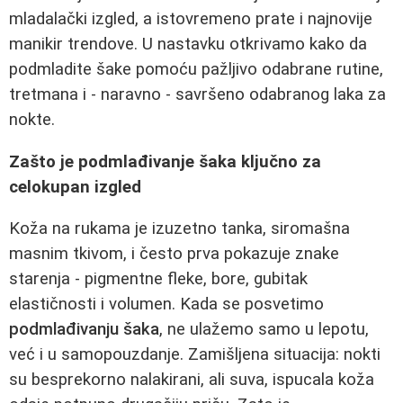
mladalački izgled, a istovremeno prate i najnovije
manikir trendove. U nastavku otkrivamo kako da
podmladite šake pomoću pažljivo odabrane rutine,
tretmana i - naravno - savršeno odabranog laka za
nokte.
Zašto je podmlađivanje šaka ključno za
celokupan izgled
Koža na rukama je izuzetno tanka, siromašna
masnim tkivom, i često prva pokazuje znake
starenja - pigmentne fleke, bore, gubitak
elastičnosti i volumen. Kada se posvetimo
podmlađivanju šaka
, ne ulažemo samo u lepotu,
već i u samopouzdanje. Zamišljena situacija: nokti
su besprekorno nalakirani, ali suva, ispucala koža