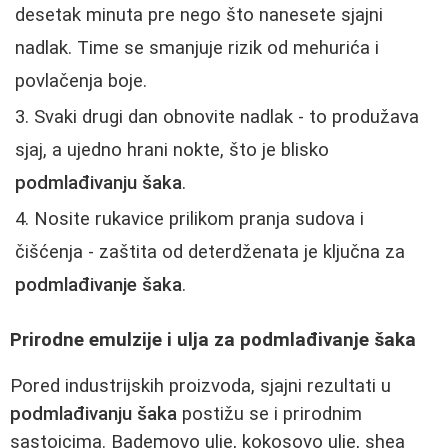
desetak minuta pre nego što nanesete sjajni
nadlak. Time se smanjuje rizik od mehurića i
povlačenja boje.
Svaki drugi dan obnovite nadlak - to produžava
sjaj, a ujedno hrani nokte, što je blisko
podmlađivanju šaka
.
Nosite rukavice prilikom pranja sudova i
čišćenja - zaštita od deterdženata je ključna za
podmlađivanje šaka
.
Prirodne emulzije i ulja za podmlađivanje šaka
Pored industrijskih proizvoda, sjajni rezultati u
podmlađivanju šaka
postižu se i prirodnim
sastojcima. Bademovo ulje, kokosovo ulje, shea