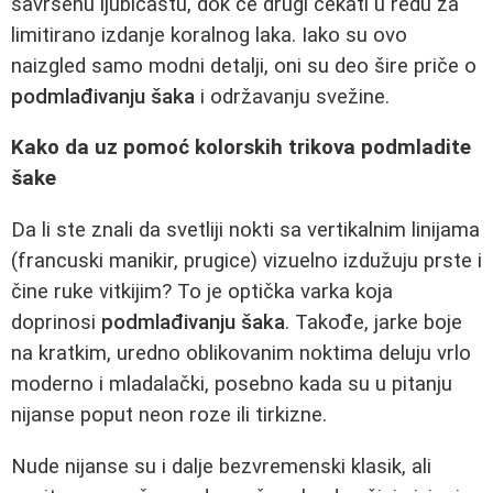
savršenu ljubičastu, dok će drugi čekati u redu za
limitirano izdanje koralnog laka. Iako su ovo
naizgled samo modni detalji, oni su deo šire priče o
podmlađivanju šaka
i održavanju svežine.
Kako da uz pomoć kolorskih trikova podmladite
šake
Da li ste znali da svetliji nokti sa vertikalnim linijama
(francuski manikir, prugice) vizuelno izdužuju prste i
čine ruke vitkijim? To je optička varka koja
doprinosi
podmlađivanju šaka
. Takođe, jarke boje
na kratkim, uredno oblikovanim noktima deluju vrlo
moderno i mladalački, posebno kada su u pitanju
nijanse poput neon roze ili tirkizne.
Nude nijanse su i dalje bezvremenski klasik, ali