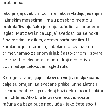
mat finiša
Iako je sjaj uvek u modi, mat lakovi vladaju jesenjim
i zimskim mesecima i imaju posebno mesto u
podmlađivanju šaka
jer daju sofisticiran, moderan
izgled. Mat završnica „upija“ svetlost, pa se nokti
čine mekim i glatkim, gotovo baršunastim. U
kombinaciji sa tamnim, dubokim tonovima - na
primer, tamno zelenom ili ljubičasto-crnom - stvara
se izuzetno elegantan manikir koji neodoljivo
podmlađuje celokupan izgled ruku.
S druge strane,
sjajni lakovi sa vidljivim šljokicama
i
dalje su omiljeni za svečane prilike. Sitne zlatne ili
srebrne čestice u providnoj bazi deluju poput nakita
na noktima. Ako birate ovakve lakove, vodite
računa da baza bude negujuća - tako ćete spojiti