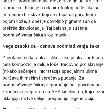
pazite - pogrešan nude može ruke da učini sivim i
staračkim. Ključ je u odabiru toplog nude laka sa
primesom breskve, koji se stapa sa prirodnom
bojom kože, a opet je dovoljno pigmentisan da
prekrije diskoloracije. Taj balans je suština
podmlađivanja šaka
kroz manikir.
Nega zanoktica - osnova podmlađivanja šaka
Zanoktice su kao okvir slike - ako je okvir oštećen,
cela kompozicija deluje loše. Redovno potiskivanje
(nikako sečenje!) i hidratacija specijalnim uljima
održava ih mekim i sprečava pucanje. Za
podmlađivanje šaka
preporučuje se i povremeno
korišćenje preparata sa AHA kiselinama, koji nežno
uklanjaju mrtve ćelije i pospešuju regeneraciju.