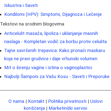
Iskustva i Saveti
Kondilomi (HPV): Simptomi, Dijagnoza i Lečenje
Tekstovi na srodnim blogovima
Anticelulit masaža, lipoliza i uklanjanje masnih
naslaga - Kompletan vodič za borbu protiv celulita
Tajne savršenih trepavica: Kako pronaći maskaru
koja ne pravi grudvice i daje vrhunski volumen
Mit o širenju vagine i istina o vaginoplastici
Najbolji Šamponi za Vašu Kosu - Saveti i Preporuke
O nama
|
Kontakt
|
Politika privatnosti
|
Uslovi
korišćenja
|
Marketinški servisi