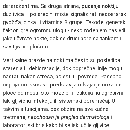
deterdžentima. Sa druge strane,
pucanje noktiju
duž ivica ili po sredini može signalizirati nedostatak
gvožđa, cinka ili vitamina B grupe. Takođe, genetski
faktor igra ogromnu ulogu - neko rođenjem nasledi
jake i čvrste nokte, dok se drugi bore sa tankom i
savitljivom pločom.
Vertikalne brazde na noktima često su posledica
starenja ili dehidratacije, dok poprečne linije mogu
nastati nakon stresa, bolesti ili povrede. Posebno
neprijatno iskustvo predstavlja odvajanje nokatne
ploče od mesa, što može biti reakcija na agresivni
lak, gljivičnu infekciju ili sistemski poremećaj. U
takvim situacijama, bez obzira na sve kućne
tretmane,
neophodan je pregled dermatologa
i
laboratorijski bris kako bi se isključile gljivice.