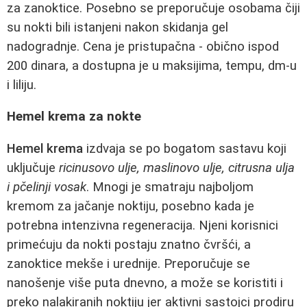
za zanoktice. Posebno se preporučuje osobama čiji
su nokti bili istanjeni nakon skidanja gel
nadogradnje. Cena je pristupačna - obično ispod
200 dinara, a dostupna je u maksijima, tempu, dm-u
i liliju.
Hemel krema za nokte
Hemel krema
izdvaja se po bogatom sastavu koji
uključuje
ricinusovo ulje, maslinovo ulje, citrusna ulja
i pčelinji vosak
. Mnogi je smatraju najboljom
kremom za jačanje noktiju, posebno kada je
potrebna intenzivna regeneracija. Njeni korisnici
primećuju da nokti postaju znatno čvršći, a
zanoktice mekše i urednije. Preporučuje se
nanošenje više puta dnevno, a može se koristiti i
preko nalakiranih noktiju jer aktivni sastojci prodiru