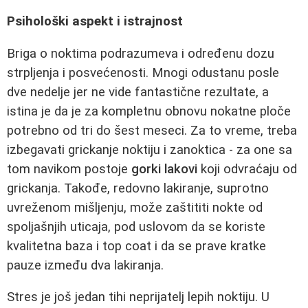
Psihološki aspekt i istrajnost
Briga o noktima podrazumeva i određenu dozu
strpljenja i posvećenosti. Mnogi odustanu posle
dve nedelje jer ne vide fantastične rezultate, a
istina je da je za kompletnu obnovu nokatne ploče
potrebno od tri do šest meseci. Za to vreme, treba
izbegavati grickanje noktiju i zanoktica - za one sa
tom navikom postoje
gorki lakovi
koji odvraćaju od
grickanja. Takođe, redovno lakiranje, suprotno
uvreženom mišljenju, može zaštititi nokte od
spoljašnjih uticaja, pod uslovom da se koriste
kvalitetna baza i top coat i da se prave kratke
pauze između dva lakiranja.
Stres je još jedan tihi neprijatelj lepih noktiju. U