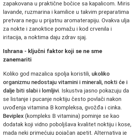
zapakovana u praktične bočice sa kapalicom. Miris
lavande, ruzmarina i kamilice u takvim preparatima
pretvara negu u prijatnu aromaterapiju. Ovakva ulja
za nokte i zanoktice pomažu i kod crvenila i
iritacija, a noktima daju zdrav sjaj.
Ishrana - ključni faktor koji se ne sme
zanemariti
Koliko god mazalica spolja koristili,
ukoliko
organizmu nedostaju vitamini i minerali, nokti će i
dalje biti slabi i lomljivi
. Iskustva jasno pokazuju da
se listanje i pucanje noktiju često povlači nakon
uvođenja vitamina B kompleksa, gvožđa i cinka.
Beviplex
(kompleks B vitamina) pominje se kao
dodatak koji vidno poboljšava kvalitet noktiju i kose,
mada neki primećuju pojačan apetit. Alternativa je