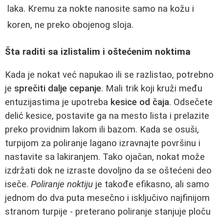
laka. Kremu za nokte nanosite samo na kožu i
koren, ne preko obojenog sloja.
Šta raditi sa izlistalim i oštećenim noktima
Kada je nokat već napukao ili se razlistao, potrebno
je
sprečiti dalje cepanje
. Mali trik koji kruži među
entuzijastima je upotreba
kesice od čaja
. Odsečete
delić kesice, postavite ga na mesto lista i prelazite
preko providnim lakom ili bazom. Kada se osuši,
turpijom za poliranje lagano izravnajte površinu i
nastavite sa lakiranjem. Tako ojačan, nokat može
izdržati dok ne izraste dovoljno da se oštećeni deo
iseče.
Poliranje noktiju
je takođe efikasno, ali samo
jednom do dva puta mesečno i isključivo najfinijom
stranom turpije - preterano poliranje stanjuje ploču