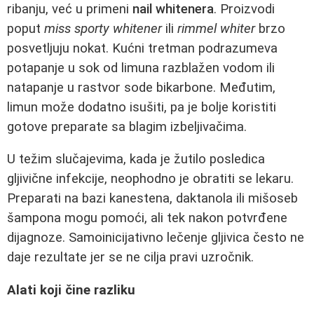
ribanju, već u primeni
nail whitenera
. Proizvodi
poput
miss sporty whitener
ili
rimmel whiter
brzo
posvetljuju nokat. Kućni tretman podrazumeva
potapanje u sok od limuna razblažen vodom ili
natapanje u rastvor sode bikarbone. Međutim,
limun može dodatno isušiti, pa je bolje koristiti
gotove preparate sa blagim izbeljivačima.
U težim slučajevima, kada je žutilo posledica
gljivične infekcije, neophodno je obratiti se lekaru.
Preparati na bazi kanestena, daktanola ili mišoseb
šampona mogu pomoći, ali tek nakon potvrđene
dijagnoze. Samoinicijativno lečenje gljivica često ne
daje rezultate jer se ne cilja pravi uzročnik.
Alati koji čine razliku