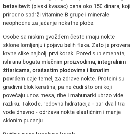
betavitevit
(pivski kvasac) cena oko 150 dinara, koji
prirodno sadrži vitamine B grupe i minerale
neophodne za jačanje nokatne ploče.
Osobe sa niskim gvožđem često imaju nokte
sklone lomljenju i pojavu belih fleka. Zato je provera
krvne slike najbolji prvi korak. Pored suplemenata,
ishrana bogata
mlečnim proizvodima, integralnim
žitaricama, orašastim plodovima i lisnatim
povrćem
daje temelj za zdrave nokte. Proteini su
gradivni blok keratina, pa ne čudi što oni koji
povećaju unos mesa, ribe i mahunarki ubrzo vide
razliku. Takođe, redovna hidratacija - bar dva litra
vode dnevno - održava nokte elastičnim i manje
sklonim pucanju.