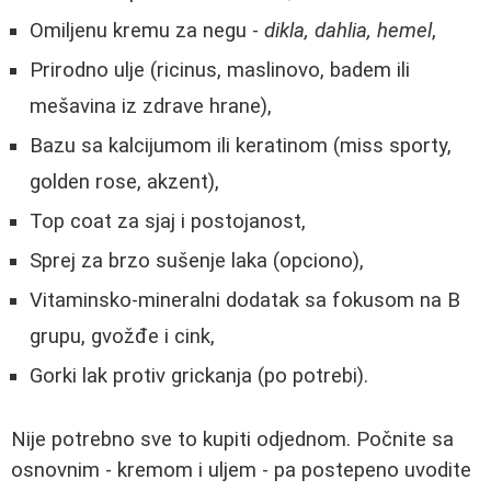
Omiljenu kremu za negu -
dikla, dahlia, hemel
,
Prirodno ulje (ricinus, maslinovo, badem ili
mešavina iz zdrave hrane),
Bazu sa kalcijumom ili keratinom (miss sporty,
golden rose, akzent),
Top coat za sjaj i postojanost,
Sprej za brzo sušenje laka (opciono),
Vitaminsko-mineralni dodatak sa fokusom na B
grupu, gvožđe i cink,
Gorki lak protiv grickanja (po potrebi).
Nije potrebno sve to kupiti odjednom. Počnite sa
osnovnim - kremom i uljem - pa postepeno uvodite