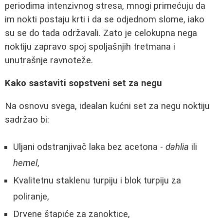
periodima intenzivnog stresa, mnogi primećuju da
im nokti postaju krti i da se odjednom slome, iako
su se do tada održavali. Zato je celokupna nega
noktiju zapravo spoj spoljašnjih tretmana i
unutrašnje ravnoteže.
Kako sastaviti sopstveni set za negu
Na osnovu svega, idealan kućni set za negu noktiju
sadržao bi:
Uljani odstranjivač laka bez acetona -
dahlia
ili
hemel
,
Kvalitetnu staklenu turpiju i blok turpiju za
poliranje,
Drvene štapiće za zanoktice,