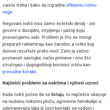
zaista treba i kako da izgradite
efikasnu rutinu
nege
.
Negovani nokti nisu samo estetski detalj - oni
govore o disciplini, strpljenju i pažnji koju
posvećujemo sebi. Problem je što se mnogi
preparati reklamiraju kao čarobni, a retko koji
donosi rezultate preko noći. Zato je važno
poznavati sastojke, način primene i ono što
stručnjaci i dugogodišnji korisnici ističu kao
presudne korake
.
Najčešći problemi sa noktima i njihovi uzroci
Kada nokti počnu da se
listaju
, to najčešće ukazuje
na isušenu nokatnu ploču, agresivne hemikalije iz
odstranjivača laka ili čest kontakt sa vodom i