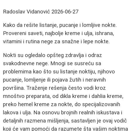
Radoslav Vidanović
2026-06-27
Kako da rešite listanje, pucanje i lomljive nokte.
Provereni saveti, najbolje kreme i ulja, ishrana,
vitamini i rutina nege za snažne i lepe nokte.
Nokti su ogledalo opšteg zdravlja i odraz
svakodnevne nege. Mnogi se susreću sa
problemima kao što su listanje noktiju, njihovo
pucanje, lomljenje ili pojava žutih i neravnih
površina. Traženje rešenja često vodi kroz
mnoštvo preparata, od dikla kreme i dahlia kreme,
preko hemel kreme za nokte, do specijalizovanih
lakova i ulja. Na osnovu brojnih realnih iskustava i
detaljnih razmena mišljenja, sastavljen je ovaj vodič
koji će vam pomoći da razumete šta vašim noktima