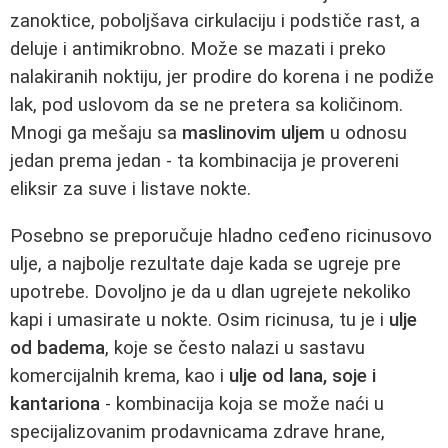
zanoktice, poboljšava cirkulaciju i podstiče rast, a
deluje i antimikrobno. Može se mazati i preko
nalakiranih noktiju, jer prodire do korena i ne podiže
lak, pod uslovom da se ne pretera sa količinom.
Mnogi ga mešaju sa
maslinovim uljem
u odnosu
jedan prema jedan - ta kombinacija je provereni
eliksir za suve i listave nokte.
Posebno se preporučuje hladno ceđeno ricinusovo
ulje, a najbolje rezultate daje kada se ugreje pre
upotrebe. Dovoljno je da u dlan ugrejete nekoliko
kapi i umasirate u nokte. Osim ricinusa, tu je i
ulje
od badema
, koje se često nalazi u sastavu
komercijalnih krema, kao i
ulje od lana, soje i
kantariona
- kombinacija koja se može naći u
specijalizovanim prodavnicama zdrave hrane,