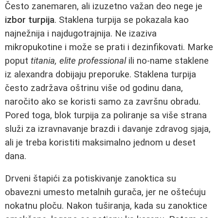
Često zanemaren, ali izuzetno važan deo nege je
izbor turpija
. Staklena turpija se pokazala kao
najnežnija i najdugotrajnija. Ne izaziva
mikropukotine i može se prati i dezinfikovati. Marke
poput
titania, elite professional
ili no-name staklene
iz alexandra dobijaju preporuke. Staklena turpija
često zadržava oštrinu više od godinu dana,
naročito ako se koristi samo za završnu obradu.
Pored toga, blok turpija za poliranje sa više strana
služi za izravnavanje brazdi i davanje zdravog sjaja,
ali je treba koristiti maksimalno jednom u deset
dana.
Drveni štapići za potiskivanje zanoktica su
obavezni umesto metalnih gurača, jer ne oštećuju
nokatnu ploču. Nakon tuširanja, kada su zanoktice