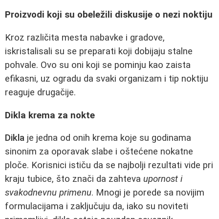
Proizvodi koji su obeležili diskusije o nezi noktiju
Kroz različita mesta nabavke i gradove,
iskristalisali su se preparati koji dobijaju stalne
pohvale. Ovo su oni koji se pominju kao zaista
efikasni, uz ogradu da svaki organizam i tip noktiju
reaguje drugačije.
Dikla krema za nokte
Dikla
je jedna od onih krema koje su godinama
sinonim za oporavak slabe i oštećene nokatne
ploče. Korisnici ističu da se najbolji rezultati vide pri
kraju tubice, što znači da zahteva
upornost i
svakodnevnu primenu
. Mnogi je porede sa novijim
formulacijama i zaključuju da, iako su noviteti