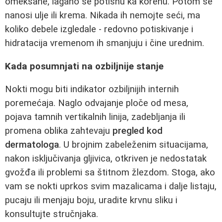
omekšane, lagano se potisnu ka korenu. Potom se
nanosi ulje ili krema. Nikada ih nemojte seći, ma
koliko debele izgledale - redovno potiskivanje i
hidratacija vremenom ih smanjuju i čine urednim.
Kada posumnjati na ozbiljnije stanje
Nokti mogu biti indikator ozbiljnijih internih
poremećaja. Naglo odvajanje ploče od mesa,
pojava tamnih vertikalnih linija, zadebljanja ili
promena oblika zahtevaju
pregled kod
dermatologa
. U brojnim zabeleženim situacijama,
nakon isključivanja gljivica, otkriven je nedostatak
gvožđa ili problemi sa štitnom žlezdom. Stoga, ako
vam se nokti uprkos svim mazalicama i dalje listaju,
pucaju ili menjaju boju, uradite krvnu sliku i
konsultujte stručnjaka.