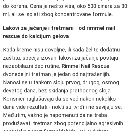
do korena. Cena je nešto viša, oko 500 dinara za 30
ml, ali se isplati zbog koncentrovane formule.
Lakovi za jačanje i tretmani - od rimmel nail
rescue do kalcijum gelova
Kada kreme nisu dovoljne, ili kada želite dodatnu
zaštitu, specijalizovani lakovi za jačanje postaju
nezaobilazni deo rutine.
Rimmel Nail Rescue
dvonedeljni tretman je jedan od najtraženijih.
Nanosi se u tankom sloju prvog, drugog, osmog i
devetog dana, bez skidanja prethodnog sloja.
Korisnici naglašavaju da se već nakon nekoliko
dana vide rezultati - nokti su tvrđi i ne savijaju se.
Međutim, važno je napomenuti da ne treba
produžavati tretman zbog potencijalno agresivnih