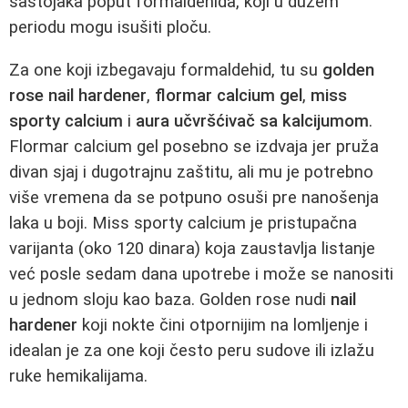
sastojaka poput formaldehida, koji u dužem
periodu mogu isušiti ploču.
Za one koji izbegavaju formaldehid, tu su
golden
rose nail hardener
,
flormar calcium gel
,
miss
sporty calcium
i
aura učvršćivač sa kalcijumom
.
Flormar calcium gel posebno se izdvaja jer pruža
divan sjaj i dugotrajnu zaštitu, ali mu je potrebno
više vremena da se potpuno osuši pre nanošenja
laka u boji. Miss sporty calcium je pristupačna
varijanta (oko 120 dinara) koja zaustavlja listanje
već posle sedam dana upotrebe i može se nanositi
u jednom sloju kao baza. Golden rose nudi
nail
hardener
koji nokte čini otpornijim na lomljenje i
idealan je za one koji često peru sudove ili izlažu
ruke hemikalijama.