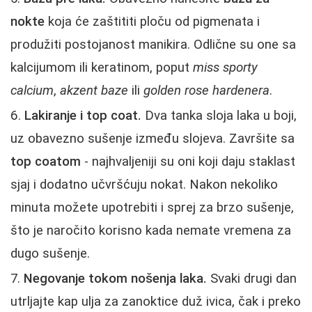
nokte
koja će zaštititi ploču od pigmenata i
produžiti postojanost manikira. Odlične su one sa
kalcijumom ili keratinom, poput
miss sporty
calcium
,
akzent baze
ili
golden rose hardenera
.
Lakiranje i top coat.
Dva tanka sloja laka u boji,
uz obavezno sušenje između slojeva. Završite sa
top coatom
- najhvaljeniji su oni koji daju staklast
sjaj i dodatno učvršćuju nokat. Nakon nekoliko
minuta možete upotrebiti i sprej za brzo sušenje,
što je naročito korisno kada nemate vremena za
dugo sušenje.
Negovanje tokom nošenja laka.
Svaki drugi dan
utrljajte kap ulja za zanoktice duž ivica, čak i preko