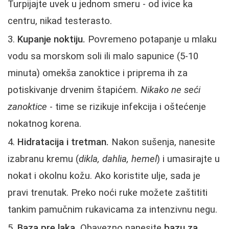
Turpijajte uvek u jednom smeru - od ivice ka
centru, nikad testerasto.
Kupanje noktiju.
Povremeno potapanje u mlaku
vodu sa morskom soli ili malo sapunice (5-10
minuta) omekša zanoktice i priprema ih za
potiskivanje drvenim štapićem.
Nikako ne seći
zanoktice
- time se rizikuje infekcija i oštećenje
nokatnog korena.
Hidratacija i tretman.
Nakon sušenja, nanesite
izabranu kremu (
dikla, dahlia, hemel
) i umasirajte u
nokat i okolnu kožu. Ako koristite ulje, sada je
pravi trenutak. Preko noći ruke možete zaštititi
tankim pamučnim rukavicama za intenzivnu negu.
Baza pre laka.
Obavezno nanesite
bazu za