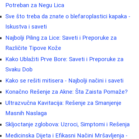
Potreban za Negu Lica
Sve što treba da znate o blefaroplastici kapaka -
Iskustva i saveti
Najbolji Piling za Lice: Saveti i Preporuke za
Različite Tipove Kože
Kako Ublažiti Prve Bore: Saveti i Preporuke za
Svaku Dob
Kako se rešiti mitisera - Najbolji načini i saveti
Konačno Rešenje za Akne: Šta Zaista Pomaže?
Ultrazvučna Kavitacija: Rešenje za Smanjenje
Masnih Naslaga
Skljoctanje zglobova: Uzroci, Simptomi i Rešenja
Medicinska Dijeta i Efikasni Načini Mršavljenja -