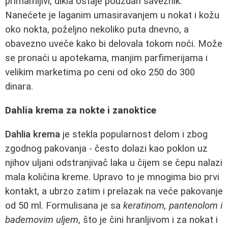
primamljivi, dikla ostaje pouzdan saveznik.
Nanećete je laganim umasiravanjem u nokat i kožu
oko nokta, poželjno nekoliko puta dnevno, a
obavezno uveče kako bi delovala tokom noći. Može
se pronaći u apotekama, manjim parfimerijama i
velikim marketima po ceni od oko 250 do 300
dinara.
Dahlia krema za nokte i zanoktice
Dahlia krema
je stekla popularnost delom i zbog
zgodnog pakovanja - često dolazi kao poklon uz
njihov uljani odstranjivač laka u čijem se čepu nalazi
mala količina kreme. Upravo to je mnogima bio prvi
kontakt, a ubrzo zatim i prelazak na veće pakovanje
od 50 ml. Formulisana je sa
keratinom, pantenolom i
bademovim uljem
, što je čini hranljivom i za nokat i