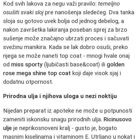
Kod svih lakova za negu važi pravilo:
temeljno
osušiti svaki sloj
pre nanošenja sledećeg. Dva tanka
sloja su gotovo uvek bolja od jednog debelog, a
nakon završetka lakiranja poseban sprej za brzo
sušenje može značajno ubrzati proces i sačuvati
svežinu manikira. Kada se lak dobro osuši, preko
njega se može naneti top coat - mnogi hvale onaj
od
miss sporty
(ljubičasti base&coat) ili
golden
rose mega shine top coat
koji daje visok sjaj i
dodatnu otpornost.
Prirodna ulja i njihova uloga u nezi noktiju
Nijedan preparat iz apoteke ne može u potpunosti
zameniti iskonsku snagu prirodnih ulja.
Ricinusovo
ulje
je neprikosnoveni kralj - gusto je, bogato
masnim kiselinama i vitaminom E. Utrljano u nokat i