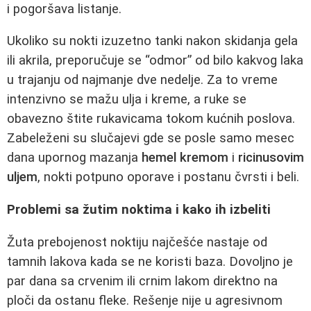
i pogoršava listanje.
Ukoliko su nokti izuzetno tanki nakon skidanja gela
ili akrila, preporučuje se “odmor” od bilo kakvog laka
u trajanju od najmanje dve nedelje. Za to vreme
intenzivno se mažu ulja i kreme, a ruke se
obavezno štite rukavicama tokom kućnih poslova.
Zabeleženi su slučajevi gde se posle samo mesec
dana upornog mazanja
hemel kremom
i
ricinusovim
uljem
, nokti potpuno oporave i postanu čvrsti i beli.
Problemi sa žutim noktima i kako ih izbeliti
Žuta prebojenost noktiju najčešće nastaje od
tamnih lakova kada se ne koristi baza. Dovoljno je
par dana sa crvenim ili crnim lakom direktno na
ploči da ostanu fleke. Rešenje nije u agresivnom