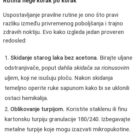
Rutina nege korak po korak
Uspostavljanje pravilne rutine je ono što pravi
razliku između privremenog poboljšanja i trajno
zdravih noktiju. Evo kako izgleda jedan proveren
redosled:
Skidanje starog laka bez acetona.
Birajte uljane
odstranjivače, poput
dahlia skidača sa ricinusovim
uljem
, koji ne isušuju ploču. Nakon skidanja
temeljno operite ruke sapunom kako bi se uklonili
ostaci hemikalija.
Oblikovanje turpijom.
Koristite staklenu ili finu
kartonsku turpiju granulacije 180/240. Izbegavajte
metalne turpije koje mogu izazvati mikropukotine.