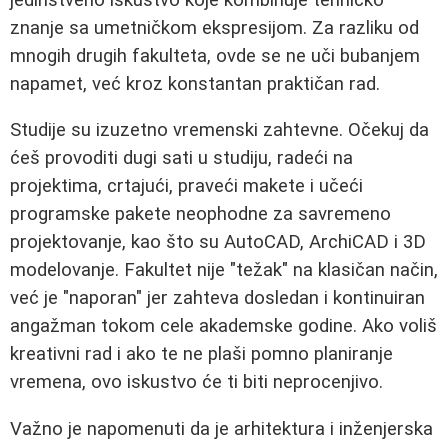
znanje sa umetničkom ekspresijom. Za razliku od
mnogih drugih fakulteta, ovde se ne uči bubanjem
napamet, već kroz konstantan praktičan rad.
Studije su izuzetno vremenski zahtevne. Očekuj da
ćeš provoditi dugi sati u studiju, radeći na
projektima, crtajući, praveći makete i učeći
programske pakete neophodne za savremeno
projektovanje, kao što su AutoCAD, ArchiCAD i 3D
modelovanje. Fakultet nije "težak" na klasičan način,
već je "naporan" jer zahteva dosledan i kontinuiran
angažman tokom cele akademske godine. Ako voliš
kreativni rad i ako te ne plaši pomno planiranje
vremena, ovo iskustvo će ti biti neprocenjivo.
Važno je napomenuti da je arhitektura i inženjerska