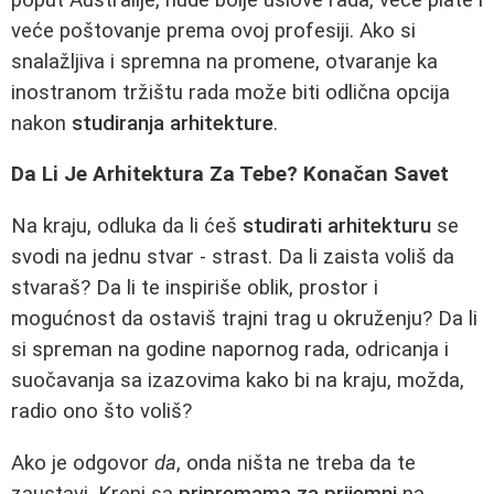
veće poštovanje prema ovoj profesiji. Ako si
snalažljiva i spremna na promene, otvaranje ka
inostranom tržištu rada može biti odlična opcija
nakon
studiranja arhitekture
.
Da Li Je Arhitektura Za Tebe? Konačan Savet
Na kraju, odluka da li ćeš
studirati arhitekturu
se
svodi na jednu stvar - strast. Da li zaista voliš da
stvaraš? Da li te inspiriše oblik, prostor i
mogućnost da ostaviš trajni trag u okruženju? Da li
si spreman na godine napornog rada, odricanja i
suočavanja sa izazovima kako bi na kraju, možda,
radio ono što voliš?
Ako je odgovor
da
, onda ništa ne treba da te
zaustavi. Kreni sa
pripremama za prijemni
na