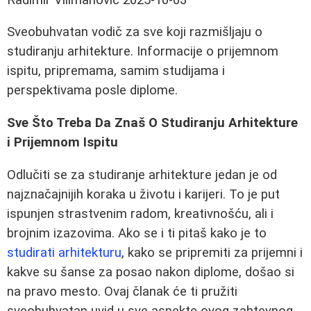
Sveobuhvatan vodič za sve koji razmišljaju o
studiranju arhitekture. Informacije o prijemnom
ispitu, pripremama, samim studijama i
perspektivama posle diplome.
Sve Što Treba Da Znaš O Studiranju Arhitekture
i Prijemnom Ispitu
Odlučiti se za studiranje arhitekture jedan je od
najznačajnijih koraka u životu i karijeri. To je put
ispunjen strastvenim radom, kreativnošću, ali i
brojnim izazovima. Ako se i ti pitaš kako je to
studirati arhitekturu
, kako se pripremiti za prijemni i
kakve su šanse za posao nakon diplome, došao si
na pravo mesto. Ovaj članak će ti pružiti
sveobuhvatan uvid u sve aspekte ovog zahtevnog,