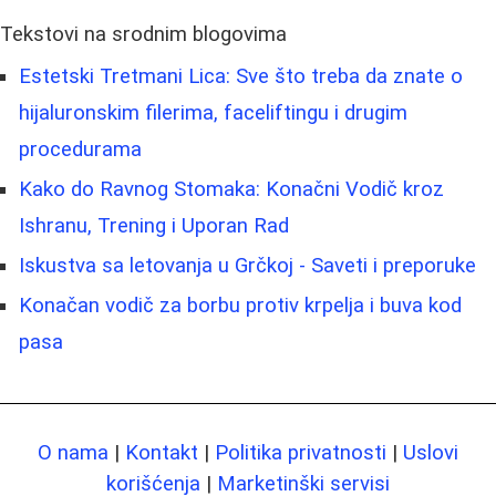
Tekstovi na srodnim blogovima
Estetski Tretmani Lica: Sve što treba da znate o
hijaluronskim filerima, faceliftingu i drugim
procedurama
Kako do Ravnog Stomaka: Konačni Vodič kroz
Ishranu, Trening i Uporan Rad
Iskustva sa letovanja u Grčkoj - Saveti i preporuke
Konačan vodič za borbu protiv krpelja i buva kod
pasa
O nama
|
Kontakt
|
Politika privatnosti
|
Uslovi
korišćenja
|
Marketinški servisi