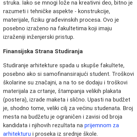
struka. Iako se mnogi lože na kreativni deo, bitno je
razumeti i tehničke aspekte - konstrukcije,
materijale, fiziku građevinskih procesa. Ovo je
posebno izraženo na fakultetima koji imaju
izraženiji inženjerski pristup.
Finansijska Strana Studiranja
Studiranje arhitekture spada u skupše fakultete,
posebno ako si samofinansirajući student. Troškovi
školarine su značajni, a na to se dodaju i troškovi
materijala za crtanje, štampanja velikih plakata
(postera), izrade maketa i slično. Upasti na budžet
je, shodno tome, veliki cilj za većinu studenata. Broj
mesta na budžetu je ograničen i zavisi od broja
kandidata i njihovih rezultata na
prijemnom za
arhitekturu
i proseka iz srednje škole.