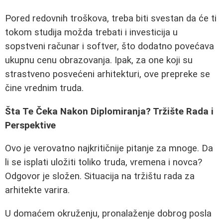
Pored redovnih troškova, treba biti svestan da će ti
tokom studija možda trebati i investicija u
sopstveni računar i softver, što dodatno povećava
ukupnu cenu obrazovanja. Ipak, za one koji su
strastveno posvećeni arhitekturi, ove prepreke se
čine vrednim truda.
Šta Te Čeka Nakon Diplomiranja? Tržište Rada i
Perspektive
Ovo je verovatno najkritičnije pitanje za mnoge. Da
li se isplati uložiti toliko truda, vremena i novca?
Odgovor je složen. Situacija na tržištu rada za
arhitekte varira.
U domaćem okruženju, pronalaženje dobrog posla