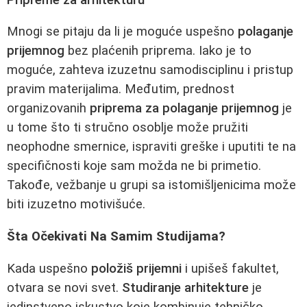
Mnogi se pitaju da li je moguće uspešno
polaganje
prijemnog
bez plaćenih priprema. Iako je to
moguće, zahteva izuzetnu samodisciplinu i pristup
pravim materijalima. Međutim, prednost
organizovanih
priprema za polaganje prijemnog
je
u tome što ti stručno osoblje može pružiti
neophodne smernice, ispraviti greške i uputiti te na
specifičnosti koje sam možda ne bi primetio.
Takođe, vežbanje u grupi sa istomišljenicima može
biti izuzetno motivišuće.
Šta Očekivati Na Samim Studijama?
Kada uspešno
položiš prijemni
i upišeš fakultet,
otvara se novi svet.
Studiranje arhitekture
je
jedinstveno iskustvo koje kombinuje tehničko