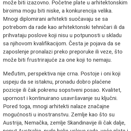
može biti izazovno. Početne plate u arhitektonskim
biroima mogu biti niske, a konkurencija velika.
Mnogi diplomirani arhitekti suočavaju se sa
potrebom da rade kao arhitektonski tehničari ili da
prihvataju poslove koji nisu u potpunosti u skladu
sa njihovom kvalifikacijom. Česta je pojava da se
zaposlenje pronalazi preko preporuke ili veze, što
može biti frustrirajuće za one koji to nemaju.
Međutim, perspektiva nije crna. Postoje i oni koji
uspeju da se istaknu, pronadu dobro plaćene
pozicije ili čak pokrenu sopstveni posao. Kvalitet,
upornost i kontinuirano usavršavanje su ključni.
Pored toga, mnogi arhitekti nalaze značajne
mogućnosti u inostranstvu. Zemlje kao što su
Austrija, Nemačka, zemlje Skandinavije ili čak dalje,
poput Australije, nude bolje uslove rada, veće plate i