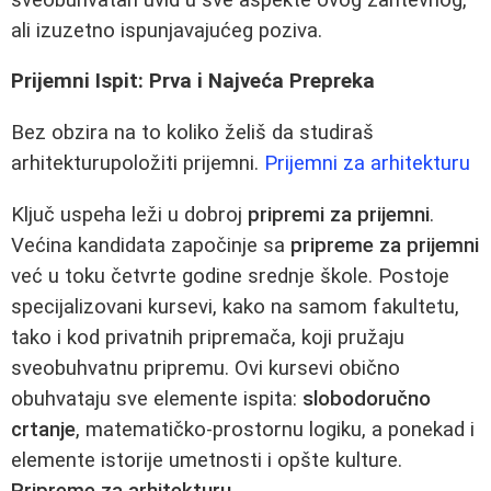
ali izuzetno ispunjavajućeg poziva.
Prijemni Ispit: Prva i Najveća Prepreka
Bez obzira na to koliko želiš da studiraš
arhitekturupoložiti prijemni.
Prijemni za arhitekturu
Ključ uspeha leži u dobroj
pripremi za prijemni
.
Većina kandidata započinje sa
pripreme za prijemni
već u toku četvrte godine srednje škole. Postoje
specijalizovani kursevi, kako na samom fakultetu,
tako i kod privatnih pripremača, koji pružaju
sveobuhvatnu pripremu. Ovi kursevi obično
obuhvataju sve elemente ispita:
slobodoručno
crtanje
, matematičko-prostornu logiku, a ponekad i
elemente istorije umetnosti i opšte kulture.
Pripreme za arhitekturu