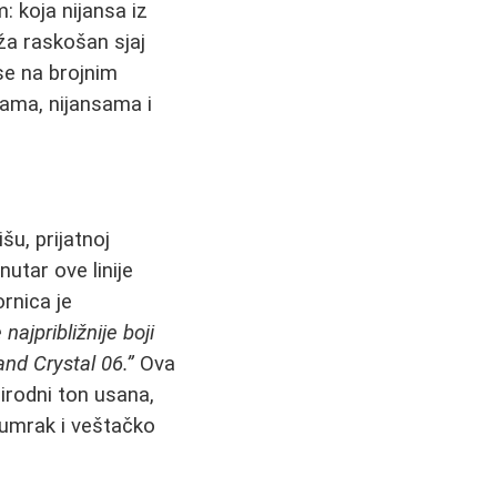
 koja nijansa iz
ža raskošan sjaj
se na brojnim
rama, nijansama i
šu, prijatnoj
utar ove linije
rnica je
najpribližnije boji
and Crystal 06.”
Ova
rodni ton usana,
sumrak i veštačko