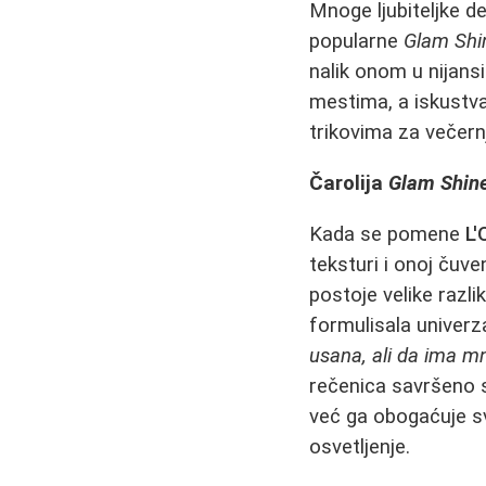
Mnoge ljubiteljke d
popularne
Glam Shi
nalik onom u nijans
mestima, a iskustva
trikovima za večern
Čarolija
Glam Shin
Kada se pomene
L'
teksturi i onoj čuve
postoje velike razl
formulisala univerz
usana, ali da ima mn
rečenica savršeno 
već ga obogaćuje s
osvetljenje.