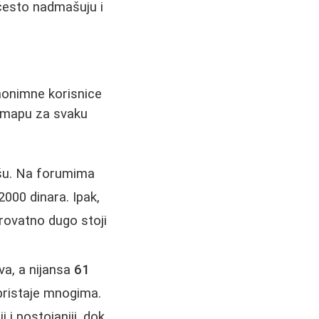
e često nadmašuju i
Anonimne korisnice
u mapu za svaku
išu. Na forumima
2000 dinara. Ipak,
erovatno dugo stoji
va, a nijansa
61
 pristaje mnogima.
i i postojaniji, dok