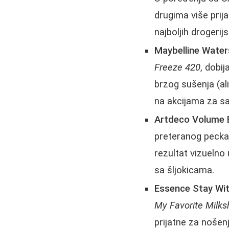
drugima više prij
najboljih drogerij
Maybelline Water
Freeze 420
, dobi
brzog sušenja (ali
na akcijama za sa
Artdeco Volume E
preteranog peckan
rezultat vizuelno
sa šljokicama.
Essence Stay Wi
My Favorite Milk
prijatne za nošen