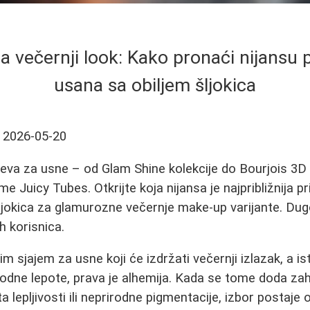
za večernji look: Kako pronaći nijansu 
usana sa obiljem šljokica
2026-05-20
jeva za usne – od Glam Shine kolekcije do Bourjois 3D
 Juicy Tubes. Otkrijte koja nijansa je najpribližnija pr
jokica za glamurozne večernje make-up varijante. Dugo
ih korisnica.
m sjajem za usne koji će izdržati večernji izlazak, a i
rodne lepote, prava je alhemija. Kada se tome doda za
ta lepljivosti ili neprirodne pigmentacije, izbor postaje 