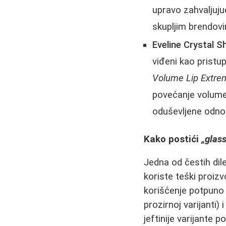
upravo zahvaljujuć
skupljim brendov
Eveline Crystal 
viđeni kao pristu
Volume Lip Extre
povećanje volumen
oduševljene odno
Kako postići
„glass
Jedna od čestih dil
koriste teški proizv
korišćenje potpuno 
prozirnoj varijanti) 
jeftinije varijante 