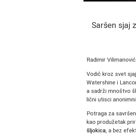
Saršen sjaj 
Radimir Vilimanović
Vodič kroz svet sja
Watershine i Lancome
a sadrži mnoštvo šl
lični utisci anonimn
Potraga za savršeni
kao produžetak pri
šljokica
, a bez efek