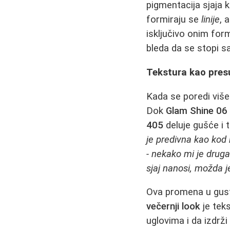
pigmentacija sjaja 
formiraju se
linije
, 
isključivo onim form
bleda da se stopi 
Tekstura kao pres
Kada se poredi više 
Dok
Glam Shine 06
405
deluje gušće i 
je predivna kao kod 
- nekako mi je drugač
sjaj nanosi, možda j
Ova promena u gusto
večernji look
je teks
uglovima i da izdrži