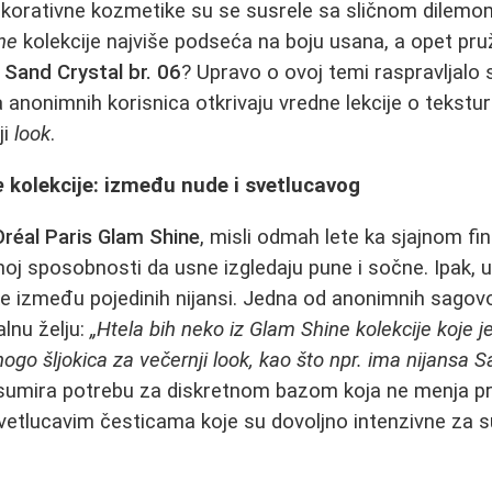
ekorativne kozmetike su se susrele sa sličnom dilemom:
ne
kolekcije najviše podseća na boju usana, a opet pru
i
Sand Crystal br. 06
? Upravo o ovoj temi raspravljalo 
 anonimnih korisnica otkrivaju vredne lekcije o tekstu
ji
look
.
e
kolekcije: između nude i svetlucavog
Oréal Paris Glam Shine
, misli odmah lete ka sjajnom fini
noj sposobnosti da usne izgledaju pune i sočne. Ipak, un
ike između pojedinih nijansi. Jedna od anonimnih sagovo
alnu želju:
„Htela bih neko iz Glam Shine kolekcije koje je 
ogo šljokica za večernji look, kao što npr. ima nijansa S
sumira potrebu za diskretnom bazom koja ne menja pri
vetlucavim česticama koje su dovoljno intenzivne za 