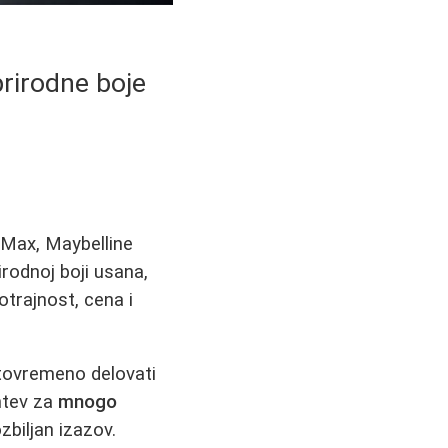
prirodne boje
 Max, Maybelline
irodnoj boji usana,
trajnost, cena i
stovremeno delovati
htev za
mnogo
ozbiljan izazov.