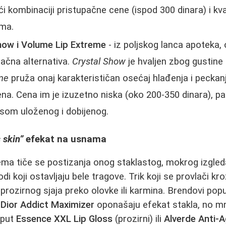
i kombinaciji pristupačne cene (ispod 300 dinara) i kval
ima.
Show i Volume Lip Extreme
- iz poljskog lanca apoteka, 
pačna alternativa.
Crystal Show
je hvaljen zbog gustine i
me
pruža onaj karakterističan osećaj hlađenja i peckanj
a. Cena im je izuzetno niska (oko 200-350 dinara), p
som uloženog i dobijenog.
 skin”
efekat na usnama
ema tiče se postizanja onog staklastog, mokrog izgled
odi koji ostavljaju bele tragove. Trik koji se provlači k
prozirnog sjaja preko olovke ili karmina. Brendovi pop
i
Dior Addict Maximizer
oponašaju efekat stakla, no mn
poput
Essence XXL Lip Gloss
(prozirni) ili
Alverde Anti-Ag