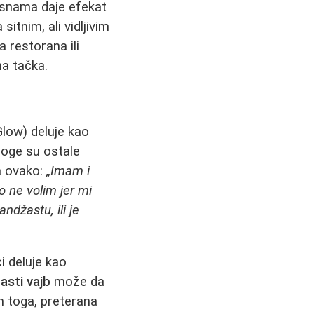
usnama daje efekat
tnim, ali vidljivim
a restorana ili
na tačka.
low) deluje kao
noge su ostale
a ovako:
„Imam i
o ne volim jer mi
džastu, ili je
i deluje kao
asti vajb
može da
m toga, preterana