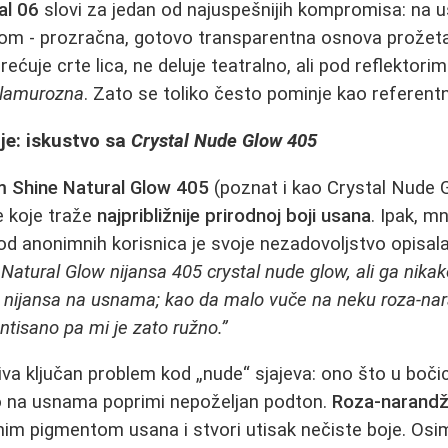
al 06
slovi za jedan od najuspešnijih kompromisa: na 
 - prozračna, gotovo transparentna osnova prožeta si
ećuje crte lica, ne deluje teatralno, ali pod reflektorim
lamurozna
. Zato se toliko često pominje kao referent
e: iskustvo sa
Crystal Nude Glow 405
m Shine Natural Glow 405
(poznat i kao Crystal Nude G
e koje traže
najpribližnije prirodnoj boji usana
. Ipak, m
d anonimnih korisnica je svoje nezadovoljstvo opisal
Natural Glow nijansa 405 crystal nude glow, ali ga nikak
 nijansa na usnama; kao da malo vuče na neku roza-naran
tisano pa mi je zato ružno.”
va ključan problem kod „nude“ sjajeva: ono što u bočic
o na usnama poprimi nepoželjan podton.
Roza-narandž
nim pigmentom usana i stvori utisak nečiste boje. Osi