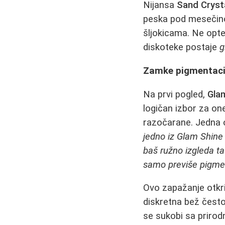
Nijansa
Sand Cryst
peska pod mesečinom
šljokicama. Ne opter
diskoteke postaje
g
Zamke pigmentacij
Na prvi pogled,
Gla
logičan izbor za on
razočarane. Jedna o
jedno iz Glam Shine 
baš ružno izgleda ta
samo previše pigmen
Ovo zapažanje otkri
diskretna bež čest
se sukobi sa prirod