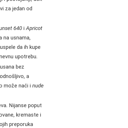
vi za jedan od
unset 640
i
Apricot
aja na usnama,
 uspele da ih kupe
dnevnu upotrebu.
 usana bez
odnošljivo, a
ko može naći i
nude
jeva. Nijanse poput
ovane, kremaste i
ojih preporuka