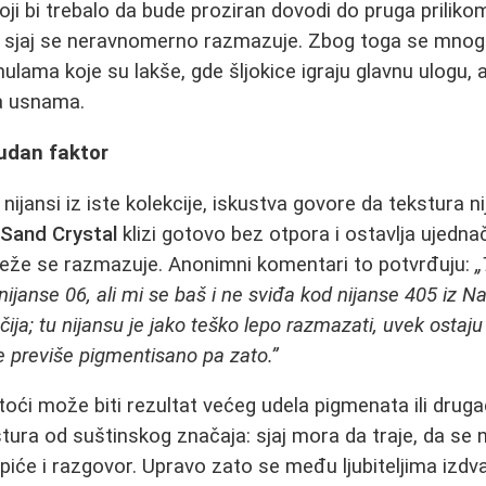
koji bi trebalo da bude proziran dovodi do pruga prilik
a sjaj se neravnomerno razmazuje. Zbog toga se mnog
ulama koje su lakše, gde šljokice igraju glavnu ulogu, a
sa usnama.
udan faktor
nijansi iz iste kolekcije, iskustva govore da tekstura ni
 Sand Crystal
klizi gotovo bez otpora i ostavlja ujednač
teže se razmazuje. Anonimni komentari to potvrđuju:
„
nijanse 06, ali mi se baš i ne sviđa kod nijanse 405 iz Na
ija; tu nijansu je jako teško lepo razmazati, uvek ostaju
e previše pigmentisano pa zato.”
ći može biti rezultat većeg udela pigmenata ili druga
tura od suštinskog značaja: sjaj mora da traje, da se n
 piće i razgovor. Upravo zato se među ljubiteljima izdv