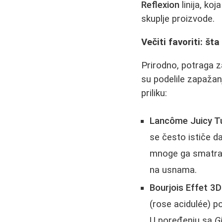
Reflexion
linija, ko
skuplje proizvode.
Večiti favoriti: š
Prirodno, potraga z
su podelile zapaža
priliku:
Lancôme Juicy T
se često ističe da
mnoge ga smatr
na usnama.
Bourjois Effet 3
(rose acidulée) po
U poređenju sa
G