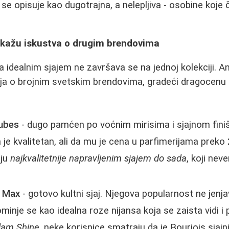
ja se opisuje kao dugotrajna, a nelepljiva - osobine koj
ta kažu iskustva o drugim brendovima
a idealnim sjajem ne završava se na jednoj kolekciji. 
nja o brojnim svetskim brendovima, gradeći dragocen
ubes
- dugo pamćen po voćnim mirisima i sjajnom fin
 je kvalitetan, ali da mu je cena u parfimerijama preko 
aju
najkvalitetnije napravljenim sjajem do sada
, koji nev
D Max
- gotovo kultni sjaj. Njegova popularnost ne jenja
minje se kao idealna roze nijansa koja se zaista vidi i
lam Shine
, neke korisnice smatraju da je Bourjois sjajnij