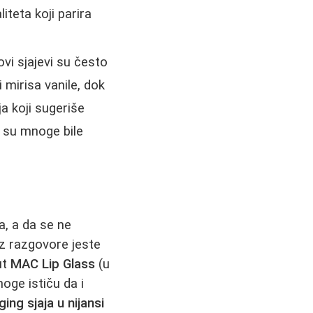
iteta koji parira
ovi sjajevi su često
 mirisa vanile, dok
a koji sugeriše
a su mnoge bile
a, a da se ne
roz razgovore jeste
ut
MAC Lip Glass
(u
oge ističu da i
ing sjaja u nijansi