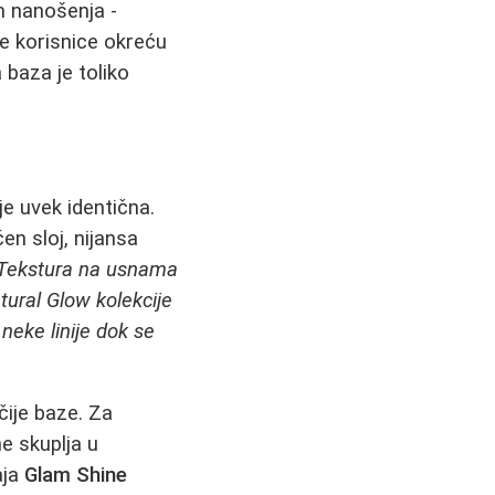
om nanošenja -
e korisnice okreću
 baza je toliko
je uvek identična.
en sloj, nijansa
Tekstura na usnama
tural Glow kolekcije
 neke linije dok se
čije baze. Za
e skuplja u
aja
Glam Shine