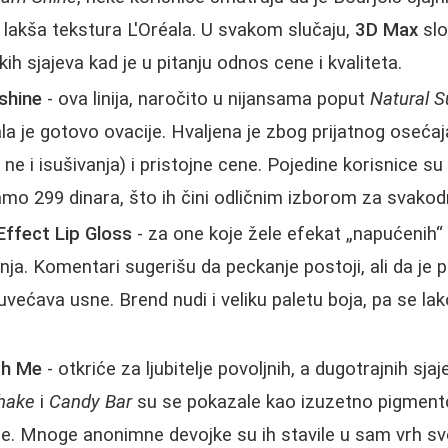
a lakša tekstura L'Oréala. U svakom slučaju,
3D Max
slo
skih sjajeva kad je u pitanju odnos cene i kvaliteta.
shine
- ova linija, naročito u nijansama poput
Natural S
jala je gotovo ovacije. Hvaljena je zbog prijatnog oseć
 ne i isušivanja) i pristojne cene. Pojedine korisnice su
mo 299 dinara, što ih čini odličnim izborom za svako
ffect Lip Gloss
- za one koje žele efekat „napućenih“
ja. Komentari sugerišu da peckanje postoji, ali da je p
 uvećava usne. Brend nudi i veliku paletu boja, pa se la
th Me
- otkriće za ljubitelje povoljnih, a dugotrajnih sja
shake
i
Candy Bar
su se pokazale kao izuzetno pigment
je. Mnoge anonimne devojke su ih stavile u sam vrh sv