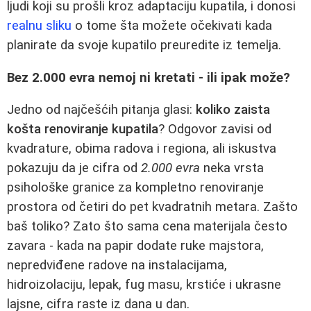
ljudi koji su prošli kroz adaptaciju kupatila, i donosi
realnu sliku
o tome šta možete očekivati kada
planirate da svoje kupatilo preuredite iz temelja.
Bez 2.000 evra nemoj ni kretati - ili ipak može?
Jedno od najčešćih pitanja glasi:
koliko zaista
košta renoviranje kupatila
? Odgovor zavisi od
kvadrature, obima radova i regiona, ali iskustva
pokazuju da je cifra od
2.000 evra
neka vrsta
psihološke granice za kompletno renoviranje
prostora od četiri do pet kvadratnih metara. Zašto
baš toliko? Zato što sama cena materijala često
zavara - kada na papir dodate ruke majstora,
nepredviđene radove na instalacijama,
hidroizolaciju, lepak, fug masu, krstiće i ukrasne
lajsne, cifra raste iz dana u dan.