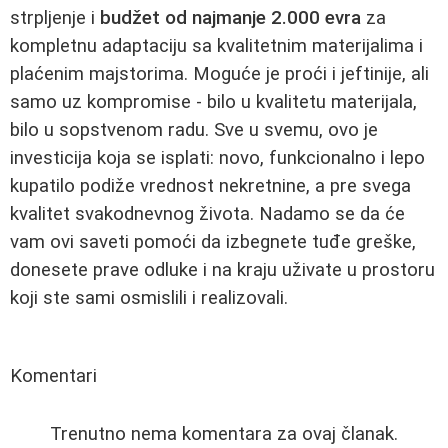
strpljenje i
budžet od najmanje 2.000 evra
za
kompletnu adaptaciju sa kvalitetnim materijalima i
plaćenim majstorima. Moguće je proći i jeftinije, ali
samo uz kompromise - bilo u kvalitetu materijala,
bilo u sopstvenom radu. Sve u svemu, ovo je
investicija koja se isplati: novo, funkcionalno i lepo
kupatilo podiže vrednost nekretnine, a pre svega
kvalitet svakodnevnog života. Nadamo se da će
vam ovi saveti pomoći da izbegnete tuđe greške,
donesete prave odluke i na kraju uživate u prostoru
koji ste sami osmislili i realizovali.
Komentari
Trenutno nema komentara za ovaj članak.