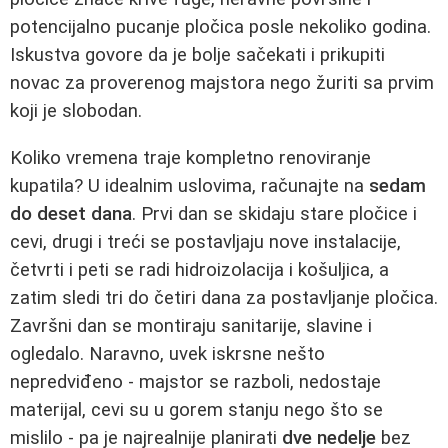
potencijalno pucanje pločica posle nekoliko godina.
Iskustva govore da je bolje sačekati i prikupiti
novac za proverenog majstora nego žuriti sa prvim
koji je slobodan.
Koliko vremena traje kompletno renoviranje
kupatila? U idealnim uslovima, računajte na
sedam
do deset dana
. Prvi dan se skidaju stare pločice i
cevi, drugi i treći se postavljaju nove instalacije,
četvrti i peti se radi hidroizolacija i košuljica, a
zatim sledi tri do četiri dana za postavljanje pločica.
Završni dan se montiraju sanitarije, slavine i
ogledalo. Naravno, uvek iskrsne nešto
nepredviđeno - majstor se razboli, nedostaje
materijal, cevi su u gorem stanju nego što se
mislilo - pa je najrealnije planirati
dve nedelje
bez