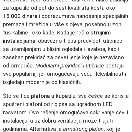
za kupatilo od pet do šest kvadrata košta oko
15.000 dinara
i podrazumeva nanošenje specijalnih
premaza i mrežica u više slojeva, posebno u zoni
tuš kabine i oko kade. Kada je reč o
strujnim
instalacijama
, obavezno treba predvideti utičnice
sa uzemljenjem u blizini ogledala i lavaboa, kao i
zaseban prekidač za osvetljenje koje je nezavisno
od ormarića.
Modularni prekidači i utičnice
postaju
sve popularniji jer omogućavaju veću fleksibilnost i
izgledaju modernije od klasičnih.
Što se tiče
plafona u kupatilu
, sve češće se koriste
spušteni plafoni od rigipsa sa ugradnom LED
rasvetom. Ovo rešenje omogućava sakrivanje cevi i
instalacija, a uz dobru ventilaciju može trajati
godinama. Alternativa je
armstrong plafon
, koji je