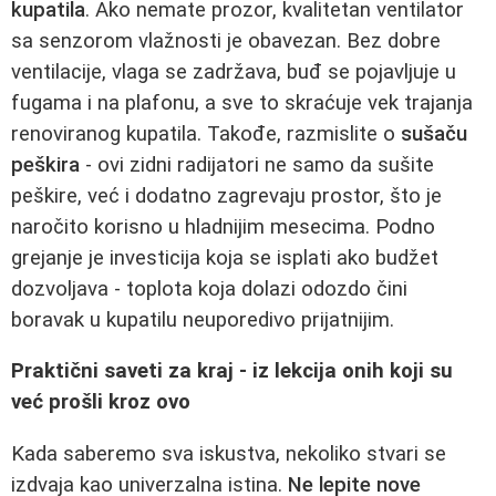
kupatila
. Ako nemate prozor, kvalitetan ventilator
sa senzorom vlažnosti je obavezan. Bez dobre
ventilacije, vlaga se zadržava, buđ se pojavljuje u
fugama i na plafonu, a sve to skraćuje vek trajanja
renoviranog kupatila. Takođe, razmislite o
sušaču
peškira
- ovi zidni radijatori ne samo da sušite
peškire, već i dodatno zagrevaju prostor, što je
naročito korisno u hladnijim mesecima. Podno
grejanje je investicija koja se isplati ako budžet
dozvoljava - toplota koja dolazi odozdo čini
boravak u kupatilu neuporedivo prijatnijim.
Praktični saveti za kraj - iz lekcija onih koji su
već prošli kroz ovo
Kada saberemo sva iskustva, nekoliko stvari se
izdvaja kao univerzalna istina.
Ne lepite nove