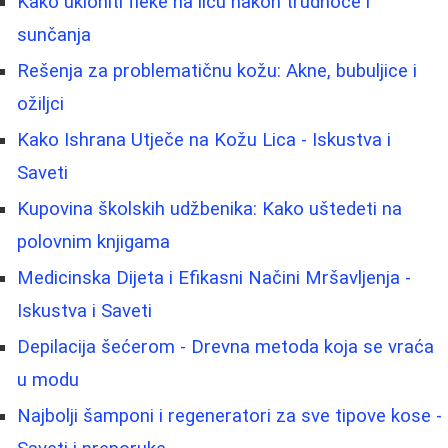
Kako ukloniti fleke na licu nakon trudnoće i
sunčanja
Rešenja za problematičnu kožu: Akne, bubuljice i
ožiljci
Kako Ishrana Utječe na Kožu Lica - Iskustva i
Saveti
Kupovina školskih udžbenika: Kako uštedeti na
polovnim knjigama
Medicinska Dijeta i Efikasni Načini Mršavljenja -
Iskustva i Saveti
Depilacija šećerom - Drevna metoda koja se vraća
u modu
Najbolji šamponi i regeneratori za sve tipove kose -