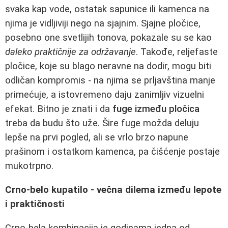
svaka kap vode, ostatak sapunice ili kamenca na
njima je vidljiviji nego na sjajnim. Sjajne pločice,
posebno one svetlijih tonova, pokazale su se kao
daleko praktičnije za održavanje
. Takođe, reljefaste
pločice, koje su blago neravne na dodir, mogu biti
odličan kompromis - na njima se prljavština manje
primećuje, a istovremeno daju zanimljiv vizuelni
efekat. Bitno je znati i da
fuge između pločica
treba da budu što uže. Šire fuge možda deluju
lepše na prvi pogled, ali se vrlo brzo napune
prašinom i ostatkom kamenca, pa čišćenje postaje
mukotrpno.
Crno-belo kupatilo - večna dilema između lepote
i praktičnosti
Crno-bela kombinacija je godinama jedna od