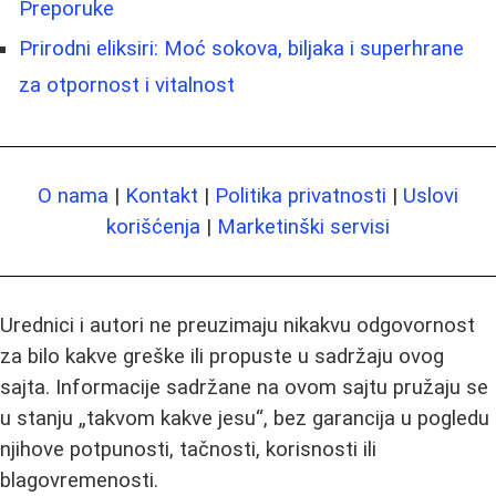
Preporuke
Prirodni eliksiri: Moć sokova, biljaka i superhrane
za otpornost i vitalnost
O nama
|
Kontakt
|
Politika privatnosti
|
Uslovi
korišćenja
|
Marketinški servisi
Urednici i autori ne preuzimaju nikakvu odgovornost
za bilo kakve greške ili propuste u sadržaju ovog
sajta. Informacije sadržane na ovom sajtu pružaju se
u stanju „takvom kakve jesu“, bez garancija u pogledu
njihove potpunosti, tačnosti, korisnosti ili
blagovremenosti.