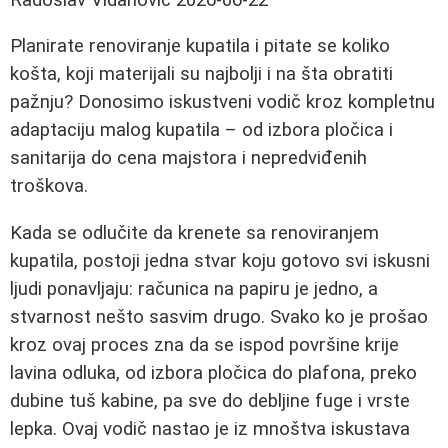
Planirate renoviranje kupatila i pitate se koliko
košta, koji materijali su najbolji i na šta obratiti
pažnju? Donosimo iskustveni vodič kroz kompletnu
adaptaciju malog kupatila – od izbora pločica i
sanitarija do cena majstora i nepredviđenih
troškova.
Kada se odlučite da krenete sa renoviranjem
kupatila, postoji jedna stvar koju gotovo svi iskusni
ljudi ponavljaju: računica na papiru je jedno, a
stvarnost nešto sasvim drugo. Svako ko je prošao
kroz ovaj proces zna da se ispod površine krije
lavina odluka, od izbora pločica do plafona, preko
dubine tuš kabine, pa sve do debljine fuge i vrste
lepka. Ovaj vodič nastao je iz mnoštva iskustava