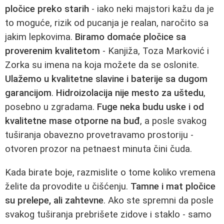
pločice preko starih
- iako neki majstori kažu da je
to moguće, rizik od pucanja je realan, naročito sa
jakim lepkovima.
Biramo domaće pločice sa
proverenim kvalitetom
- Kanjiža, Toza Marković i
Zorka su imena na koja možete da se oslonite.
Ulažemo u kvalitetne slavine i baterije sa dugom
garancijom
.
Hidroizolacija nije mesto za uštedu
,
posebno u zgradama.
Fuge neka budu uske i od
kvalitetne mase otporne na buđ
, a posle svakog
tuširanja obavezno provetravamo prostoriju -
otvoren prozor na petnaest minuta čini čuda.
Kada birate boje, razmislite o tome koliko vremena
želite da provodite u čišćenju.
Tamne i mat pločice
su prelepe, ali zahtevne
. Ako ste spremni da posle
svakog tuširanja prebrišete zidove i staklo - samo