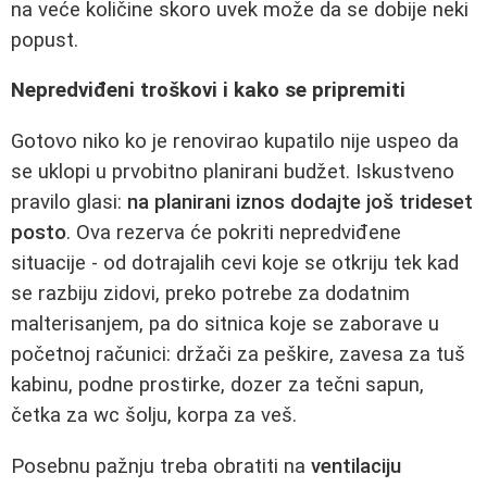
na veće količine skoro uvek može da se dobije neki
popust.
Nepredviđeni troškovi i kako se pripremiti
Gotovo niko ko je renovirao kupatilo nije uspeo da
se uklopi u prvobitno planirani budžet. Iskustveno
pravilo glasi:
na planirani iznos dodajte još trideset
posto
. Ova rezerva će pokriti nepredviđene
situacije - od dotrajalih cevi koje se otkriju tek kad
se razbiju zidovi, preko potrebe za dodatnim
malterisanjem, pa do sitnica koje se zaborave u
početnoj računici: držači za peškire, zavesa za tuš
kabinu, podne prostirke, dozer za tečni sapun,
četka za wc šolju, korpa za veš.
Posebnu pažnju treba obratiti na
ventilaciju