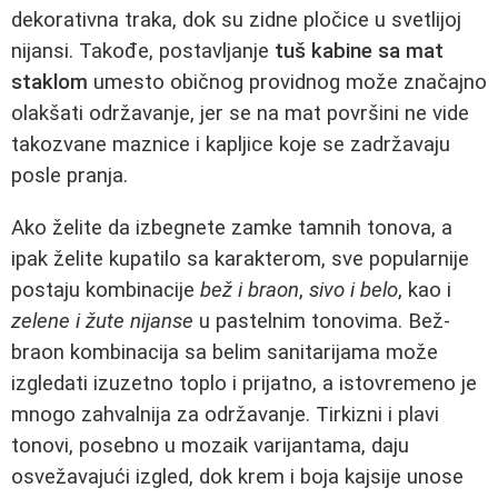
dekorativna traka, dok su zidne pločice u svetlijoj
nijansi. Takođe, postavljanje
tuš kabine sa mat
staklom
umesto običnog providnog može značajno
olakšati održavanje, jer se na mat površini ne vide
takozvane maznice i kapljice koje se zadržavaju
posle pranja.
Ako želite da izbegnete zamke tamnih tonova, a
ipak želite kupatilo sa karakterom, sve popularnije
postaju kombinacije
bež i braon
,
sivo i belo
, kao i
zelene i žute nijanse
u pastelnim tonovima. Bež-
braon kombinacija sa belim sanitarijama može
izgledati izuzetno toplo i prijatno, a istovremeno je
mnogo zahvalnija za održavanje. Tirkizni i plavi
tonovi, posebno u mozaik varijantama, daju
osvežavajući izgled, dok krem i boja kajsije unose