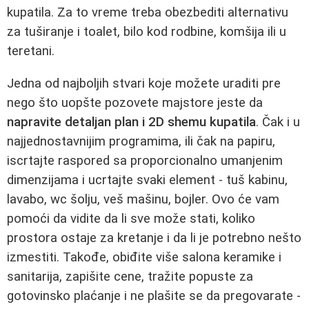
kupatila. Za to vreme treba obezbediti alternativu
za tuširanje i toalet, bilo kod rodbine, komšija ili u
teretani.
Jedna od najboljih stvari koje možete uraditi pre
nego što uopšte pozovete majstore jeste da
napravite detaljan plan i 2D shemu kupatila
. Čak i u
najjednostavnijim programima, ili čak na papiru,
iscrtajte raspored sa proporcionalno umanjenim
dimenzijama i ucrtajte svaki element - tuš kabinu,
lavabo, wc šolju, veš mašinu, bojler. Ovo će vam
pomoći da vidite da li sve može stati, koliko
prostora ostaje za kretanje i da li je potrebno nešto
izmestiti. Takođe, obiđite više salona keramike i
sanitarija, zapišite cene, tražite popuste za
gotovinsko plaćanje i ne plašite se da pregovarate -