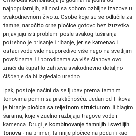
najpopularnijih, ali nosi sa sobom ozbiljne izazove u
svakodnevnom životu. Osobe koje su se odlučile za
tamne, naročito crne pločice
gotovo bez izuzetka
prijavljuju isti problem: posle svakog tuširanja
potrebno je brisanje i ribanje, jer se kamenac i
ostaci vode vide neuporedivo više nego na svetlijim
površinama. U porodicama sa više članova ovo
znači da kupatilo zahteva svakodnevno detaljno
čišćenje da bi izgledalo uredno.
Ipak, postoje načini da se ljubav prema tamnim
tonovima pomiri sa praktičnošću. Jedan od trikova
je
biranje pločica sa reljefnom strukturom
ili blagim
šarama, koje vizuelno razbijaju tragove vode i
kamenca. Drugi je
kombinovanje tamnijih i svetlijih
tonova
- na primer, tamnije pločice na podu ili kao