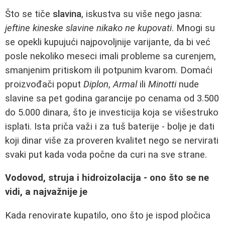
Što se tiče
slavina
, iskustva su više nego jasna:
jeftine kineske slavine nikako ne kupovati
. Mnogi su
se opekli kupujući najpovoljnije varijante, da bi već
posle nekoliko meseci imali probleme sa curenjem,
smanjenim pritiskom ili potpunim kvarom. Domaći
proizvođači poput
Diplon
,
Armal
ili
Minotti
nude
slavine sa pet godina garancije po cenama od 3.500
do 5.000 dinara, što je investicija koja se višestruko
isplati. Ista priča važi i za tuš baterije - bolje je dati
koji dinar više za proveren kvalitet nego se nervirati
svaki put kada voda počne da curi na sve strane.
Vodovod, struja i hidroizolacija - ono što se ne
vidi, a najvažnije je
Kada renovirate kupatilo, ono što je ispod pločica