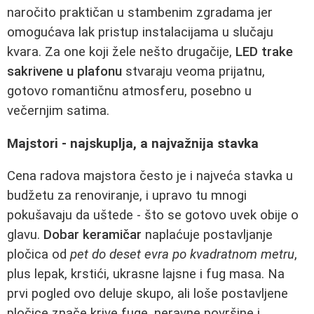
naročito praktičan u stambenim zgradama jer
omogućava lak pristup instalacijama u slučaju
kvara. Za one koji žele nešto drugačije,
LED trake
sakrivene u plafonu
stvaraju veoma prijatnu,
gotovo romantičnu atmosferu, posebno u
večernjim satima.
Majstori - najskuplja, a najvažnija stavka
Cena radova majstora često je i najveća stavka u
budžetu za renoviranje, i upravo tu mnogi
pokušavaju da uštede - što se gotovo uvek obije o
glavu.
Dobar keramičar
naplaćuje postavljanje
pločica od
pet do deset evra po kvadratnom metru
,
plus lepak, krstići, ukrasne lajsne i fug masa. Na
prvi pogled ovo deluje skupo, ali loše postavljene
pločice znače krive fuge, neravne površine i