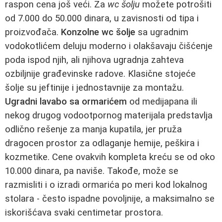
raspon cena još veći. Za
wc šolju
možete potrošiti
od 7.000 do 50.000 dinara, u zavisnosti od tipa i
proizvođača.
Konzolne wc šolje
sa ugradnim
vodokotlićem deluju moderno i olakšavaju čišćenje
poda ispod njih, ali njihova ugradnja zahteva
ozbiljnije građevinske radove. Klasične stojeće
šolje su jeftinije i jednostavnije za montažu.
Ugradni lavabo sa ormarićem
od medijapana ili
nekog drugog vodootpornog materijala predstavlja
odlično rešenje za manja kupatila, jer pruža
dragocen prostor za odlaganje hemije, peškira i
kozmetike. Cene ovakvih kompleta kreću se od oko
10.000 dinara, pa naviše. Takođe, može se
razmisliti i o izradi ormarića po meri kod lokalnog
stolara - često ispadne povoljnije, a maksimalno se
iskorišćava svaki centimetar prostora.