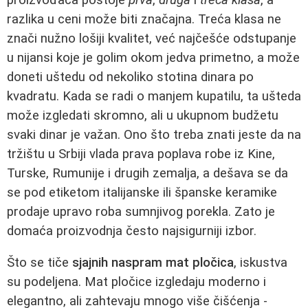
razlika u ceni može biti značajna. Treća klasa ne
znači nužno lošiji kvalitet, već najčešće odstupanje
u nijansi koje je golim okom jedva primetno, a može
doneti uštedu od nekoliko stotina dinara po
kvadratu. Kada se radi o manjem kupatilu, ta ušteda
može izgledati skromno, ali u ukupnom budžetu
svaki dinar je važan. Ono što treba znati jeste da na
tržištu u Srbiji vlada prava poplava robe iz Kine,
Turske, Rumunije i drugih zemalja, a dešava se da
se pod etiketom italijanske ili španske keramike
prodaje upravo roba sumnjivog porekla. Zato je
domaća proizvodnja često najsigurniji izbor.
Što se tiče
sjajnih naspram mat pločica
, iskustva
su podeljena. Mat pločice izgledaju moderno i
elegantno, ali zahtevaju mnogo više čišćenja -