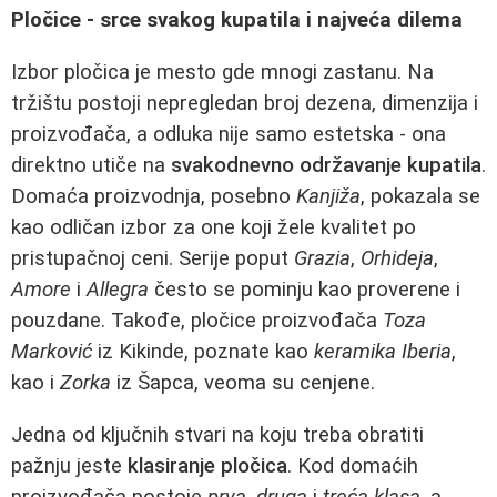
Pločice - srce svakog kupatila i najveća dilema
Izbor pločica je mesto gde mnogi zastanu. Na
tržištu postoji nepregledan broj dezena, dimenzija i
proizvođača, a odluka nije samo estetska - ona
direktno utiče na
svakodnevno održavanje kupatila
.
Domaća proizvodnja, posebno
Kanjiža
, pokazala se
kao odličan izbor za one koji žele kvalitet po
pristupačnoj ceni. Serije poput
Grazia
,
Orhideja
,
Amore
i
Allegra
često se pominju kao proverene i
pouzdane. Takođe, pločice proizvođača
Toza
Marković
iz Kikinde, poznate kao
keramika Iberia
,
kao i
Zorka
iz Šapca, veoma su cenjene.
Jedna od ključnih stvari na koju treba obratiti
pažnju jeste
klasiranje pločica
. Kod domaćih
proizvođača postoje
prva
,
druga
i
treća klasa
, a