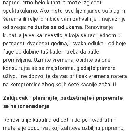
napred, crno-belo kupatilo može izgledati
spektakularno. Ako niste, svetlije nijanse sa blagim
šarama ili reljefom biće vam zahvalnije. I najvažnije
od svega:
ne žurite sa odlukama
. Renoviranje
kupatila je velika investicija koja se radi jednom u
petnaest, dvadeset godina, i svaka odluka - od boje
fuge do dubine tuš kade - treba da bude
promišljena. Uzmite vremena, obiđite salone,
konsultujte se sa majstorima, gledajte primere
uživo, i ne dozvolite da vas pritisak vremena natera
na kompromise zbog kojih ćete kasnije zažaliti.
Zaključak - planirajte, budžetirajte i pripremite
se na iznenađenja
Renoviranje kupatila od četiri do pet kvadratnih
metara je poduhvat koji zahteva ozbiljnu pripremu,