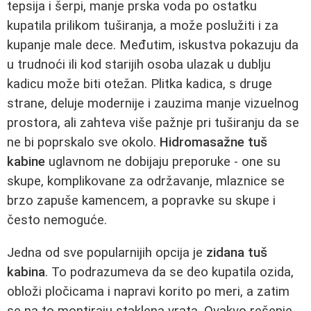
tepsija i šerpi, manje prska voda po ostatku
kupatila prilikom tuširanja, a može poslužiti i za
kupanje male dece. Međutim, iskustva pokazuju da
u trudnoći ili kod starijih osoba ulazak u dublju
kadicu može biti otežan. Plitka kadica, s druge
strane, deluje modernije i zauzima manje vizuelnog
prostora, ali zahteva više pažnje pri tuširanju da se
ne bi poprskalo sve okolo.
Hidromasažne tuš
kabine
uglavnom ne dobijaju preporuke - one su
skupe, komplikovane za održavanje, mlaznice se
brzo zapuše kamencem, a popravke su skupe i
često nemoguće.
Jedna od sve popularnijih opcija je
zidana tuš
kabina
. To podrazumeva da se deo kupatila ozida,
obloži pločicama i napravi korito po meri, a zatim
se na to montiraju staklena vrata. Ovakvo rešenje,