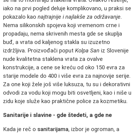
iako na prvi pogled deluje komplikovano, u praksi se
pokazalo kao
najtrajnije i najlakše za održavanje
.
Nema silikonskih spojeva koji vremenom crne i
propadaju, nema skrivenih mesta gde se skuplja
buđ, a vrata od kaljenog stakla su izuzetno
izdržljiva. Proizvođači poput
Kolpa San
iz Slovenije
nude kvalitetna staklena vrata za ovalve
konstrukcije, a cene se kreću od oko 150 evra za
starije modele do 400 i više evra za najnovije serije.
Za one koji žele još više luksuza, tu su i dekorativni
odvodi za vodu koji mogu biti osvetljeni, kao i niše u
zidu koje služe kao praktične police za kozmetiku.
Sanitarije i slavine - gde štedeti, a gde ne
Kada je reč o
sanitarijama
, izbor je ogroman, a