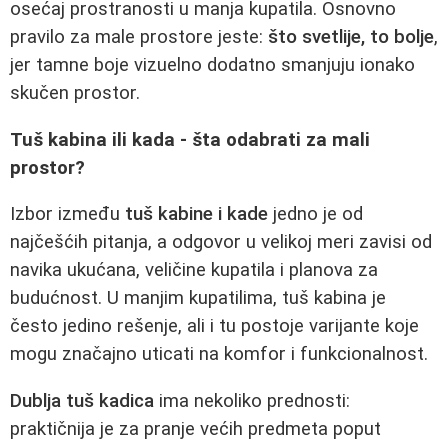
osećaj prostranosti u manja kupatila. Osnovno
pravilo za male prostore jeste:
što svetlije, to bolje
,
jer tamne boje vizuelno dodatno smanjuju ionako
skučen prostor.
Tuš kabina ili kada - šta odabrati za mali
prostor?
Izbor između
tuš kabine i kade
jedno je od
najčešćih pitanja, a odgovor u velikoj meri zavisi od
navika ukućana, veličine kupatila i planova za
budućnost. U manjim kupatilima, tuš kabina je
često jedino rešenje, ali i tu postoje varijante koje
mogu značajno uticati na komfor i funkcionalnost.
Dublja tuš kadica
ima nekoliko prednosti:
praktičnija je za pranje većih predmeta poput