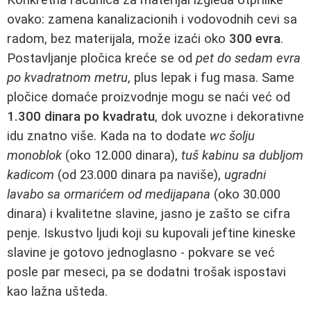
ovako: zamena kanalizacionih i vodovodnih cevi sa
radom, bez materijala, može izaći oko
300 evra
.
Postavljanje pločica kreće se od
pet do sedam evra
po kvadratnom metru
, plus lepak i fug masa. Same
pločice domaće proizvodnje mogu se naći već od
1.300 dinara po kvadratu
, dok uvozne i dekorativne
idu znatno više. Kada na to dodate
wc šolju
monoblok
(oko 12.000 dinara),
tuš kabinu sa dubljom
kadicom
(od 23.000 dinara pa naviše),
ugradni
lavabo sa ormarićem od medijapana
(oko 30.000
dinara) i kvalitetne slavine, jasno je zašto se cifra
penje. Iskustvo ljudi koji su kupovali jeftine kineske
slavine je gotovo jednoglasno - pokvare se već
posle par meseci, pa se dodatni trošak ispostavi
kao lažna ušteda.