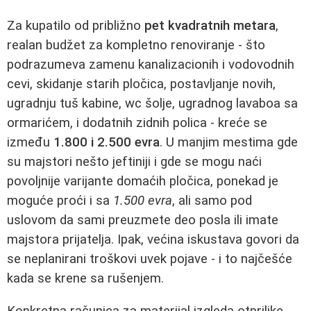
Za kupatilo od približno
pet kvadratnih metara
,
realan budžet za kompletno renoviranje - što
podrazumeva zamenu kanalizacionih i vodovodnih
cevi, skidanje starih pločica, postavljanje novih,
ugradnju tuš kabine, wc šolje, ugradnog lavaboa sa
ormarićem, i dodatnih zidnih polica - kreće se
između
1.800 i 2.500 evra
. U manjim mestima gde
su majstori nešto jeftiniji i gde se mogu naći
povoljnije varijante domaćih pločica, ponekad je
moguće proći i sa
1.500 evra
, ali samo pod
uslovom da sami preuzmete deo posla ili imate
majstora prijatelja. Ipak, većina iskustava govori da
se neplanirani troškovi uvek pojave - i to najčešće
kada se krene sa rušenjem.
Konkretna računica za materijal izgleda otprilike