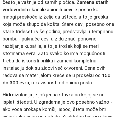
često je važnije od samih pločica.
Zamena starih
vodovodnih i kanalizacionih cevi
je posao koji
mnogi preskoče iz želje da uštede, a to je greška
koja može skupo da košta. Stare cevi, posebno one
stare trideset i više godina, predstavljaju tempiranu
bombu - puknuće cevi u zidu znači ponovno
razbijanje kupatila, a to je trošak koji se meri
stotinama evra. Zato svako ko ima mogućnosti
treba da iskoristi priliku i zameni kompletnu
instalaciju dok su zidovi već otvoreni. Cena ovih
radova sa materijalom kreće se u proseku od
150
do 300 evra
, u zavisnosti od obima posla.
Hidroizolacija
je još jedna stavka na kojoj se ne
isplati štedeti. U zgradama je ovo posebno važno -
ako voda prokapa komšiji ispod, šteta može biti
višestruko veća od uštede. Kvalitetna hidroizolacija