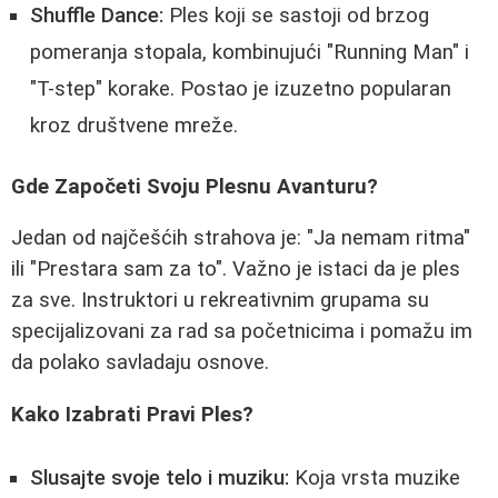
Shuffle Dance:
Ples koji se sastoji od brzog
pomeranja stopala, kombinujući "Running Man" i
"T-step" korake. Postao je izuzetno popularan
kroz društvene mreže.
Gde Započeti Svoju Plesnu Avanturu?
Jedan od najčešćih strahova je: "Ja nemam ritma"
ili "Prestara sam za to". Važno je istaci da je ples
za sve. Instruktori u rekreativnim grupama su
specijalizovani za rad sa početnicima i pomažu im
da polako savladaju osnove.
Kako Izabrati Pravi Ples?
Slusajte svoje telo i muziku:
Koja vrsta muzike