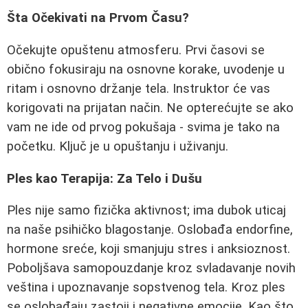
Šta Očekivati na Prvom Času?
Očekujte opuštenu atmosferu. Prvi časovi se
obično fokusiraju na osnovne korake, uvodenje u
ritam i osnovno držanje tela. Instruktor će vas
korigovati na prijatan način. Ne opterećujte se ako
vam ne ide od prvog pokušaja - svima je tako na
početku. Ključ je u opuštanju i uživanju.
Ples kao Terapija: Za Telo i Dušu
Ples nije samo fizička aktivnost; ima dubok uticaj
na naše psihičko blagostanje. Oslobađa endorfine,
hormone sreće, koji smanjuju stres i anksioznost.
Poboljšava samopouzdanje kroz svladavanje novih
veština i upoznavanje sopstvenog tela. Kroz ples
se oslobađaju zastoji i negativne emocije. Kao što