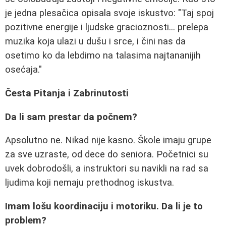
je jedna plesačica opisala svoje iskustvo: "Taj spoj
pozitivne energije i ljudske gracioznosti... prelepa
muzika koja ulazi u dušu i srce, i čini nas da
osetimo ko da lebdimo na talasima najtananijih
osećaja."
Česta Pitanja i Zabrinutosti
Da li sam prestar da počnem?
Apsolutno ne. Nikad nije kasno. Škole imaju grupe
za sve uzraste, od dece do seniora. Početnici su
uvek dobrodošli, a instruktori su navikli na rad sa
ljudima koji nemaju prethodnog iskustva.
Imam lošu koordinaciju i motoriku. Da li je to
problem?