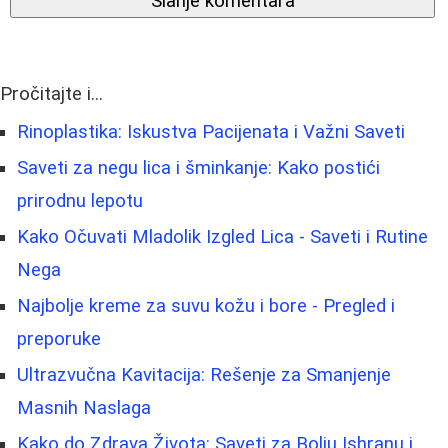
Slanje komentara
Pročitajte i...
Rinoplastika: Iskustva Pacijenata i Važni Saveti
Saveti za negu lica i šminkanje: Kako postići
prirodnu lepotu
Kako Očuvati Mladolik Izgled Lica - Saveti i Rutine
Nega
Najbolje kreme za suvu kožu i bore - Pregled i
preporuke
Ultrazvučna Kavitacija: Rešenje za Smanjenje
Masnih Naslaga
Kako do Zdrava Života: Saveti za Bolju Ishranu i