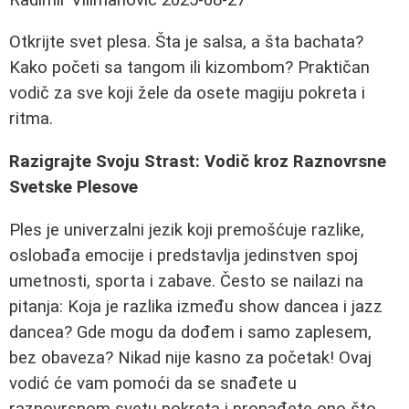
Otkrijte svet plesa. Šta je salsa, a šta bachata?
Kako početi sa tangom ili kizombom? Praktičan
vodič za sve koji žele da osete magiju pokreta i
ritma.
Razigrajte Svoju Strast: Vodič kroz Raznovrsne
Svetske Plesove
Ples je univerzalni jezik koji premošćuje razlike,
oslobađa emocije i predstavlja jedinstven spoj
umetnosti, sporta i zabave. Često se nailazi na
pitanja: Koja je razlika između show dancea i jazz
dancea? Gde mogu da dođem i samo zaplesem,
bez obaveza? Nikad nije kasno za početak! Ovaj
vodić će vam pomoći da se snađete u
raznovrsnom svetu pokreta i pronađete ono što