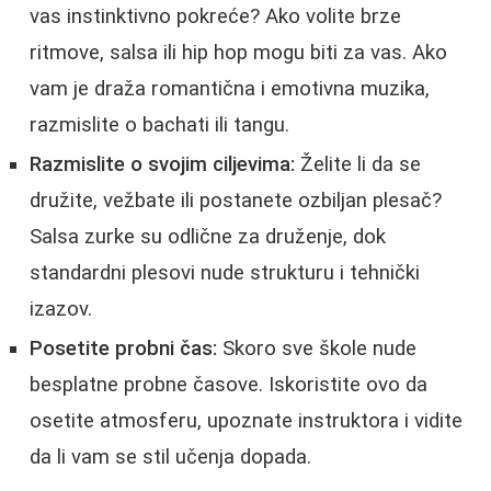
vas instinktivno pokreće? Ako volite brze
ritmove, salsa ili hip hop mogu biti za vas. Ako
vam je draža romantična i emotivna muzika,
razmislite o bachati ili tangu.
Razmislite o svojim ciljevima:
Želite li da se
družite, vežbate ili postanete ozbiljan plesač?
Salsa zurke su odlične za druženje, dok
standardni plesovi nude strukturu i tehnički
izazov.
Posetite probni čas:
Skoro sve škole nude
besplatne probne časove. Iskoristite ovo da
osetite atmosferu, upoznate instruktora i vidite
da li vam se stil učenja dopada.