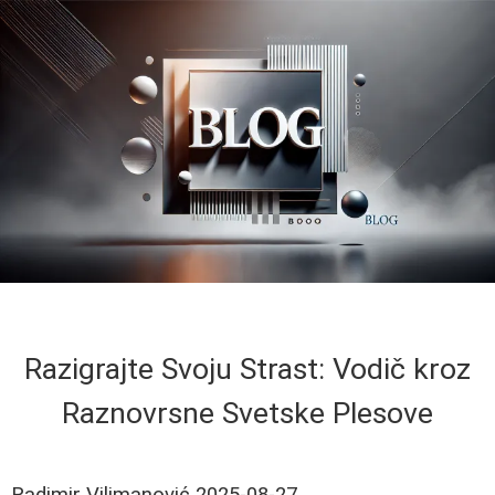
Razigrajte Svoju Strast: Vodič kroz
Raznovrsne Svetske Plesove
Radimir Vilimanović
2025-08-27