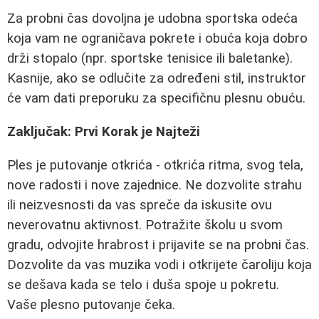
Za probni čas dovoljna je udobna sportska odeća
koja vam ne ograničava pokrete i obuća koja dobro
drži stopalo (npr. sportske tenisice ili baletanke).
Kasnije, ako se odlučite za određeni stil, instruktor
će vam dati preporuku za specifičnu plesnu obuću.
Zaključak: Prvi Korak je Najteži
Ples je putovanje otkrića - otkrića ritma, svog tela,
nove radosti i nove zajednice. Ne dozvolite strahu
ili neizvesnosti da vas spreče da iskusite ovu
neverovatnu aktivnost. Potražite školu u svom
gradu, odvojite hrabrost i prijavite se na probni čas.
Dozvolite da vas muzika vodi i otkrijete čaroliju koja
se dešava kada se telo i duša spoje u pokretu.
Vaše plesno putovanje čeka.