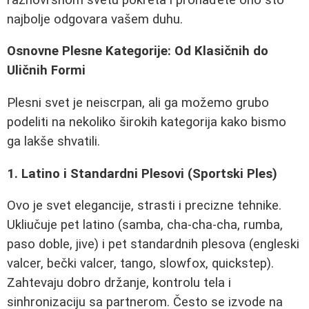
najbolje odgovara vašem duhu.
Osnovne Plesne Kategorije: Od Klasičnih do
Uličnih Formi
Plesni svet je neiscrpan, ali ga možemo grubo
podeliti na nekoliko širokih kategorija kako bismo
ga lakše shvatili.
1. Latino i Standardni Plesovi (Sportski Ples)
Ovo je svet elegancije, strasti i precizne tehnike.
Ukliučuje pet latino (samba, cha-cha-cha, rumba,
paso doble, jive) i pet standardnih plesova (engleski
valcer, bečki valcer, tango, slowfox, quickstep).
Zahtevaju dobro držanje, kontrolu tela i
sinhronizaciju sa partnerom. Često se izvode na