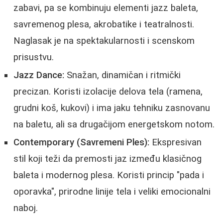
zabavi, pa se kombinuju elementi jazz baleta,
savremenog plesa, akrobatike i teatralnosti.
Naglasak je na spektakularnosti i scenskom
prisustvu.
Jazz Dance:
Snažan, dinamičan i ritmički
precizan. Koristi izolacije delova tela (ramena,
grudni koš, kukovi) i ima jaku tehniku zasnovanu
na baletu, ali sa drugačijom energetskom notom.
Contemporary (Savremeni Ples):
Ekspresivan
stil koji teži da premosti jaz između klasičnog
baleta i modernog plesa. Koristi princip "pada i
oporavka", prirodne linije tela i veliki emocionalni
naboj.