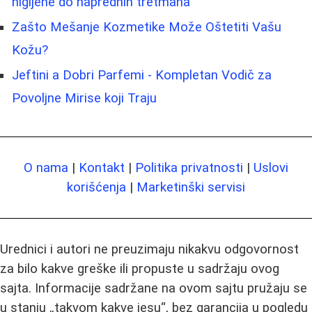
higijene do naprednih tretmana
Zašto Mešanje Kozmetike Može Oštetiti Vašu
Kožu?
Jeftini a Dobri Parfemi - Kompletan Vodič za
Povoljne Mirise koji Traju
O nama
|
Kontakt
|
Politika privatnosti
|
Uslovi
korišćenja
|
Marketinški servisi
Urednici i autori ne preuzimaju nikakvu odgovornost
za bilo kakve greške ili propuste u sadržaju ovog
sajta. Informacije sadržane na ovom sajtu pružaju se
u stanju „takvom kakve jesu“, bez garancija u pogledu