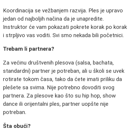
Koordinacija se vežbanjem razvija. Ples je upravo
jedan od najboljih načina da je unapredite.
Instruktor će vam pokazati pokrete korak po korak
i strpljivo vas voditi. Svi smo nekada bili početnici.
Trebam li partnera?
Za većinu društvenih plesova (salsa, bachata,
standardni) partner je potreban, ali u školi se uvek
rotirate tokom časa, tako da ćete imati priliku da
plešete sa svima. Nije potrebno dovoditi svog
partnera. Za plesove kao što su hip hop, show
dance ili orijentalni ples, partner uopšte nije
potreban.
Šta obući?