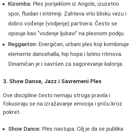
Kizomba:
Ples porijeklom iz Angole, izuzetno
spor, fluidan i intimniji. Zahteva vrlo blisku vezu i
dobro vođenje (vodjenje) partnera. Često se
opisuje kao "vodenje ljubavi" na plesnom podiju.
Reggaeton:
Energičan, urbani ples koji kombinuje
elemente dancehalla, hip hopa i latino ritmova.
Dinamičan je i savršen za sagorevanje kalorija.
3. Show Dance, Jazz i Savremeni Ples
Ove discipline često nemaju stroga pravila i
fokusiraju se na izražavanje emocija i priču kroz
pokret.
Show Dance:
Ples nastupa. Cilj je da se publika