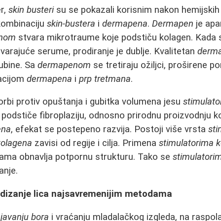
er,
skin busteri
su se pokazali korisnim nakon hemijskih 
 kombinaciju
skin-bustera
i
dermapena
.
Dermapen
je apa
nom
stvara mikrotraume koje podstiču kolagen. Kada s
arajuće serume, prodiranje je dublje. Kvalitetan
derm
ubine. Sa
dermapenom
se tretiraju ožiljci, proširene p
acijom
dermapena
i
prp tretmana
.
rbi protiv opuštanja i gubitka volumena jesu
stimulato
podstiče fibroplaziju, odnosno prirodnu proizvodnju k
ena
, efekat se postepeno razvija. Postoji više vrsta
sti
kolagena
zavisi od regije i cilja. Primena
stimulatorima 
sama obnavlja potpornu strukturu. Tako se
stimulatori
anje.
podizanje lica najsavremenijim metodama
javanju bora
i vraćanju mladalačkog izgleda, na raspola