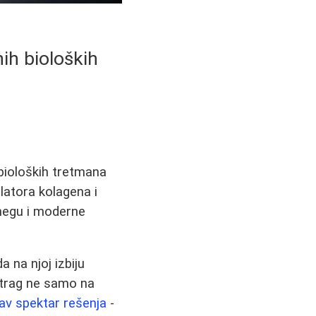
ih bioloških
 bioloških tretmana
latora kolagena i
 negu i moderne
a na njoj izbiju
a trag ne samo na
tav spektar rešenja
-