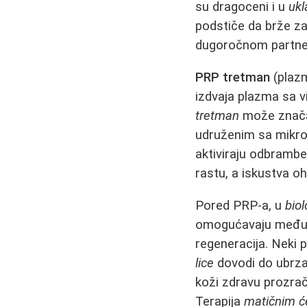
su dragoceni i u
ukl
podstiče da brže za
dugoročnom partner
PRP tretman
(plazm
izdvaja plazma sa 
tretman
može značajn
udruženim sa mikron
aktiviraju odbramb
rastu, a iskustva oh
Pored PRP-a, u
bio
omogućavaju međuć
regeneracija. Neki p
lice
dovodi do ubrza
koži zdravu prozra
Terapija
matičnim ć