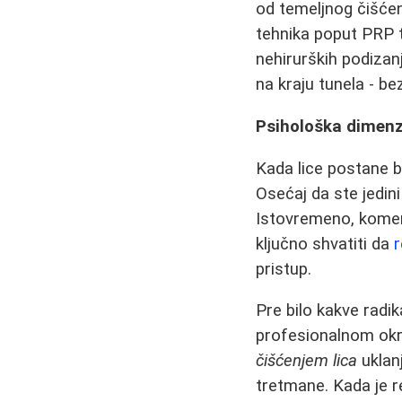
od temeljnog čišćenj
tehnika poput PRP tr
nehirurških podizan
na kraju tunela - be
Psihološka dimenzi
Kada lice postane b
Osećaj da ste jedin
Istovremeno, koment
ključno shvatiti da
r
pristup.
Pre bilo kakve radi
profesionalnom okru
čišćenjem lica
uklanj
tretmane. Kada je 