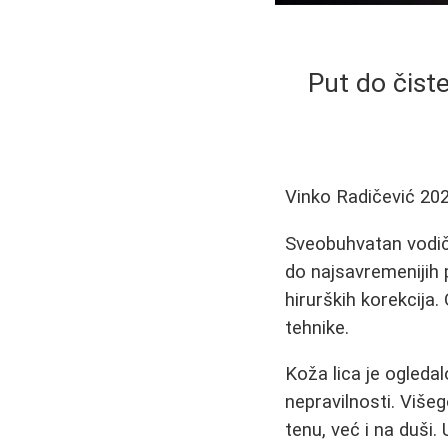
Put do čist
Vinko Radičević
202
Sveobuhvatan vodič 
do najsavremenijih 
hirurških korekcija
tehnike.
Koža lica je ogledal
nepravilnosti. Više
tenu, već i na duši.