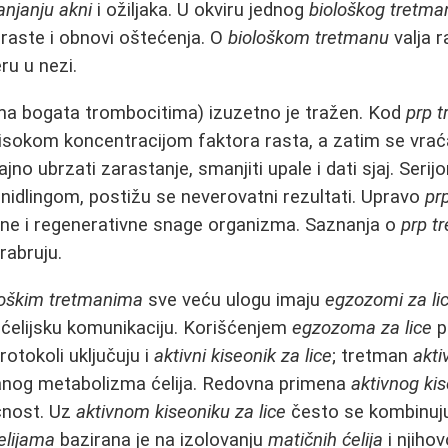
anjanju akni
i ožiljaka. U okviru jednog
biološkog tretma
raste i obnovi oštećenja. O
biološkom tretmanu
valja r
u u nezi.
a bogata trombocitima) izuzetno je tražen. Kod
prp 
visokom koncentracijom faktora rasta, a zatim se vra
o ubrzati zarastanje, smanjiti upale i dati sjaj. Seri
idlingom, postižu se neverovatni rezultati. Upravo
pr
ene i regenerativne snage organizma. Saznanja o
prp t
rabruju.
loškim tretmanima
sve veću ulogu imaju
egzozomi za li
elijsku komunikaciju. Korišćenjem
egzozoma za lice
p
rotokoli uključuju i
aktivni kiseonik za lice
; tretman
akti
nog metabolizma ćelija. Redovna primena
aktivnog kis
čnost. Uz
aktivnom kiseoniku za lice
često se kombinuj
elijama
bazirana je na izolovanju
matičnih ćelija
i njiho