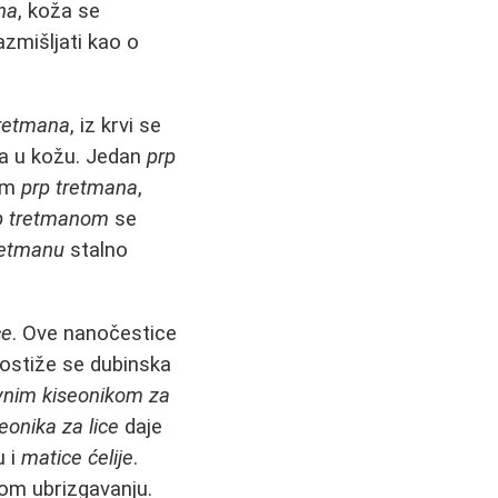
na
, koža se
azmišljati kao o
tretmana
, iz krvi se
ća u kožu. Jedan
prp
jom
prp tretmana
,
p tretmanom
se
retmanu
stalno
ce
. Ove nanočestice
ostiže se dubinska
vnim kiseonikom za
eonika za lice
daje
u i
matice ćelije
.
vom ubrizgavanju.