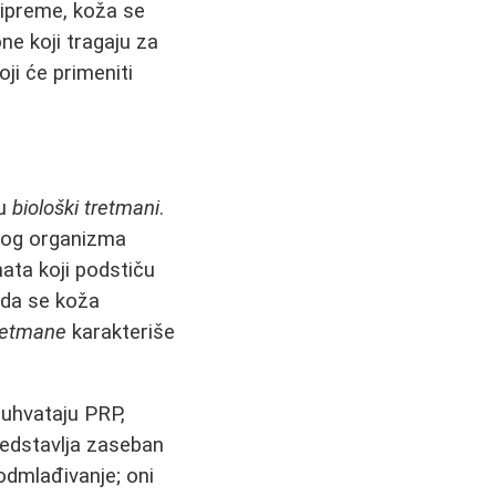
ipreme, koža se
 one koji tragaju za
i će primeniti
ju
biološki tretmani
.
nog organizma
ata koji podstiču
a da se koža
tretmane
karakteriše
buhvataju PRP,
redstavlja zaseban
dmlađivanje; oni