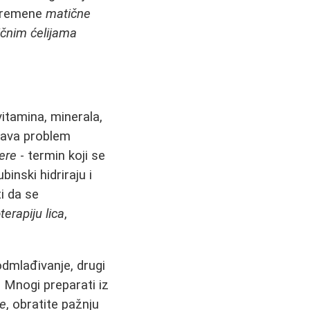
avremene
matične
čnim ćelijama
vitamina, minerala,
ešava problem
ere
- termin koji se
binski hidriraju i
ti da se
erapiju lica
,
dmlađivanje, drugi
 Mnogi preparati iz
re
, obratite pažnju