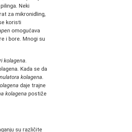
pilinga. Neki
rat za mikronidling,
e koristi
apen
omogućava
ore i bore. Mnogi su
ri kolagena
.
olagena. Kada se da
mulatora kolagena
.
kolagena
daje trajne
ma kolagena
postiže
ganju su različite