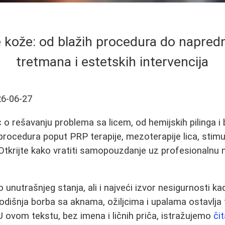
e kože: od blažih procedura do napredn
tretmana i estetskih intervencija
6-06-27
o rešavanju problema sa licem, od hemijskih pilinga i
procedura poput PRP terapije, mezoterapije lica, stimu
. Otkrijte kako vratiti samopouzdanje uz profesionalnu
o unutrašnjeg stanja, ali i najveći izvor nesigurnosti kad
godišnja borba sa aknama, ožiljcima i upalama ostavlj
 U ovom tekstu, bez imena i ličnih priča, istražujemo
či