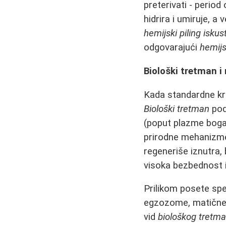
preterivati - perio
hidrira i umiruje, a
hemijski piling iskus
odgovarajući
hemijs
Biološki tretman i
Kada standardne kre
Biološki tretman
pod
(poput plazme bogat
prirodne mehanizm
regeneriše iznutra,
visoka bezbednost 
Prilikom posete spec
egzozome, matične ć
vid
biološkog tretm