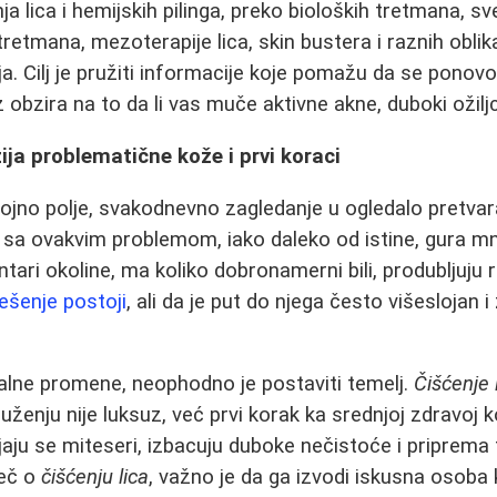
a lica i hemijskih pilinga, preko bioloških tretmana, sv
etmana, mezoterapije lica, skin bustera i raznih oblika
ja. Cilj je pružiti informacije koje pomažu da se ponov
z obzira na to da li vas muče aktivne akne, duboki ožiljci
ja problematične kože i prvi koraci
ojno polje, svakodnevno zagledanje u ogledalo pretvara
i sa ovakvim problemom, iako daleko od istine, gura mn
ari okoline, ma koliko dobronamerni bili, produbljuju r
ešenje postoji
, ali da je put do njega često višeslojan 
kalne promene, neophodno je postaviti temelj.
Čišćenje 
ženju nije luksuz, već prvi korak ka srednjoj zdravoj 
aju se miteseri, izbacuju duboke nečistoće i priprema 
reč o
čišćenju lica
, važno je da ga izvodi iskusna osoba