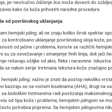
nje, jer nestručno
čišćenje lica
može dovesti do ozbiljniji
zavisi kako će koža prihvatiti naredne procedure.
više od površinskog uklanjanja
ojam
hemijski piling
, ali ne znaju koliko širok spektar opc
ne za kontrolisano uklanjanje površinskog sloja kože, po
snosti od jačine i problema, koriste se različiti
hemijski
ni su za osvežavanje i smanjenje finih linija, dok jači
he
nije rešavaju ožiljke od akni, fleke i neravnine. Iskustva
a se nakon serije tretmana tekstura kože značajno po
a
hemijski piling
, važno je znati da postoji nekoliko vrst
ovi
baziraju se na voćnim kiselinama (AHA), drugi na sal
u sa
biološkim tretmanima
radi postizanja maksimalnog 
visi od tipa kože i problema;
hemijskim pilingom
se mož
je često potrebna priprema. Sa
hemijskim pilingovima
nik