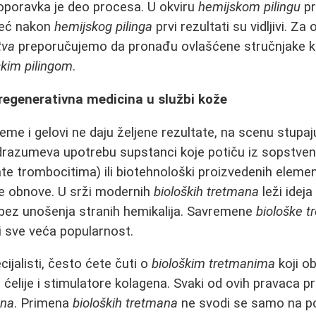
d oporavka je deo procesa. U okviru
hemijskom pilingu
pr
 već nakon
hemijskog pilinga
prvi rezultati su vidljivi. Za
tva
preporučujemo da pronađu ovlašćene stručnjake koj
kim pilingom
.
 regenerativna medicina u službi kože
me i gelovi ne daju željene rezultate, na scenu stupa
razumeva upotrebu supstanci koje potiču iz sopstve
e trombocitima) ili biotehnološki proizvedenih elemen
e obnove. U srži modernih
bioloških tretmana
leži idej
 bez unošenja stranih hemikalija. Savremene
biološke 
i sve veća popularnost.
ijalisti, često ćete čuti o
biološkim tretmanima
koji o
elije i stimulatore kolagena. Svaki od ovih pravaca p
ana
. Primena
bioloških tretmana
ne svodi se samo na po