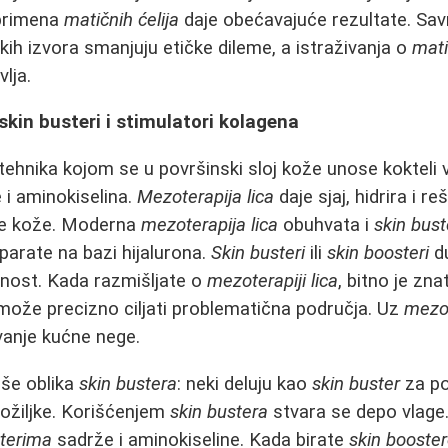
 primena
matičnih ćelija
daje obećavajuće rezultate. S
kih izvora smanjuju etičke dileme, a istraživanja o
mati
lja.
skin busteri i stimulatori kolagena
tehnika kojom se u površinski sloj kože unose kokteli 
e i aminokiselina.
Mezoterapija lica
daje sjaj, hidrira i r
ne kože. Moderna
mezoterapija lica
obuhvata i
skin bust
parate na bazi hijalurona.
Skin busteri
ili
skin boosteri
du
čnost. Kada razmišljate o
mezoterapiji lica
, bitno je zna
ože precizno ciljati problematična područja. Uz
mezot
vanje kućne nege.
iše oblika
skin bustera
: neki deluju kao
skin buster
za po
ožiljke. Korišćenjem
skin bustera
stvara se depo vlage.
sterima
sadrže i aminokiseline. Kada birate
skin booste