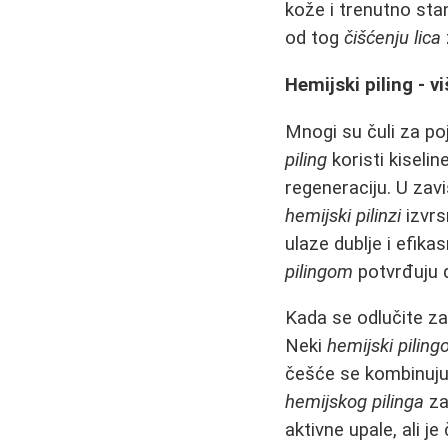
kože i trenutno sta
od tog
čišćenju lica
Hemijski piling - 
Mnogi su čuli za p
piling
koristi kiseli
regeneraciju. U zavi
hemijski pilinzi
izvrs
ulaze dublje i efikas
pilingom
potvrđuju d
Kada se odlučite z
Neki
hemijski piling
češće se kombinuj
hemijskog pilinga
za
aktivne upale, ali 