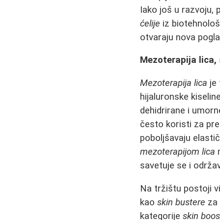
Iako još u razvoju,
ćelije
iz biotehnološ
otvaraju nova poglav
Mezoterapija lica, 
Mezoterapija lica
je 
hijaluronske kiselin
dehidrirane i umor
često koristi za pre
poboljšavaju elasti
mezoterapijom lica
m
savetuje se i održa
Na tržištu postoji v
kao
skin bustere
za 
kategorije
skin boo