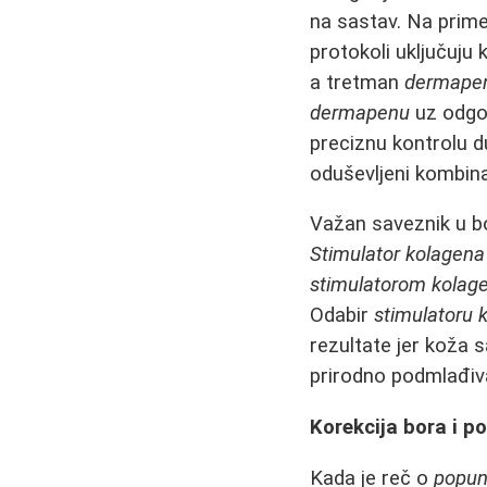
na sastav. Na prim
protokoli uključuju
a tretman
dermape
dermapenu
uz odgov
preciznu kontrolu d
oduševljeni kombin
Važan saveznik u bo
Stimulator kolagena
stimulatorom kolag
Odabir
stimulatoru 
rezultate jer koža 
prirodno podmlađiv
Korekcija bora i 
Kada je reč o
popun