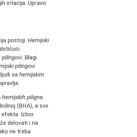
h iritacija. Upravo
ija postoji.
Hemijski
dstičući
 pilingovi
. Blagi
mijski pilingovi
 ljudi sa
hemijskim
pravlja.
a
hemijskih piligna
.
icilnoj (BHA), a sve
efekta. Izbor
e delovati i na
ako ne treba