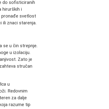
e do sofisticiranih
 hirurških i
o pronađe svetlost
 ili znaci starenja.
 se u čin strepnje.
oge u izolaciju.
anjivost. Zato je
i zahteva stručan
lica
u
koži. Redovnim
teren za dalje
 koja razume tip