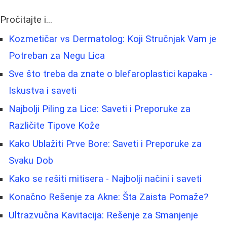
Pročitajte i...
Kozmetičar vs Dermatolog: Koji Stručnjak Vam je
Potreban za Negu Lica
Sve što treba da znate o blefaroplastici kapaka -
Iskustva i saveti
Najbolji Piling za Lice: Saveti i Preporuke za
Različite Tipove Kože
Kako Ublažiti Prve Bore: Saveti i Preporuke za
Svaku Dob
Kako se rešiti mitisera - Najbolji načini i saveti
Konačno Rešenje za Akne: Šta Zaista Pomaže?
Ultrazvučna Kavitacija: Rešenje za Smanjenje