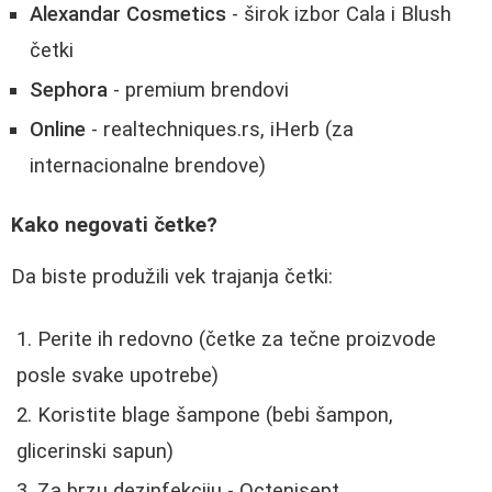
Alexandar Cosmetics
- širok izbor Cala i Blush
četki
Sephora
- premium brendovi
Online
- realtechniques.rs, iHerb (za
internacionalne brendove)
Kako negovati četke?
Da biste produžili vek trajanja četki:
Perite ih redovno (četke za tečne proizvode
posle svake upotrebe)
Koristite blage šampone (bebi šampon,
glicerinski sapun)
Za brzu dezinfekciju - Octenisept