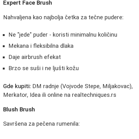
Expert Face Brush
Nahvaljena kao najbolja četka za tečne pudere:
Ne "jede" puder - koristi minimalnu količinu
Mekana i fleksibilna dlaka
Daje airbrush efekat
Brzo se suši i ne ljušti kožu
Gde kupiti:
DM radnje (Vojvode Stepe, Miljakovac),
Merkator, Idea ili online na realtechniques.rs
Blush Brush
Savršena za pečena rumenila: