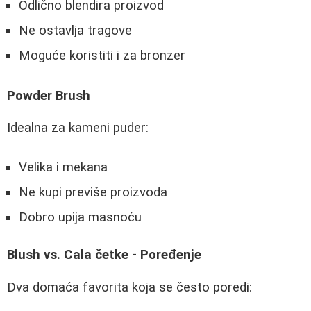
Odlično blendira proizvod
Ne ostavlja tragove
Moguće koristiti i za bronzer
Powder Brush
Idealna za kameni puder:
Velika i mekana
Ne kupi previše proizvoda
Dobro upija masnoću
Blush vs. Cala četke - Poređenje
Dva domaća favorita koja se često poredi: