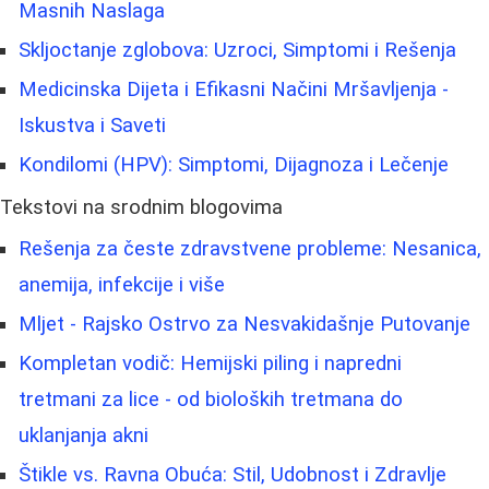
Masnih Naslaga
Skljoctanje zglobova: Uzroci, Simptomi i Rešenja
Medicinska Dijeta i Efikasni Načini Mršavljenja -
Iskustva i Saveti
Kondilomi (HPV): Simptomi, Dijagnoza i Lečenje
Tekstovi na srodnim blogovima
Rešenja za česte zdravstvene probleme: Nesanica,
anemija, infekcije i više
Mljet - Rajsko Ostrvo za Nesvakidašnje Putovanje
Kompletan vodič: Hemijski piling i napredni
tretmani za lice - od bioloških tretmana do
uklanjanja akni
Štikle vs. Ravna Obuća: Stil, Udobnost i Zdravlje