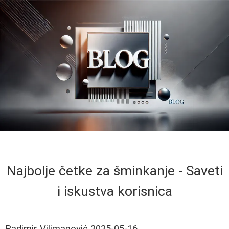
Najbolje četke za šminkanje - Saveti
i iskustva korisnica
Radimir Vilimanović
2025-05-16