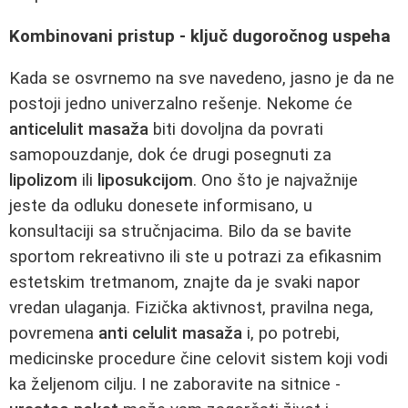
Kombinovani pristup - ključ dugoročnog uspeha
Kada se osvrnemo na sve navedeno, jasno je da ne
postoji jedno univerzalno rešenje. Nekome će
anticelulit masaža
biti dovoljna da povrati
samopouzdanje, dok će drugi posegnuti za
lipolizom
ili
liposukcijom
. Ono što je najvažnije
jeste da odluku donesete informisano, u
konsultaciji sa stručnjacima. Bilo da se bavite
sportom rekreativno ili ste u potrazi za efikasnim
estetskim tretmanom, znajte da je svaki napor
vredan ulaganja. Fizička aktivnost, pravilna nega,
povremena
anti celulit masaža
i, po potrebi,
medicinske procedure čine celovit sistem koji vodi
ka željenom cilju. I ne zaboravite na sitnice -