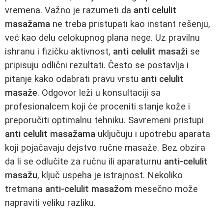
vremena. Važno je razumeti da
anti celulit
masažama
ne treba pristupati kao instant rešenju,
već kao delu celokupnog plana nege. Uz pravilnu
ishranu i fizičku aktivnost,
anti celulit masaži
se
pripisuju odlični rezultati. Često se postavlja i
pitanje kako odabrati pravu vrstu
anti celulit
masaže
. Odgovor leži u konsultaciji sa
profesionalcem koji će proceniti stanje kože i
preporučiti optimalnu tehniku. Savremeni pristupi
anti celulit masažama
uključuju i upotrebu aparata
koji pojačavaju dejstvo ručne masaže. Bez obzira
da li se odlučite za ručnu ili aparaturnu
anti-celulit
masažu
, ključ uspeha je istrajnost. Nekoliko
tretmana
anti-celulit masažom
mesečno može
napraviti veliku razliku.