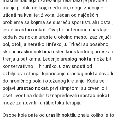
masnih naslaga
i zatezanja tela, lako je prevideti
manje probleme koji, međutim, mogu značajno
uticati na kvalitet života. Jedan od najčešćih
problema sa kojima se susreću sportisti, ali i ostali,
jeste
urastao nokat
. Ovaj bolni fenomen nastaje
kada ivica nokta uraste u okolno meso, izazivajući
bol, otok, a neretko i infekciju. Trkači su posebno
skloni
uraslim noktima
usled konstantnog pritiska i
trenja u patikama. Lečenje
uraslog nokta
može biti
konzervativno ili hirurško, u zavisnosti od
ozbiljnosti stanja. Ignorisanje
uraslog nokta
dovodi
do hroničnog bola i otežanog kretanja. Kada se
pojavi
urastao nokat
, prvi simptomi su crvenilo i
osetljivost na dodir. Uznapredovali
urastao nokat
može zahtevati i antibiotsku terapiju.
Osobe koje pate od
uraslih noktiju
znaju koliko je to