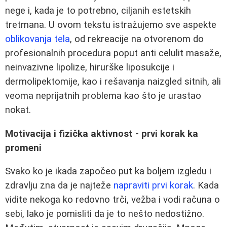
nege i, kada je to potrebno, ciljanih estetskih
tretmana. U ovom tekstu istražujemo sve aspekte
oblikovanja tela
, od rekreacije na otvorenom do
profesionalnih procedura poput anti celulit masaže,
neinvazivne lipolize, hirurške liposukcije i
dermolipektomije, kao i rešavanja naizgled sitnih, ali
veoma neprijatnih problema kao što je urastao
nokat.
Motivacija i fizička aktivnost - prvi korak ka
promeni
Svako ko je ikada započeo put ka boljem izgledu i
zdravlju zna da je najteže
napraviti prvi korak
. Kada
vidite nekoga ko redovno trči, vežba i vodi računa o
sebi, lako je pomisliti da je to nešto nedostižno.