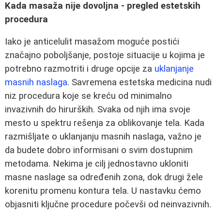
Kada masaža nije dovoljna - pregled estetskih
procedura
Iako je anticelulit masažom moguće postići
značajno poboljšanje, postoje situacije u kojima je
potrebno razmotriti i druge opcije za
uklanjanje
masnih naslaga
. Savremena estetska medicina nudi
niz procedura koje se kreću od minimalno
invazivnih do hirurških. Svaka od njih ima svoje
mesto u spektru rešenja za oblikovanje tela. Kada
razmišljate o uklanjanju masnih naslaga, važno je
da budete dobro informisani o svim dostupnim
metodama. Nekima je cilj jednostavno ukloniti
masne naslage sa određenih zona, dok drugi žele
korenitu promenu kontura tela. U nastavku ćemo
objasniti ključne procedure počevši od neinvazivnih.