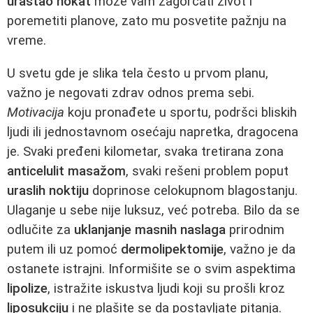
urastao nokat
može vam zagorčati život i
poremetiti planove, zato mu posvetite pažnju na
vreme.
U svetu gde je slika tela često u prvom planu,
važno je negovati zdrav odnos prema sebi.
Motivacija
koju pronađete u sportu, podršci bliskih
ljudi ili jednostavnom osećaju napretka, dragocena
je. Svaki pređeni kilometar, svaka tretirana zona
anticelulit masažom
, svaki rešeni problem poput
uraslih noktiju
doprinose celokupnom blagostanju.
Ulaganje u sebe nije luksuz, već potreba. Bilo da se
odlučite za
uklanjanje masnih naslaga
prirodnim
putem ili uz pomoć
dermolipektomije
, važno je da
ostanete istrajni. Informišite se o svim aspektima
lipolize
, istražite iskustva ljudi koji su prošli kroz
liposukciju
i ne plašite se da postavljate pitanja.