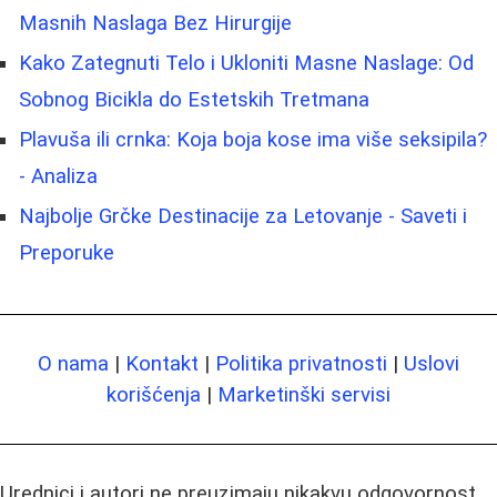
Masnih Naslaga Bez Hirurgije
Kako Zategnuti Telo i Ukloniti Masne Naslage: Od
Sobnog Bicikla do Estetskih Tretmana
Plavuša ili crnka: Koja boja kose ima više seksipila?
- Analiza
Najbolje Grčke Destinacije za Letovanje - Saveti i
Preporuke
O nama
|
Kontakt
|
Politika privatnosti
|
Uslovi
korišćenja
|
Marketinški servisi
Urednici i autori ne preuzimaju nikakvu odgovornost