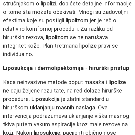
stručnjakom o
lipolizi
, dobićete detaljne informacije
o tome šta možete očekivati. Mnogi su zadovoljni
efektima koje su postigli
lipolizom
jer je reč o
relativno komfornoj proceduri. Za razliku od
hirurških rezova,
lipolizom
se ne narušava
integritet kože. Plan tretmana
lipolize
pravi se
individualno.
Liposukcija i dermolipektomija - hirurški pristup
Kada neinvazivne metode poput masaža i
lipolize
ne daju željene rezultate, na red dolaze hirurške
procedure.
Liposukcija
je zlatni standard u
hirurškom
uklanjanju masnih naslaga
. Ova
intervencija podrazumeva uklanjanje viška masnog
tkiva putem vakum aspiracije kroz male rezove na
koži. Nakon
liposukcije
, pacijenti obično nose