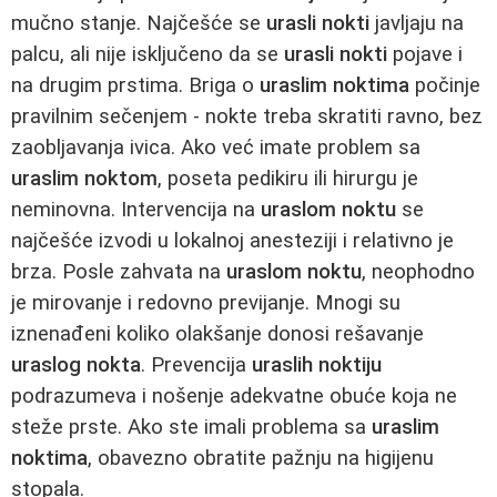
mučno stanje. Najčešće se
urasli nokti
javljaju na
palcu, ali nije isključeno da se
urasli nokti
pojave i
na drugim prstima. Briga o
uraslim noktima
počinje
pravilnim sečenjem - nokte treba skratiti ravno, bez
zaobljavanja ivica. Ako već imate problem sa
uraslim noktom
, poseta pedikiru ili hirurgu je
neminovna. Intervencija na
uraslom noktu
se
najčešće izvodi u lokalnoj anesteziji i relativno je
brza. Posle zahvata na
uraslom noktu
, neophodno
je mirovanje i redovno previjanje. Mnogi su
iznenađeni koliko olakšanje donosi rešavanje
uraslog nokta
. Prevencija
uraslih noktiju
podrazumeva i nošenje adekvatne obuće koja ne
steže prste. Ako ste imali problema sa
uraslim
noktima
, obavezno obratite pažnju na higijenu
stopala.