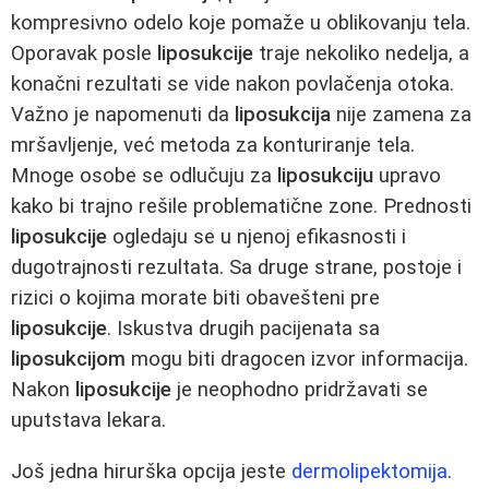
kompresivno odelo koje pomaže u oblikovanju tela.
Oporavak posle
liposukcije
traje nekoliko nedelja, a
konačni rezultati se vide nakon povlačenja otoka.
Važno je napomenuti da
liposukcija
nije zamena za
mršavljenje, već metoda za konturiranje tela.
Mnoge osobe se odlučuju za
liposukciju
upravo
kako bi trajno rešile problematične zone. Prednosti
liposukcije
ogledaju se u njenoj efikasnosti i
dugotrajnosti rezultata. Sa druge strane, postoje i
rizici o kojima morate biti obavešteni pre
liposukcije
. Iskustva drugih pacijenata sa
liposukcijom
mogu biti dragocen izvor informacija.
Nakon
liposukcije
je neophodno pridržavati se
uputstava lekara.
Još jedna hirurška opcija jeste
dermolipektomija
.