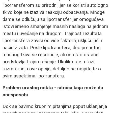
lipotransferom su prirodni, jer se koristi autologno
tkivo koje ne izaziva reakciju odbacivanja. Mnoge
dame se odlučuju za lipotransfer jer omogućava
istovremeno smanjenje masnih naslaga na jednom
mestu i uvećanje na drugom. Trajnost rezultata
lipotransfera zavisi od više faktora, uključujući i
način života. Posle lipotransfera, deo prenetog
masnog tkiva se resorbuje, ali ono što ostane
predstavlja trajno rešenje. Ukoliko ste u fazi
razmatranja ove opcije, detaljno se raspitajte o
svim aspektima lipotransfera.
Problem uraslog nokta - sitnica koja može da
onesposobi
Dok se bavimo krupnim pitanjima poput
uklanjanja