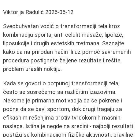
Viktorija Radulić
2026-06-12
Sveobuhvatan vodič o transformaciji tela kroz
kombinaciju sporta, anti celulit masaže, lipolize,
liposukcije i drugih estetskih tretmana. Saznajte
kako da na prirodan način ili uz pomoć savremenih
procedura postignete željene rezultate i rešite
problem uraslih noktiju.
Kada se govori o potpunoj transformaciji tela,
često se susrećemo sa različitim izazovima.
Nekome je primarna motivacija da se pokrene i
počne da se bavi sportom, dok drugi tragaju za
efikasnim rešenjima protiv tvrdokornih masnih
naslaga. Istina je negde na sredini - najbolji rezultati
postižu se kombinacijom fizičke aktivnosti, pravilne