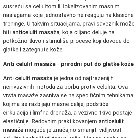
susreću sa celulitom ili lokalizovanim masnim
naslagama koje jednostavno ne reaguju na klasične
treninge. U takvim situacijama, pravi saveznik može
biti
anticelulit masaža
, koja ciljano deluje na
potkožno tkivo i stimuliše procese koji dovode do
glatke i zategnute kože.
Anti celulit masaža - prirodni put do glatke kože
Anti celulit masaža
je jedna od najtraženijih
neinvazivnih metoda za borbu protiv celulita. Ova
vrsta masaže zasniva se na specifičnim tehnikama
kojima se razbijaju masne ćelije, podstiče
cirkulacija i limfna drenaža, a vezivno tkivo postaje
elastičnije. Redovnim praktikovanjem
anticelulit
masaže
moguće je značajno smanjiti vidljivost