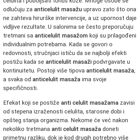
celulita i poboljšati tonus kože. Mnoge osobe se
odlučuju za
anticelulit masažu
upravo zato što ona
ne zahteva hirurške intervencije, a uz upornost daje
vidljive rezultate. U salonima se često preporučuju
tretmani sa
anticelulit masažom
koji su prilagođeni
individualnim potrebama. Kada se govori o
redovnosti, stručnjaci ističu da se najbolji efekti
postižu kada se
anticelulit masaži
podvrgavate u
kontinuitetu. Postoji više tipova
anticelulit masaža
,
a svaka od
anticelulit masaža
ima svoje
specifičnosti.
Efekat koji se postiže
anti celulit masažama
zavisi
od stepena izraženosti celulita, starosne dobi i
opšteg stanja organizma. Nekome će već nakon
nekoliko tretmana
anti celulit masaža
doneti
primetnu razliku, dok je kod drugih potrebno više