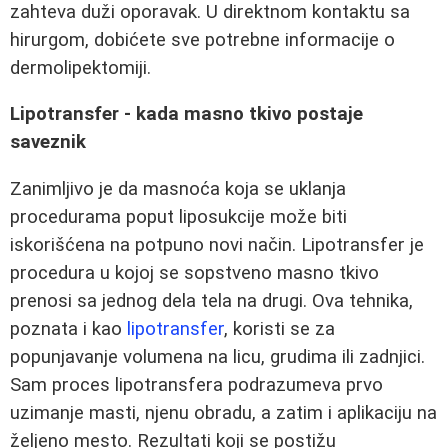
zahteva duži oporavak. U direktnom kontaktu sa
hirurgom, dobićete sve potrebne informacije o
dermolipektomiji.
Lipotransfer - kada masno tkivo postaje
saveznik
Zanimljivo je da masnoća koja se uklanja
procedurama poput liposukcije može biti
iskorišćena na potpuno novi način. Lipotransfer je
procedura u kojoj se sopstveno masno tkivo
prenosi sa jednog dela tela na drugi. Ova tehnika,
poznata i kao
lipotransfer
, koristi se za
popunjavanje volumena na licu, grudima ili zadnjici.
Sam proces lipotransfera podrazumeva prvo
uzimanje masti, njenu obradu, a zatim i aplikaciju na
željeno mesto. Rezultati koji se postižu