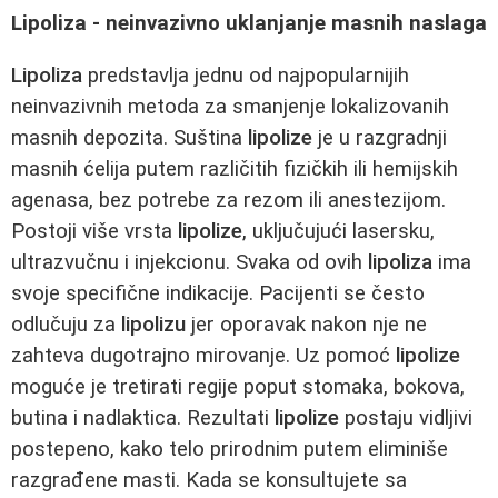
Lipoliza - neinvazivno uklanjanje masnih naslaga
Lipoliza
predstavlja jednu od najpopularnijih
neinvazivnih metoda za smanjenje lokalizovanih
masnih depozita. Suština
lipolize
je u razgradnji
masnih ćelija putem različitih fizičkih ili hemijskih
agenasa, bez potrebe za rezom ili anestezijom.
Postoji više vrsta
lipolize
, uključujući lasersku,
ultrazvučnu i injekcionu. Svaka od ovih
lipoliza
ima
svoje specifične indikacije. Pacijenti se često
odlučuju za
lipolizu
jer oporavak nakon nje ne
zahteva dugotrajno mirovanje. Uz pomoć
lipolize
moguće je tretirati regije poput stomaka, bokova,
butina i nadlaktica. Rezultati
lipolize
postaju vidljivi
postepeno, kako telo prirodnim putem eliminiše
razgrađene masti. Kada se konsultujete sa