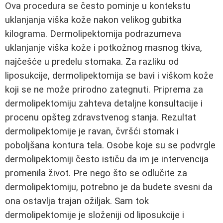
Ova procedura se često pominje u kontekstu
uklanjanja viška kože nakon velikog gubitka
kilograma. Dermolipektomija podrazumeva
uklanjanje viška kože i potkožnog masnog tkiva,
najčešće u predelu stomaka. Za razliku od
liposukcije, dermolipektomija se bavi i viškom kože
koji se ne može prirodno zategnuti. Priprema za
dermolipektomiju zahteva detaljne konsultacije i
procenu opšteg zdravstvenog stanja. Rezultat
dermolipektomije je ravan, čvršći stomak i
poboljšana kontura tela. Osobe koje su se podvrgle
dermolipektomiji često ističu da im je intervencija
promenila život. Pre nego što se odlučite za
dermolipektomiju, potrebno je da budete svesni da
ona ostavlja trajan ožiljak. Sam tok
dermolipektomije je složeniji od liposukcije i