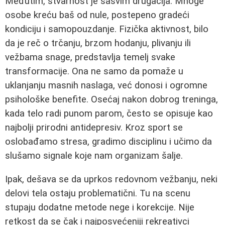
Međutim, stvarnost je sasvim drugačija. Mnoge
osobe kreću baš od nule, postepeno gradeći
kondiciju i samopouzdanje. Fizička aktivnost, bilo
da je reč o trčanju, brzom hodanju, plivanju ili
vežbama snage, predstavlja temelj svake
transformacije. Ona ne samo da pomaže u
uklanjanju masnih naslaga, već donosi i ogromne
psihološke benefite. Osećaj nakon dobrog treninga,
kada telo radi punom parom, često se opisuje kao
najbolji prirodni antidepresiv. Kroz sport se
oslobađamo stresa, gradimo disciplinu i učimo da
slušamo signale koje nam organizam šalje.
Ipak, dešava se da uprkos redovnom vežbanju, neki
delovi tela ostaju problematični. Tu na scenu
stupaju dodatne metode nege i korekcije. Nije
retkost da se čak i najposvećeniji rekreativci