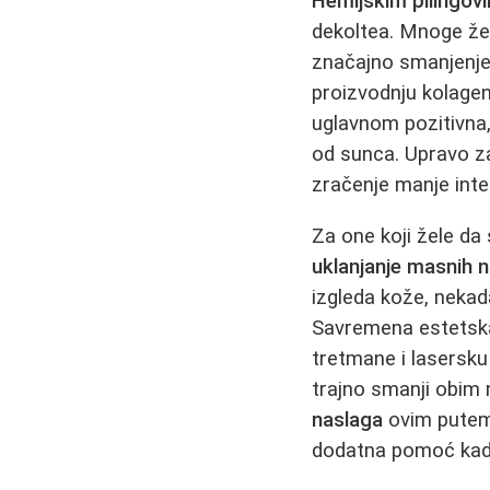
Hemijskim pilingov
dekoltea. Mnoge že
značajno smanjenje
proizvodnju kolagen
uglavnom pozitivna,
od sunca. Upravo z
zračenje manje inte
Za one koji žele da
uklanjanje masnih 
izgleda kože, neka
Savremena estetska m
tretmane i lasersku
trajno smanji obim
naslaga
ovim putem
dodatna pomoć kada