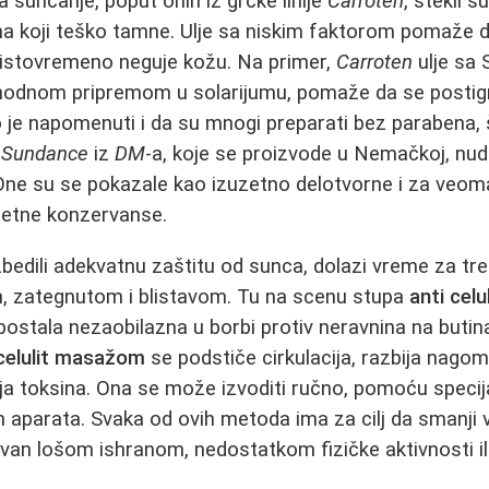
a sunčanje, poput onih iz grčke linije
Carroten
, stekli 
a koji teško tamne. Ulje sa niskim faktorom pomaže d
 istovremeno neguje kožu. Na primer,
Carroten
ulje sa S
thodnom pripremom u solarijumu, pomaže da se postig
 je napomenuti i da su mnogi preparati bez parabena, 
t
Sundance
iz
DM
-a, koje se proizvode u Nemačkoj, nud
 One su se pokazale kao izuzetno delotvorne i za veoma
tetne konzervanse.
edili adekvatnu zaštitu od sunca, dolazi vreme za tr
m, zategnutom i blistavom. Tu na scenu stupa
anti cel
postala nezaobilazna u borbi protiv neravnina na buti
 celulit masažom
se podstiče cirkulacija, razbija nagom
a toksina. Ona se može izvoditi ručno, pomoću specijaln
aparata. Svaka od ovih metoda ima za cilj da smanji vid
ovan lošom ishranom, nedostatkom fizičke aktivnosti i