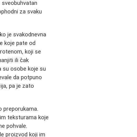
ža sveobuhvatan
eophodni za svaku
iko je svakodnevna
e koje pate od
arotenom, koji se
jiti ili čak
da su osobe koje su
evale da potpuno
ja, pa je zato
 po preporukama.
im teksturama koje
ne pohvale.
e proizvod koji im