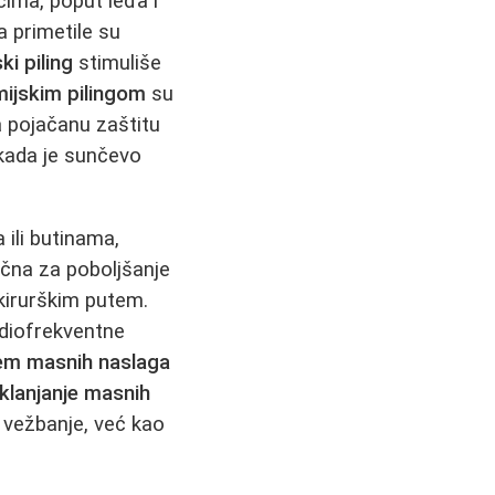
jcima, poput leđa i
 primetile su
ki piling
stimuliše
ijskim pilingom
su
a pojačanu zaštitu
 kada je sunčevo
ili butinama,
ična za poboljšanje
irurškim putem.
adiofrekventne
jem masnih naslaga
klanjanje masnih
vežbanje, već kao