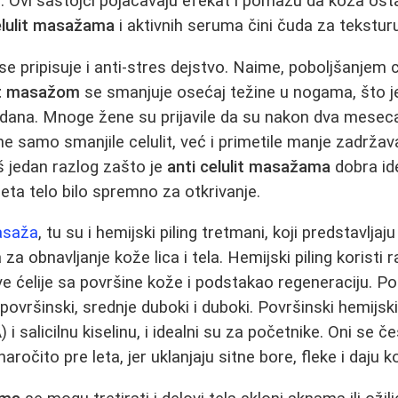
tin. Ovi sastojci pojačavaju efekat i pomažu da koža os
elulit masažama
i aktivnih seruma čini čuda za tekstur
se pripisuje i anti-stres dejstvo. Naime, poboljšanjem ci
lit masažom
se smanjuje osećaj težine u nogama, što j
h dana. Mnoge žene su prijavile da su nakon dva mese
e samo smanjile celulit, već i primetile manje zadržav
š jedan razlog zašto je
anti celulit masažama
dobra id
leta telo bilo spremno za otkrivanje.
masaža
, tu su i hemijski piling tretmani, koji predstavljaj
 za obnavljanje kože lica i tela. Hemijski piling koristi ra
e ćelije sa površine kože i podstakao regeneraciju. Pos
 površinski, srednje duboki i duboki. Površinski hemijski 
 i salicilnu kiselinu, i idealni su za početnike. Oni se č
aročito pre leta, jer uklanjaju sitne bore, fleke i daju k