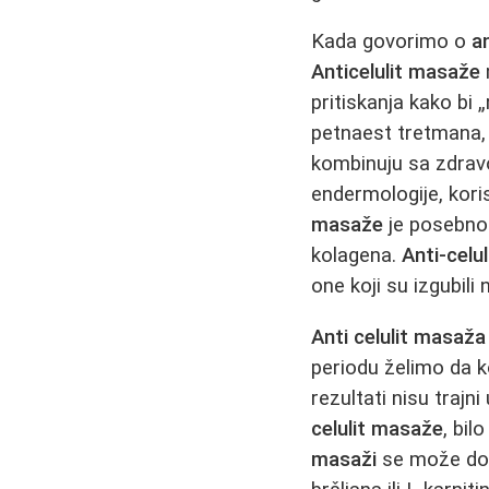
Kada govorimo o
a
Anticelulit masaže
pritiskanja kako bi
petnaest tretmana, a
kombinuju sa zdra
endermologije, koris
masaže
je posebno e
kolagena.
Anti-cel
one koji su izgubili n
Anti celulit masaža
periodu želimo da k
rezultati nisu traj
celulit masaže
, bi
masaži
se može doda