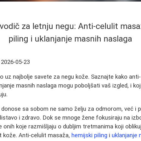
odič za letnju negu: Anti-celulit masa
piling i uklanjanje masnih naslaga
2026-05-23
to uz najbolje savete za negu kože. Saznajte kako anti-
lanjanje masnih naslaga mogu poboljšati vaš izgled, i k
ju.
e donose sa sobom ne samo želju za odmorom, već i 
listavo i zdravo. Dok se mnoge žene fokusiraju na izb
e onih koje razmišljaju o dubljim tretmanima koji oblikuj
t kože. Anti-celulit masaža,
hemijski piling
i
uklanjanje