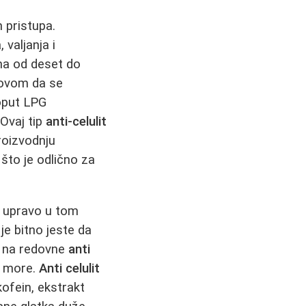
h pristupa.
 valjanja i
ama od deset do
slovom da se
oput LPG
 Ovaj tip
anti-celulit
proizvodnju
što je odlično za
r upravo u tom
e bitno jeste da
u na redovne
anti
d more.
Anti celulit
kofein, ekstrakt