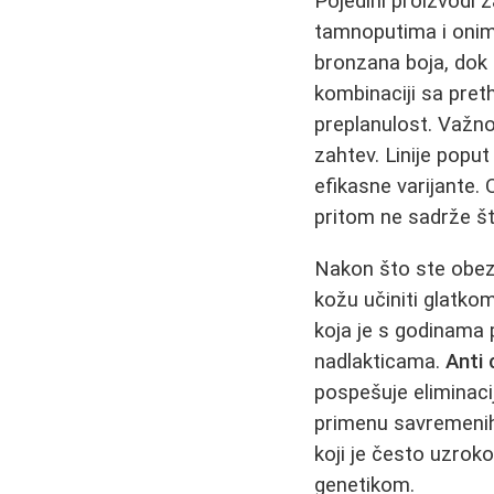
Pojedini proizvodi z
tamnoputima i onim
bronzana boja, dok
kombinaciji sa pre
preplanulost. Važno
zahtev. Linije popu
efikasne varijante.
pritom ne sadrže š
Nakon što ste obezb
kožu učiniti glatko
koja je s godinama 
nadlakticama.
Anti
pospešuje eliminacij
primenu savremenih 
koji je često uzrok
genetikom.