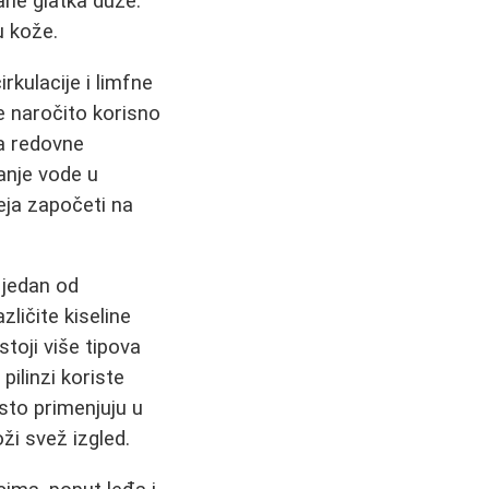
tane glatka duže.
u kože.
rkulacije i limfne
e naročito korisno
ca redovne
anje vode u
eja započeti na
u jedan od
zličite kiseline
toji više tipova
pilinzi koriste
esto primenjuju u
oži svež izgled.