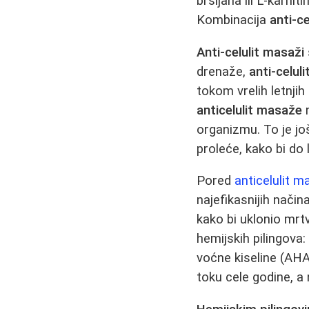
bršljana ili L-karni
Kombinacija
anti-c
Anti-celulit masaži
drenaže,
anti-celu
tokom vrelih letnji
anticelulit masaže
n
organizmu. To je jo
proleće, kako bi do 
Pored
anticelulit 
najefikasnijih načina
kako bi uklonio mrtv
hemijskih pilingova:
voćne kiseline (AHA)
toku cele godine, a n