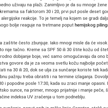
no uživaju na plaži. Zanimljivo je da su mnoge žene 
kremama sa faktorom 30 i 20, prvi put posle deset go
 alergijske reakcije. To je temelj na kojem se gradi dalj
 mnogo bolje reaguje na tretmane poput
hemijskog piling
a zaštite često zbunjuje. Iako mnogi misle da će viso
 to nije tačno. Kreme sa SPF 50 ili 30 štite kožu od št
prirodno dobijanje boje, već samo omogućavaju da ono
stva govore da je za veoma svetlu kožu najbolje počet
i na 30 ili 20, dok se ulja za sunčanje koriste tek kad
u pažnju treba obratiti i na termine izlaganja. Dovoljn
30 i popodne posle 17:30, kada su zraci manje opasni. I
atsko sunce, na primer, mnogo prijatnije i manje peče, 
 jačine indeksa UV zračenja u tom podneblju.