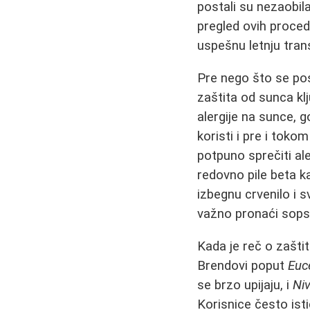
postali su nezaobi
pregled ovih proced
uspešnu letnju tran
Pre nego što se po
zaštita od sunca k
alergije na sunce, 
koristi i pre i toko
potpuno sprečiti al
redovno pile beta 
izbegnu crvenilo i s
važno pronaći sops
Kada je reč o zašti
Brendovi poput
Euc
se brzo upijaju, i
Ni
Korisnice često ist