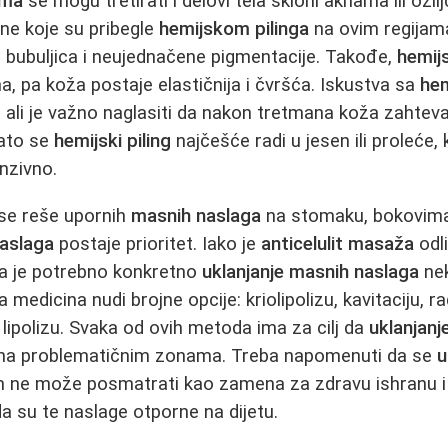
ima
se mogu tretirati i delovi tela skloni aknama ili ožil
ne koje su pribegle
hemijskom pilinga
na ovim regijama
 bubuljica i neujednačene pigmentacije. Takođe,
hemijs
a, pa koža postaje elastičnija i čvršća. Iskustva sa
hem
 ali je važno naglasiti da nakon tretmana koža zahtev
ato se
hemijski piling
najčešće radi u jesen ili proleće,
nzivno.
 se reše upornih
masnih naslaga
na stomaku, bokovima 
naslaga
postaje prioritet. Iako je
anticelulit masaža
odl
da je potrebno konkretno
uklanjanje masnih naslaga
nek
edicina nudi brojne opcije: kriolipolizu, kavitaciju, r
 lipolizu. Svaka od ovih metoda ima za cilj da
uklanjan
 na problematičnim zonama. Treba napomenuti da se
u
 ne može posmatrati kao zamena za zdravu ishranu i 
 su te naslage otporne na dijetu.