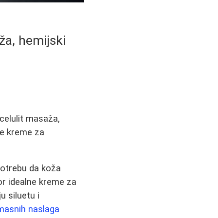
ža, hemijski
celulit masaža,
oje kreme za
potrebu da koža
or idealne kreme za
u siluetu i
 masnih naslaga