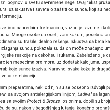
lazni pojmovi u svetu savremene nege. Ovaj tekst pru
ura, uz iskustva i savete o zaštiti od sunca, koji su n
sformaciju.
svetimo naprednim tretmanima, važno je razumeti kol
ljučna. Mnoge osobe sa osetljivom kožom, posebno on
godinama su tražile idealno rešenje. Iskustva sa beta k
m izlaganja suncu, pokazala su da on može značajno uman
ergijske reakcije na dekolteu i rukama. Zabeleženo je 
karoten mesecima pre mora, uz dodatak kalcijuma, usp
vrab koje sunce izaziva. Naravno, svaka koža je drugači
tvenu kombinaciju.
tnim preparatima, neki od njih su se posebno izdvojili
erin
sa svojom antialergijskom linijom,
Ladival
sa lagan
vea
sa svojim
Protect & Bronze
losionima, dobili su broj
iču da su, nakon višegodišnjeg lutanja, konačno pronašl