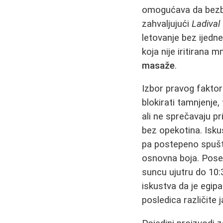
omogućava da bezbed
zahvaljujući
Ladival
letovanje bez ijedne
koja nije iritirana
masaže
.
Izbor pravog faktor
blokirati tamnjenje,
ali ne sprečavaju 
bez opekotina. Isku
pa postepeno spuštat
osnovna boja. Posebn
suncu ujutru do 10:
iskustva da je egip
posledica različite