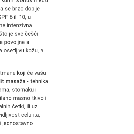
su kultni status među
a se brzo dobije
PF 6 ili 10, u
ne intenzivna
što je sve češći
e povoljne a
 osetljivu kožu, a
etmane koji će vašu
ulit masaža
- tehnika
nama, stomaku i
ilano masno tkivo i
ih četki, ili uz
ljivost celulita,
li jednostavno