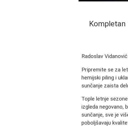
Kompletan v
Radoslav Vidanović
Pripremite se za le
hemijski piling i uk
sunčanje zaista delu
Tople letnje sezon
izgleda negovano, b
sunčanje, sve je viš
poboljšavaju kvalite