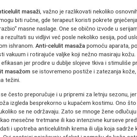
nticelulit masaži
, važno je razlikovati nekoliko osnovni
mogu biti ručne, gde terapeut koristi pokrete gnječenja,
 „razbio” masne naslage. One se obično izvode u serij
 rezultati su vidljivi već posle nekoliko sesija, pod u
vom ishranom.
Anti-celulit masaža
pomoću aparata, p
ti vakuum i rotirajuće valjke koji nežno masiraju kožu.
fikasan jer prodire u dublje slojeve tkiva i stimuliše 
ulit masažom
se istovremeno postiže i zatezanja kože, 
a težini.
se često preporučuje i u pripremi za letnju sezonu, je
oža izgleda besprekorno u kupaćem kostimu. Ono što j
ni ukoliko se ne održavaju. Zato se mnoge žene odlučuj
lo kao mesečne tretmane ili kao intenzivne kurseve pre
ti i upotreba anticelulitnih krema ili ulja koja sadrže 