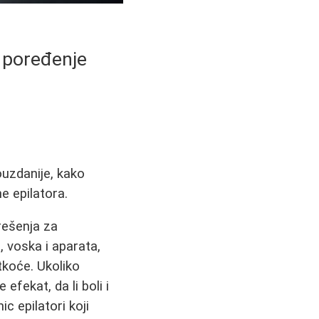
i poređenje
ouzdanije, kako
e epilatora.
 rešenja za
 voska i aparata,
tkoće. Ukoliko
efekat, da li boli i
ic epilatori koji