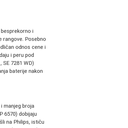
i besprekorno i
ne rangove. Posebno
odličan odnos cene i
idaju i peru pod
, SE 7281 WD)
anja baterije nakon
 i manjeg broja
 6570) dobijaju
i na Philips, ističu