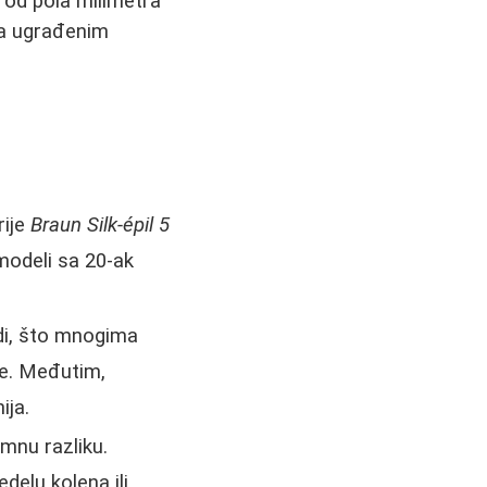
e od pola milimetra
 sa ugrađenim
:
rije
Braun Silk-épil 5
modeli sa 20-ak
adi, što mnogima
re. Međutim,
ija.
mnu razliku.
edelu kolena ili