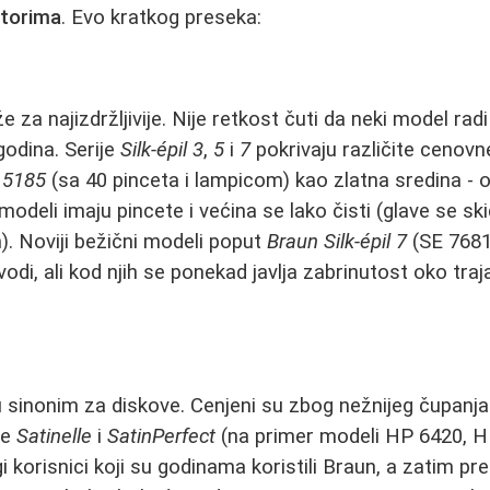
atorima
. Evo kratkog preseka:
e za najizdržljivije. Nije retkost čuti da neki model rad
odina. Serije
Silk-épil 3
,
5
i
7
pokrivaju različite cenov
 5185
(sa 40 pinceta i lampicom) kao zlatna sredina - 
 modeli imaju pincete i većina se lako čisti (glave se sk
). Noviji bežični modeli poput
Braun Silk-épil 7
(SE 7681
vodi, ali kod njih se ponekad javlja zabrinutost oko traj
 sinonim za diskove. Cenjeni su zbog nežnijeg čupanja
je
Satinelle
i
SatinPerfect
(na primer modeli HP 6420, HP
korisnici koji su godinama koristili Braun, a zatim prešl