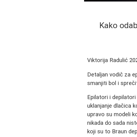
Kako odabr
Viktorija Radulić
20
Detaljan vodič za ep
smanjiti bol i spreč
Epilatori i depilato
uklanjanje dlačica 
upravo su modeli k
nikada do sada niste
koji su to Braun depi