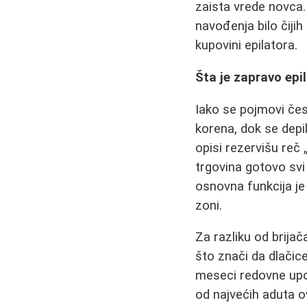
zaista vrede novca.
navođenja bilo čiji
kupovini epilatora.
Šta je zapravo epi
Iako se pojmovi čest
korena, dok se depi
opisi rezervišu reč 
trgovina gotovo svi
osnovna funkcija j
zoni.
Za razliku od brijač
što znači da dlačic
meseci redovne upot
od najvećih aduta o