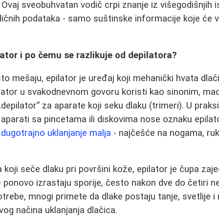
 Ovaj sveobuhvatan vodič crpi znanje iz višegodišnjih i
h ličnih podataka - samo suštinske informacije koje će
lator i po čemu se razlikuje od depilatora?
o mešaju, epilator je uređaj koji mehanički hvata dlačice
lator u svakodnevnom govoru koristi kao sinonim, mad
„depilator” za aparate koji seku dlaku (trimeri). U praks
 aparati sa pincetama ili diskovima nose oznaku epilato
e
dugotrajno uklanjanje malja
- najčešće na nogama, ruka
a koji seče dlaku pri površini kože, epilator je čupa z
e ponovo izrastaju sporije, često nakon dve do četiri n
rebe, mnogi primete da dlake postaju tanje, svetlije i 
vog načina uklanjanja dlačica.