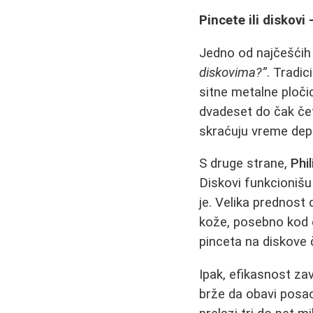
Pincete ili diskovi 
Jedno od najčešćih 
diskovima?”
. Tradic
sitne metalne pločic
dvadeset do čak čet
skraćuju vreme depi
S druge strane,
Phil
Diskovi funkcionišu 
je. Velika prednost 
kože, posebno kod o
pinceta na diskove č
Ipak, efikasnost zav
brže da obavi posao