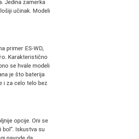
lna. Jedina zamerka
lošiji učinak. Modeli
 (na primer ES-WD,
ro. Karakteristično
ebno se hvale modeli
na je što baterija
e i za celo telo bez
nije opcije. Oni se
i bol”. Iskustva su
ugi navode da