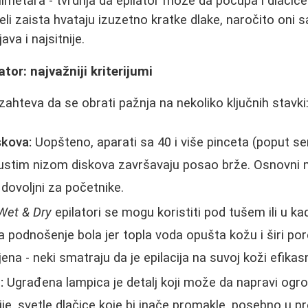
ilimetara - tvrdnja da epilator može da počupa i dlačic
eli zaista hvataju izuzetno kratke dlake, naročito oni
va i najsitnije.
tor: najvažniji kriterijumi
zahteva da se obrati pažnja na nekoliko ključnih stavki
iskova:
Uopšteno, aparati sa 40 i više pinceta (poput se
 gustim nizom diskova završavaju posao brže. Osnovni 
 dovoljni za početnike.
Wet & Dry
epilatori se mogu koristiti pod tušem ili u k
 podnošenje bola jer topla voda opušta kožu i širi po
ena - neki smatraju da je epilacija na suvoj koži efikasn
:
Ugrađena lampica je detalj koji može da napravi ogro
nije, svetle dlačice koje bi inače promakle, posebno u pr