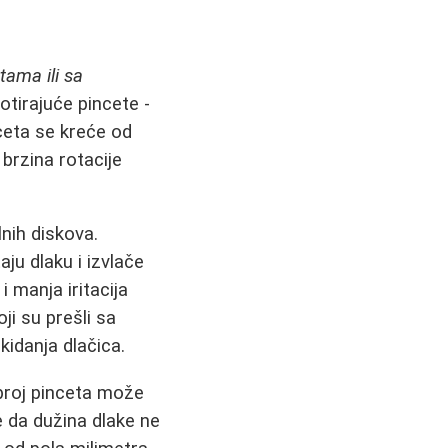
etama ili sa
otirajuće pincete -
nceta se kreće od
brzina rotacije
nih diskova.
aju dlaku i izvlače
i manja iritacija
i su prešli sa
kidanja dlačica.
 broj pinceta može
e da dužina dlake ne