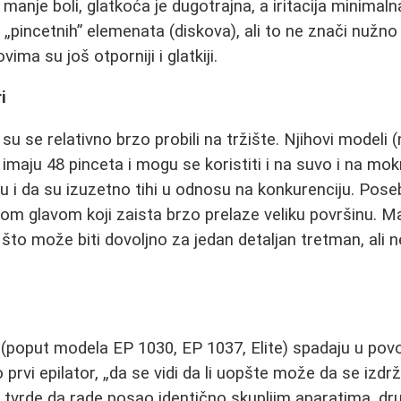
- manje boli, glatkoća je dugotrajna, a iritacija minima
 „pincetnih” elemenata (diskova), ali to ne znači nužno 
ima su još otporniji i glatkiji.
i
su se relativno brzo probili na tržište. Njihovi modeli
imaju 48 pinceta i mogu se koristiti i na suvo i na mok
iju i da su izuzetno tihi u odnosu na konkurenciju. Pos
kom glavom koji zaista brzo prelaze veliku površinu. Ma
 što može biti dovoljno za jedan detaljan tretman, ali n
(poput modela EP 1030, EP 1037, Elite) spadaju u povolj
prvi epilator, „da se vidi da li uopšte može da se izdrž
i tvrde da rade posao identično skupljim aparatima, dr