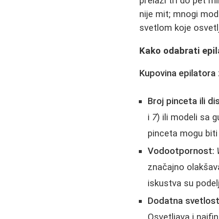
prelazi tri do pet m
nije mit; mnogi mod
svetlom koje osvetlja
Kako odabrati epila
Kupovina epilatora
Broj pinceta ili d
i
7
) ili modeli sa
pinceta mogu biti
Vodootpornost:
značajno olakšava
iskustva su podelj
Dodatna svetlost
Osvetljava i najfi