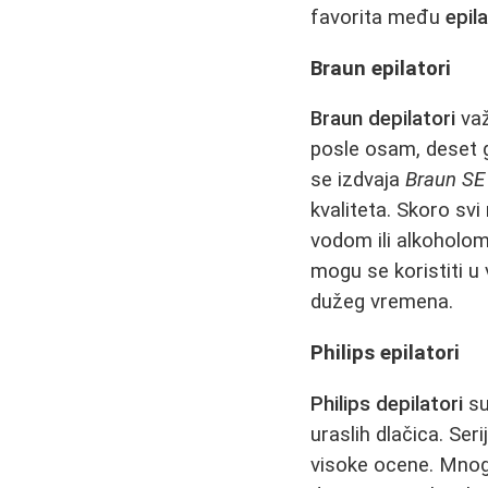
favorita među
epil
Braun epilatori
Braun depilatori
važ
posle osam, deset g
se izdvaja
Braun SE
kvaliteta. Skoro svi
vodom ili alkoholom
mogu se koristiti u 
dužeg vremena.
Philips epilatori
Philips depilatori
su
uraslih dlačica. Seri
visoke ocene. Mnogi 