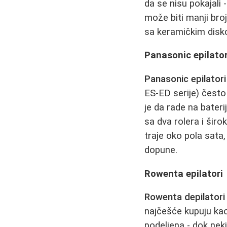
da se nisu pokajali 
može biti manji broj
sa keramičkim diskov
Panasonic epilator
Panasonic epilatori
ES-ED serije) često 
je da rade na bater
sa dva rolera i širo
traje oko pola sata,
dopune.
Rowenta epilatori
Rowenta depilatori
najčešće kupuju kao 
podeljena - dok nek