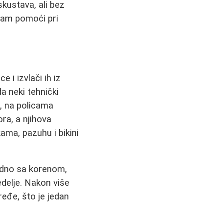
skustava, ali bez
 vam pomoći pri
 i izvlači ih iz
a neki tehnički
i, na policama
ra, a njihova
ma, pazuhu i bikini
ajedno sa korenom,
edelje. Nakon više
ređe, što je jedan