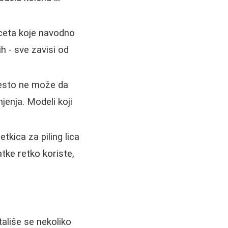
nceta koje navodno
ih - sve zavisi od
 često ne može da
jenja. Modeli koji
etkica za piling lica
atke retko koriste,
.
tališe se nekoliko