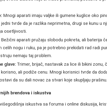
e:
Mnogi aparati imaju valjke ili gumene kuglice oko pi
jedni tvrde da je razlika neprimetna, drugi se kunu u nj
a osetljivosti.
Bežični aparati pružaju slobodu pokreta, ali baterija
 celih nogu i ruku, pa je potrebno prekidati rad radi pun
 struju nemaju taj problem.
e glave:
Trimer, brijač, nastavak za lice ili bikini zonu, č
 korisno, ali podiže cenu. Mnogi korisnici tvrde da dod
ostavi da su dali novac za stvari koje skupljaju prašinu
nijih brendova i iskustva
išegodišnja iskustva sa foruma i online diskusija, kris