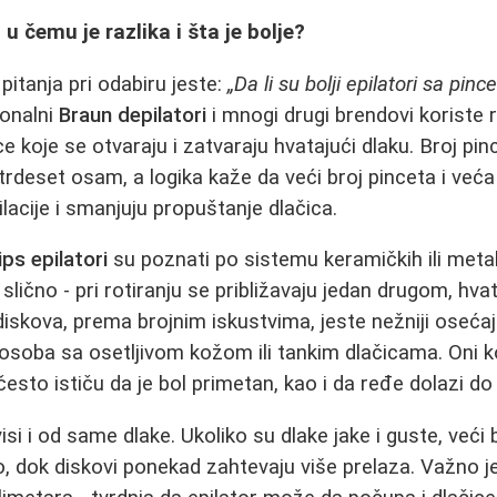
- u čemu je razlika i šta je bolje?
pitanja pri odabiru jeste:
„Da li su bolji epilatori sa pinc
ionalni
Braun depilatori
i mnogi drugi brendovi koriste r
e koje se otvaraju i zatvaraju hvatajući dlaku. Broj pi
rdeset osam, a logika kaže da veći broj pinceta i veća 
lacije i smanjuju propuštanje dlačica.
ips epilatori
su poznati po sistemu keramičkih ili metal
slično - pri rotiranju se približavaju jedan drugom, hvat
diskova, prema brojnim iskustvima, jeste nežniji osećaj 
soba sa osetljivom kožom ili tankim dlačicama. Oni koj
esto ističu da je bol primetan, kao i da ređe dolazi do 
isi i od same dlake. Ukoliko su dlake jake i guste, veći
, dok diskovi ponekad zahtevaju više prelaza. Važno j