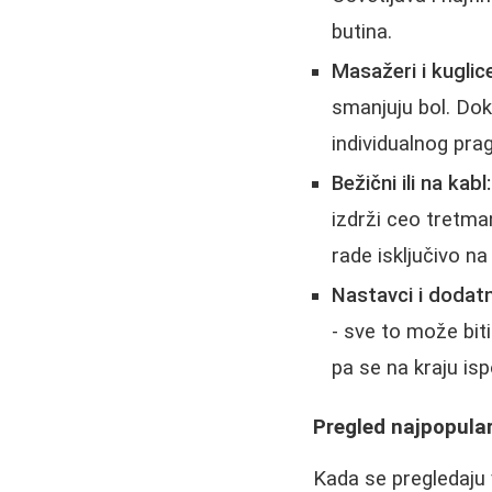
butina.
Masažeri i kuglic
smanjuju bol. Dok 
individualnog prag
Bežični ili na kabl:
izdrži ceo tretman
rade isključivo na
Nastavci i dodatn
- sve to može biti
pa se na kraju isp
Pregled najpopular
Kada se pregledaju v