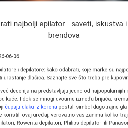
ati najbolji epilator - saveti, iskustva 
brendova
26-06-06
ilatore i depilatore: kako odabrati, koje marke su najp
iti urastanje dlačica. Saznajte sve što treba pre kupovin
ri već decenijama predstavljaju jedno od najpopularnijih
kod kuće. I dok se mnogi dvoume između brijača, krema,
oji
čupaju dlaku iz korena
postali simbol dugotrajne gla
 koristili ovaj uređaj, verovatno vas zanima koliko traje 
latori, Rowenta depilatori, Philips depilatori ili Panason