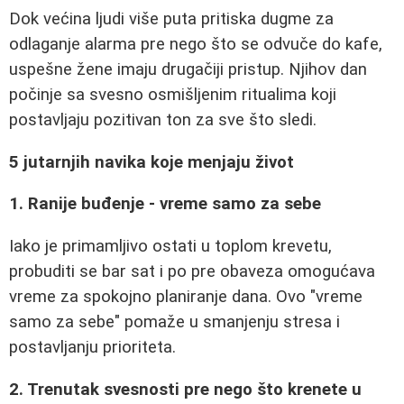
Dok većina ljudi više puta pritiska dugme za
odlaganje alarma pre nego što se odvuče do kafe,
uspešne žene imaju drugačiji pristup. Njihov dan
počinje sa svesno osmišljenim ritualima koji
postavljaju pozitivan ton za sve što sledi.
5 jutarnjih navika koje menjaju život
1. Ranije buđenje - vreme samo za sebe
Iako je primamljivo ostati u toplom krevetu,
probuditi se bar sat i po pre obaveza omogućava
vreme za spokojno planiranje dana. Ovo "vreme
samo za sebe" pomaže u smanjenju stresa i
postavljanju prioriteta.
2. Trenutak svesnosti pre nego što krenete u