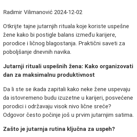
Radimir Vilimanović
2024-12-02
Otkrijte tajne jutarnjih rituala koje koriste uspešne
žene kako bi postigle balans između karijere,
porodice i ličnog blagostanja. Praktični saveti za
poboljšanje dnevnih navika.
Jutarnji rituali uspešnih žena: Kako organizovati
dan za maksimalnu produktivnost
Da li ste se ikada zapitali kako neke žene uspevaju
da istovremeno budu izuzetne u karijeri, posvećene
porodici i održavaju visok nivo lične sreće?
Odgovor često počinje još u prvim jutarnjim satima.
Zašto je jutarnja rutina ključna za uspeh?