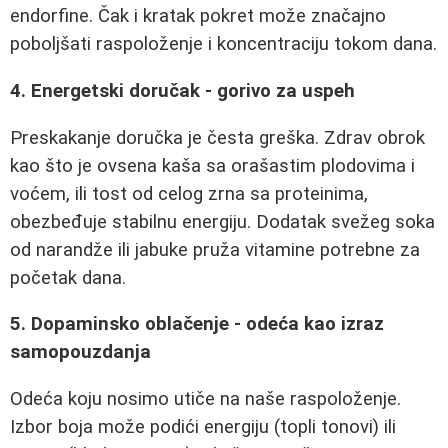
endorfine. Čak i kratak pokret može značajno
poboljšati raspoloženje i koncentraciju tokom dana.
4. Energetski doručak - gorivo za uspeh
Preskakanje doručka je česta greška. Zdrav obrok
kao što je ovsena kaša sa orašastim plodovima i
voćem, ili tost od celog zrna sa proteinima,
obezbeđuje stabilnu energiju. Dodatak svežeg soka
od narandže ili jabuke pruža vitamine potrebne za
početak dana.
5. Dopaminsko oblačenje - odeća kao izraz
samopouzdanja
Odeća koju nosimo utiče na naše raspoloženje.
Izbor boja može podići energiju (topli tonovi) ili