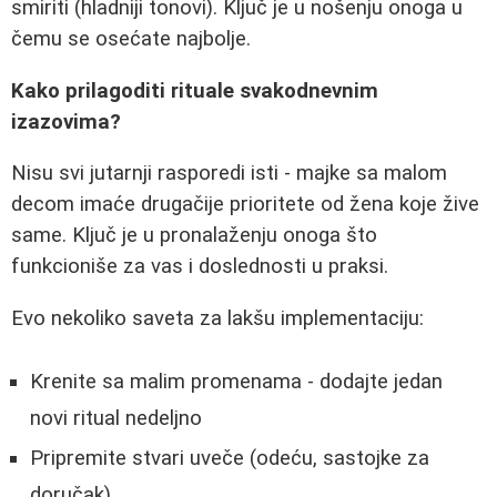
smiriti (hladniji tonovi). Ključ je u nošenju onoga u
čemu se osećate najbolje.
Kako prilagoditi rituale svakodnevnim
izazovima?
Nisu svi jutarnji rasporedi isti - majke sa malom
decom imaće drugačije prioritete od žena koje žive
same. Ključ je u pronalaženju onoga što
funkcioniše za vas i doslednosti u praksi.
Evo nekoliko saveta za lakšu implementaciju:
Krenite sa malim promenama - dodajte jedan
novi ritual nedeljno
Pripremite stvari uveče (odeću, sastojke za
doručak)