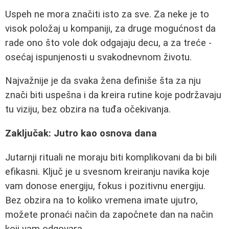
Uspeh ne mora značiti isto za sve. Za neke je to
visok položaj u kompaniji, za druge mogućnost da
rade ono što vole dok odgajaju decu, a za treće -
osećaj ispunjenosti u svakodnevnom životu.
Najvažnije je da svaka žena definiše šta za nju
znači biti uspešna i da kreira rutine koje podržavaju
tu viziju, bez obzira na tuđa očekivanja.
Zaključak: Jutro kao osnova dana
Jutarnji rituali ne moraju biti komplikovani da bi bili
efikasni. Ključ je u svesnom kreiranju navika koje
vam donose energiju, fokus i pozitivnu energiju.
Bez obzira na to koliko vremena imate ujutro,
možete pronaći način da započnete dan na način
koji vam odgovara.