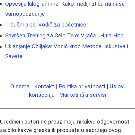
Opsesija kilogramima: Kako mediji utiču na naše
samopouzdanje
Trbušni ples: Vodič za početnice
Savršen Trening za Celo Telo: Vijaća i Hula Hop
Uklanjanje Ožiljaka: Vodič kroz Metode, Iskustva i
Savete
O nama
|
Kontakt
|
Politika privatnosti
|
Uslovi
korišćenja
|
Marketinški servisi
Urednici i autori ne preuzimaju nikakvu odgovornost
za bilo kakve greške ili propuste u sadržaju ovog