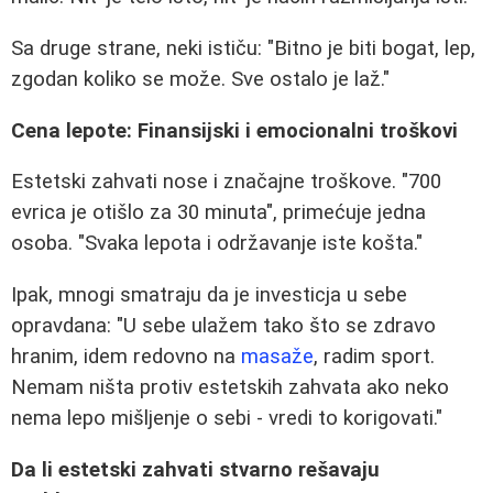
Sa druge strane, neki ističu: "Bitno je biti bogat, lep,
zgodan koliko se može. Sve ostalo je laž."
Cena lepote: Finansijski i emocionalni troškovi
Estetski zahvati nose i značajne troškove. "700
evrica je otišlo za 30 minuta", primećuje jedna
osoba. "Svaka lepota i održavanje iste košta."
Ipak, mnogi smatraju da je investicja u sebe
opravdana: "U sebe ulažem tako što se zdravo
hranim, idem redovno na
masaže
, radim sport.
Nemam ništa protiv estetskih zahvata ako neko
nema lepo mišljenje o sebi - vredi to korigovati."
Da li estetski zahvati stvarno rešavaju