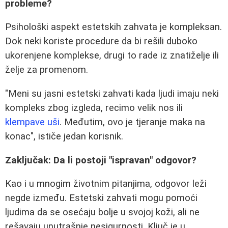
probleme?
Psihološki aspekt estetskih zahvata je kompleksan.
Dok neki koriste procedure da bi rešili duboko
ukorenjene komplekse, drugi to rade iz znatiželje ili
želje za promenom.
"Meni su jasni estetski zahvati kada ljudi imaju neki
kompleks zbog izgleda, recimo velik nos ili
klempave uši
. Međutim, ovo je tjeranje maka na
konac", ističe jedan korisnik.
Zaključak: Da li postoji "ispravan" odgovor?
Kao i u mnogim životnim pitanjima, odgovor leži
negde između. Estetski zahvati mogu pomoći
ljudima da se osećaju bolje u svojoj koži, ali ne
rešavaju unutrašnje nesigurnosti. Ključ je u