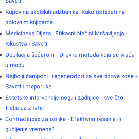
Saveti
Kupovina školskih udžbenika: Kako uštedeti na
polovnim knjigama
Medicinska Dijeta i Efikasni Načini Mršavljenja -
Iskustva i Saveti
Depilacija šećerom - Drevna metoda koja se vraća
u modu
Najbolji šamponi i regeneratori za sve tipove kose -
Saveti i preporuke
Estetske intervencije nogu i zadnjice - sve što
treba da znate
Contractubex za ožiljke - Efektivno rešenje ili
gubljenje vremena?