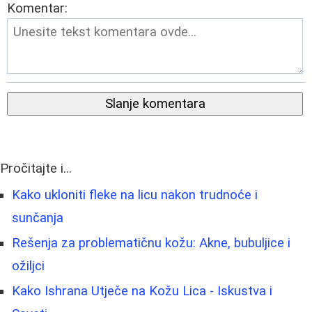
Komentar:
Slanje komentara
Pročitajte i...
Kako ukloniti fleke na licu nakon trudnoće i
sunčanja
Rešenja za problematičnu kožu: Akne, bubuljice i
ožiljci
Kako Ishrana Utječe na Kožu Lica - Iskustva i