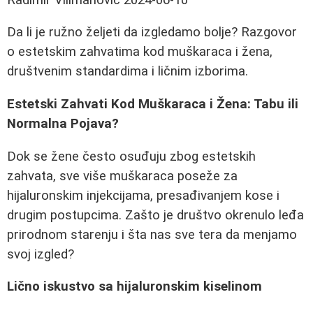
Da li je ružno željeti da izgledamo bolje? Razgovor
o estetskim zahvatima kod muškaraca i žena,
društvenim standardima i ličnim izborima.
Estetski Zahvati Kod Muškaraca i Žena: Tabu ili
Normalna Pojava?
Dok se žene često osuđuju zbog estetskih
zahvata, sve više muškaraca poseže za
hijaluronskim injekcijama, presađivanjem kose i
drugim postupcima. Zašto je društvo okrenulo leđa
prirodnom starenju i šta nas sve tera da menjamo
svoj izgled?
Lično iskustvo sa hijaluronskim kiselinom