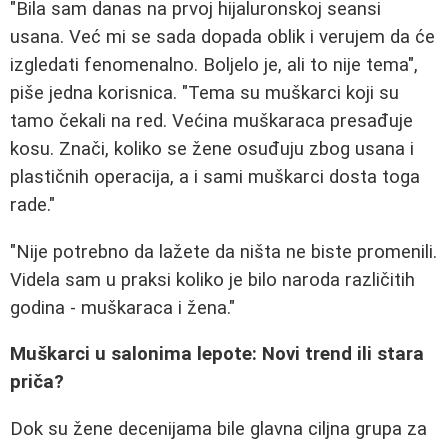
"Bila sam danas na prvoj hijaluronskoj seansi
usana. Već mi se sada dopada oblik i verujem da će
izgledati fenomenalno. Boljelo je, ali to nije tema",
piše jedna korisnica. "Tema su muškarci koji su
tamo čekali na red. Većina muškaraca presađuje
kosu. Znači, koliko se žene osuđuju zbog usana i
plastičnih operacija, a i sami muškarci dosta toga
rade."
"Nije potrebno da lažete da ništa ne biste promenili.
Videla sam u praksi koliko je bilo naroda različitih
godina - muškaraca i žena."
Muškarci u salonima lepote: Novi trend ili stara
priča?
Dok su žene decenijama bile glavna ciljna grupa za