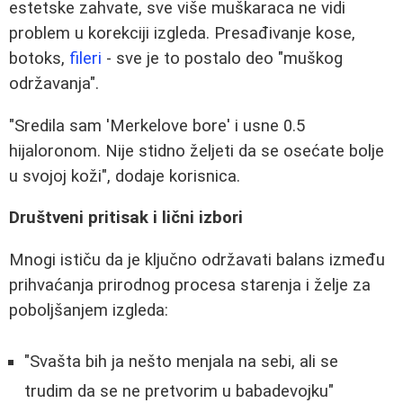
estetske zahvate, sve više muškaraca ne vidi
problem u korekciji izgleda. Presađivanje kose,
botoks,
fileri
- sve je to postalo deo "muškog
održavanja".
"Sredila sam 'Merkelove bore' i usne 0.5
hijaloronom. Nije stidno željeti da se osećate bolje
u svojoj koži", dodaje korisnica.
Društveni pritisak i lični izbori
Mnogi ističu da je ključno održavati balans između
prihvaćanja prirodnog procesa starenja i želje za
poboljšanjem izgleda:
"Svašta bih ja nešto menjala na sebi, ali se
trudim da se ne pretvorim u babadevojku"