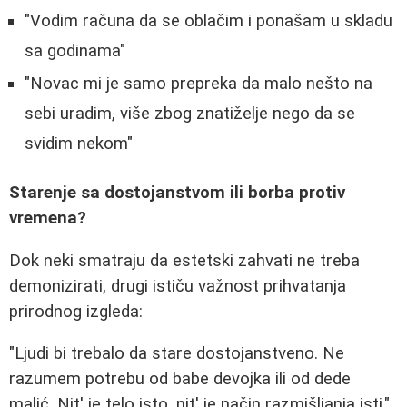
"Vodim računa da se oblačim i ponašam u skladu
sa godinama"
"Novac mi je samo prepreka da malo nešto na
sebi uradim, više zbog znatiželje nego da se
svidim nekom"
Starenje sa dostojanstvom ili borba protiv
vremena?
Dok neki smatraju da estetski zahvati ne treba
demonizirati, drugi ističu važnost prihvatanja
prirodnog izgleda:
"Ljudi bi trebalo da stare dostojanstveno. Ne
razumem potrebu od babe devojka ili od dede
malić. Nit' je telo isto, nit' je način razmišljanja isti."