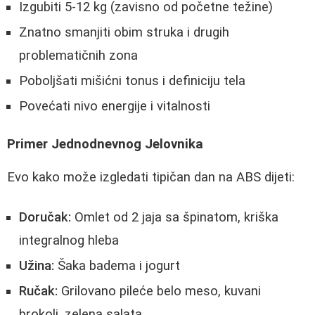
Izgubiti 5-12 kg (zavisno od početne težine)
Znatno smanjiti obim struka i drugih
problematičnih zona
Poboljšati mišićni tonus i definiciju tela
Povećati nivo energije i vitalnosti
Primer Jednodnevnog Jelovnika
Evo kako može izgledati tipičan dan na ABS dijeti:
Doručak:
Omlet od 2 jaja sa špinatom, kriška
integralnog hleba
Užina:
Šaka badema i jogurt
Ručak:
Grilovano pileće belo meso, kuvani
brokoli, zelena salata