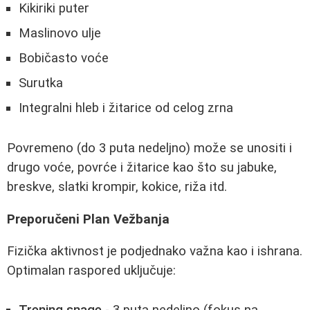
Kikiriki puter
Maslinovo ulje
Bobičasto voće
Surutka
Integralni hleb i žitarice od celog zrna
Povremeno (do 3 puta nedeljno) može se unositi i
drugo voće, povrće i žitarice kao što su jabuke,
breskve, slatki krompir, kokice, riža itd.
Preporučeni Plan Vežbanja
Fizička aktivnost je podjednako važna kao i ishrana.
Optimalan raspored uključuje: