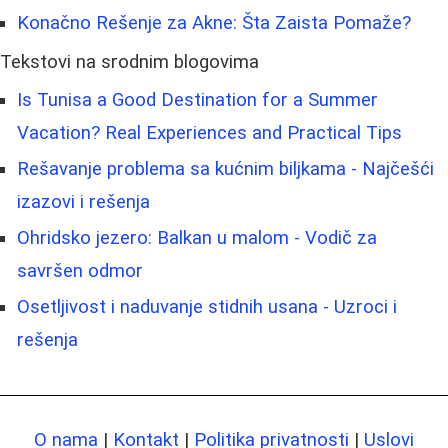
Konačno Rešenje za Akne: Šta Zaista Pomaže?
Tekstovi na srodnim blogovima
Is Tunisa a Good Destination for a Summer
Vacation? Real Experiences and Practical Tips
Rešavanje problema sa kućnim biljkama - Najčešći
izazovi i rešenja
Ohridsko jezero: Balkan u malom - Vodič za
savršen odmor
Osetljivost i naduvanje stidnih usana - Uzroci i
rešenja
O nama
|
Kontakt
|
Politika privatnosti
|
Uslovi