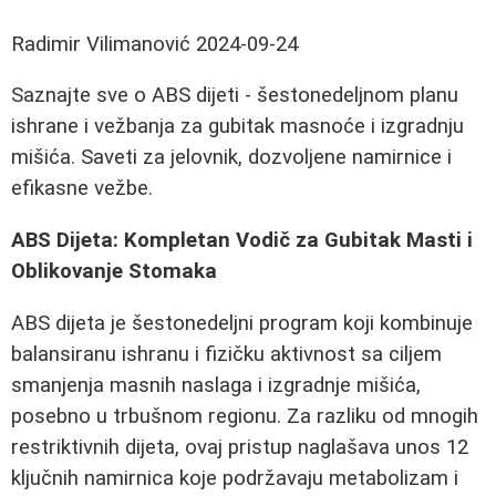
Radimir Vilimanović
2024-09-24
Saznajte sve o ABS dijeti - šestonedeljnom planu
ishrane i vežbanja za gubitak masnoće i izgradnju
mišića. Saveti za jelovnik, dozvoljene namirnice i
efikasne vežbe.
ABS Dijeta: Kompletan Vodič za Gubitak Masti i
Oblikovanje Stomaka
ABS dijeta je šestonedeljni program koji kombinuje
balansiranu ishranu i fizičku aktivnost sa ciljem
smanjenja masnih naslaga i izgradnje mišića,
posebno u trbušnom regionu. Za razliku od mnogih
restriktivnih dijeta, ovaj pristup naglašava unos 12
ključnih namirnica koje podržavaju metabolizam i