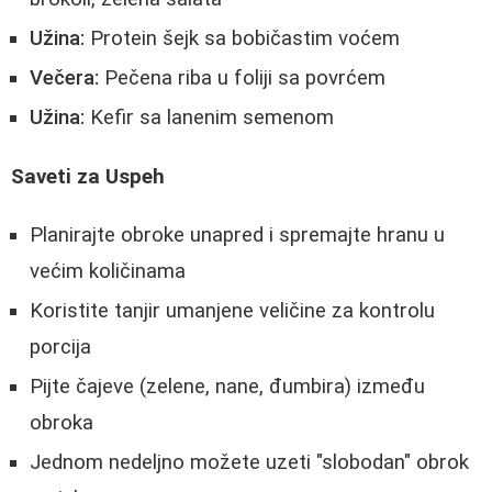
Užina:
Protein šejk sa bobičastim voćem
Večera:
Pečena riba u foliji sa povrćem
Užina:
Kefir sa lanenim semenom
Saveti za Uspeh
Planirajte obroke unapred i spremajte hranu u
većim količinama
Koristite tanjir umanjene veličine za kontrolu
porcija
Pijte čajeve (zelene, nane, đumbira) između
obroka
Jednom nedeljno možete uzeti "slobodan" obrok