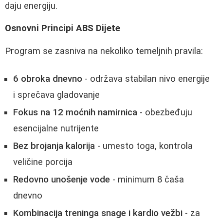
daju energiju.
Osnovni Principi ABS Dijete
Program se zasniva na nekoliko temeljnih pravila:
6 obroka dnevno
- održava stabilan nivo energije
i sprečava gladovanje
Fokus na 12 moćnih namirnica
- obezbeđuju
esencijalne nutrijente
Bez brojanja kalorija
- umesto toga, kontrola
veličine porcija
Redovno unošenje vode
- minimum 8 čaša
dnevno
Kombinacija treninga snage i kardio vežbi
- za