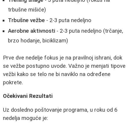
Trening snage
- 3 puta nedeljno (fokus na
trbušne mišiće)
Trbušne vežbe
- 2-3 puta nedeljno
Aerobne aktivnosti
- 2-3 puta nedeljno (trčanje,
brzo hodanje, biciklizam)
Prve dve nedelje fokus je na pravilnoj ishrani, dok
se vežbe postupno uvode. Važno je menjati tipove
vežbi kako se telo ne bi naviklo na određene
pokrete.
Očekivani Rezultati
Uz dosledno poštovanje programa, u roku od 6
nedelja moguće je: