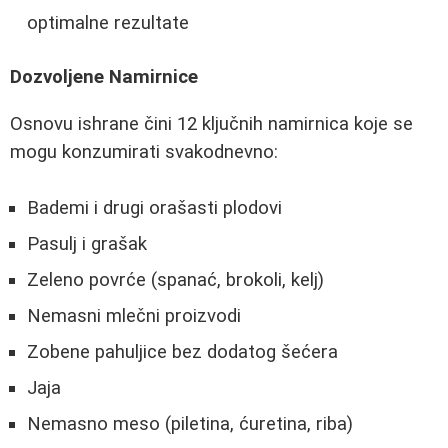
optimalne rezultate
Dozvoljene Namirnice
Osnovu ishrane čini 12 ključnih namirnica koje se
mogu konzumirati svakodnevno:
Bademi i drugi orašasti plodovi
Pasulj i grašak
Zeleno povrće (spanać, brokoli, kelj)
Nemasni mlečni proizvodi
Zobene pahuljice bez dodatog šećera
Jaja
Nemasno meso (piletina, ćuretina, riba)