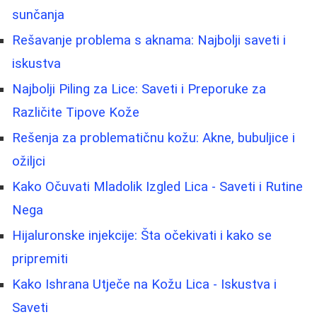
sunčanja
Rešavanje problema s aknama: Najbolji saveti i
iskustva
Najbolji Piling za Lice: Saveti i Preporuke za
Različite Tipove Kože
Rešenja za problematičnu kožu: Akne, bubuljice i
ožiljci
Kako Očuvati Mladolik Izgled Lica - Saveti i Rutine
Nega
Hijaluronske injekcije: Šta očekivati i kako se
pripremiti
Kako Ishrana Utječe na Kožu Lica - Iskustva i
Saveti